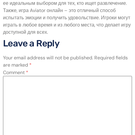
ее идеальным выбором для тех, кто ищет развлечение.
Также, игра Aviator онлайн – это отличный способ
испытать эмоции и получить удовольствие. Игроки могут
играть в любое время и из любого места, что делает игру
доступной для всех.
Leave a Reply
Your email address will not be published.
Required fields
are marked
*
Comment
*