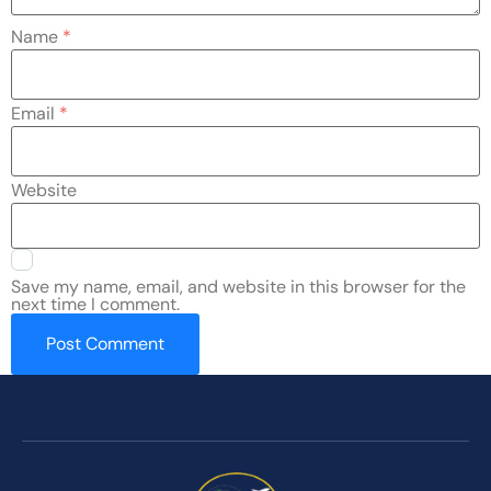
Name
*
Email
*
Website
Save my name, email, and website in this browser for the
next time I comment.