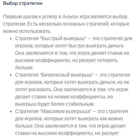
Выбор стратегии
Первым шагом к успеху в Aviator игра является выбор
стратегии. Есть несколько основных стратегий, которые
можно использовать:
Стратегия “Быстрый выигрыш” – это стратегия для
игроков, которые хотят быстро выиграть деньги.
Она заключается в том, что игрок делает ставки на
высокие коэффициенты, но рискует потерять
больше.
Стратегия “Безопасный выигрыш” – это стратегия
для игроков, которые хотят выиграть деньги, но не
хотят рисковать. Она заключается в том, что игрок
делает ставки на низкие коэффициенты, но
выигрыш будет более стабильным.
Стратегия “Максимум выигрыша” – это стратегия
для игроков, которые хотят выиграть как можно
больше. Она заключается в том, что игрок делает
ставки на высокие коэффициенты, но рискует