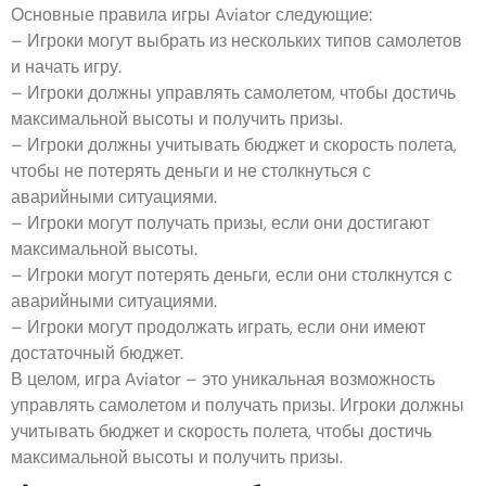
Основные правила игры Aviator следующие:
– Игроки могут выбрать из нескольких типов самолетов
и начать игру.
– Игроки должны управлять самолетом, чтобы достичь
максимальной высоты и получить призы.
– Игроки должны учитывать бюджет и скорость полета,
чтобы не потерять деньги и не столкнуться с
аварийными ситуациями.
– Игроки могут получать призы, если они достигают
максимальной высоты.
– Игроки могут потерять деньги, если они столкнутся с
аварийными ситуациями.
– Игроки могут продолжать играть, если они имеют
достаточный бюджет.
В целом, игра Aviator – это уникальная возможность
управлять самолетом и получать призы. Игроки должны
учитывать бюджет и скорость полета, чтобы достичь
максимальной высоты и получить призы.