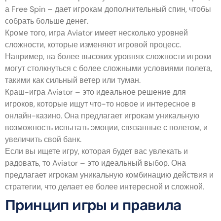
а Free Spin – дает игрокам дополнительный спин, чтобы
собрать больше денег.
Кроме того, игра Aviator имеет несколько уровней
сложности, которые изменяют игровой процесс.
Например, на более высоких уровнях сложности игроки
могут столкнуться с более сложными условиями полета,
такими как сильный ветер или туман.
Краш-игра Aviator – это идеальное решение для
игроков, которые ищут что-то новое и интересное в
онлайн-казино. Она предлагает игрокам уникальную
возможность испытать эмоции, связанные с полетом, и
увеличить свой банк.
Если вы ищете игру, которая будет вас увлекать и
радовать, то Aviator – это идеальный выбор. Она
предлагает игрокам уникальную комбинацию действия и
стратегии, что делает ее более интересной и сложной.
Принцип игры и правила