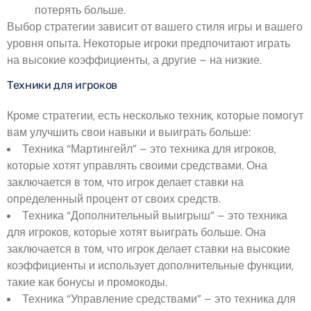
потерять больше.
Выбор стратегии зависит от вашего стиля игры и вашего
уровня опыта. Некоторые игроки предпочитают играть
на высокие коэффициенты, а другие – на низкие.
Техники для игроков
Кроме стратегии, есть несколько техник, которые помогут
вам улучшить свои навыки и выиграть больше:
Техника “Мартингейл” – это техника для игроков,
которые хотят управлять своими средствами. Она
заключается в том, что игрок делает ставки на
определенный процент от своих средств.
Техника “Дополнительный выигрыш” – это техника
для игроков, которые хотят выиграть больше. Она
заключается в том, что игрок делает ставки на высокие
коэффициенты и использует дополнительные функции,
такие как бонусы и промокоды.
Техника “Управление средствами” – это техника для