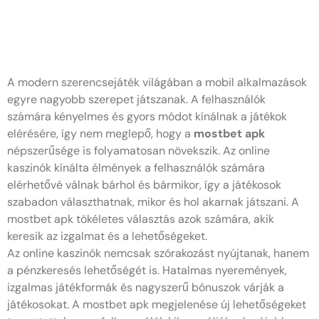
újdonságai izgalmas kalandokra
hívnak!
A modern szerencsejáték világában a mobil alkalmazások
egyre nagyobb szerepet játszanak. A felhasználók
számára kényelmes és gyors módot kínálnak a játékok
elérésére, így nem meglepő, hogy a
mostbet apk
népszerűsége is folyamatosan növekszik. Az online
kaszinók kínálta élmények a felhasználók számára
elérhetővé válnak bárhol és bármikor, így a játékosok
szabadon választhatnak, mikor és hol akarnak játszani. A
mostbet apk tökéletes választás azok számára, akik
keresik az izgalmat és a lehetőségeket.
Az online kaszinók nemcsak szórakozást nyújtanak, hanem
a pénzkeresés lehetőségét is. Hatalmas nyeremények,
izgalmas játékformák és nagyszerű bónuszok várják a
játékosokat. A mostbet apk megjelenése új lehetőségeket