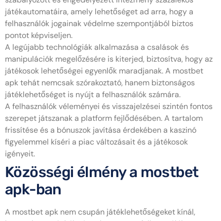
játékautomatáira, amely lehetőséget ad arra, hogy a
felhasználók jogainak védelme szempontjából biztos
pontot képviseljen.
A legújabb technológiák alkalmazása a csalások és
manipulációk megelőzésére is kiterjed, biztosítva, hogy az
játékosok lehetőségei egyenlők maradjanak. A mostbet
apk tehát nemcsak szórakoztató, hanem biztonságos
játéklehetőséget is nyújt a felhasználók számára.
A felhasználók véleményei és visszajelzései szintén fontos
szerepet játszanak a platform fejlődésében. A tartalom
frissítése és a bónuszok javítása érdekében a kaszinó
figyelemmel kíséri a piac változásait és a játékosok
igényeit.
Közösségi élmény a mostbet
apk-ban
A mostbet apk nem csupán játéklehetőségeket kínál,