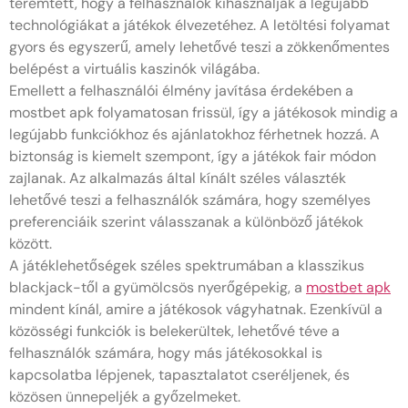
teremtett, hogy a felhasználók kihasználják a legújabb
technológiákat a játékok élvezetéhez. A letöltési folyamat
gyors és egyszerű, amely lehetővé teszi a zökkenőmentes
belépést a virtuális kaszinók világába.
Emellett a felhasználói élmény javítása érdekében a
mostbet apk folyamatosan frissül, így a játékosok mindig a
legújabb funkciókhoz és ajánlatokhoz férhetnek hozzá. A
biztonság is kiemelt szempont, így a játékok fair módon
zajlanak. Az alkalmazás által kínált széles választék
lehetővé teszi a felhasználók számára, hogy személyes
preferenciáik szerint válasszanak a különböző játékok
között.
A játéklehetőségek széles spektrumában a klasszikus
blackjack-től a gyümölcsös nyerőgépekig, a
mostbet apk
mindent kínál, amire a játékosok vágyhatnak. Ezenkívül a
közösségi funkciók is belekerültek, lehetővé téve a
felhasználók számára, hogy más játékosokkal is
kapcsolatba lépjenek, tapasztalatot cseréljenek, és
közösen ünnepeljék a győzelmeket.