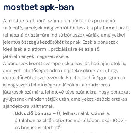
mostbet apk-ban
A mostbet apk körül számtalan bónusz és promóció
található, amelyek még vonzóbbá teszik a platformot. Az új
felhasználók számára indító bónuszok várják, amelyekkel
jelentős összegű kezdőtőkét kapnak. Ezek a bónuszok
ideálisak a platform kipróbálására és az első
játékélmények megszerzésére.
A bónuszok között szerepelnek a havi és heti ajánlatok is,
amelyek lehetőséget adnak a játékosoknak arra, hogy
extra előnyöket szerezzenek. Emellett a hűségprogramok
is nagyszerű lehetőségeket kínálnak a rendszeres
játékosok számára, lehetővé téve számukra, hogy pontokat
gyűjtsenek minden tétjük után, amelyeket később értékes
ajándékokra válthatnak.
Üdvözlő bónusz
– Új felhasználók számára,
általában az első befizetés mértékében, akár 100%-
os bónusz is elérhető.