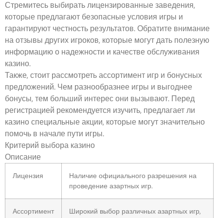
Стремитесь выбирать лицензированные заведения,
которые предлагают безопасные условия игры и
гарантируют честность результатов. Обратите внимание
на отзывы других игроков, которые могут дать полезную
информацию о надежности и качестве обслуживания
казино.
Также, стоит рассмотреть ассортимент игр и бонусных
предложений. Чем разнообразнее игры и выгоднее
бонусы, тем больший интерес они вызывают. Перед
регистрацией рекомендуется изучить, предлагает ли
казино специальные акции, которые могут значительно
помочь в начале пути игры.
Критерий выбора казино
Описание
Лицензия
Наличие официального разрешения на
проведение азартных игр.
Ассортимент
Широкий выбор различных азартных игр,