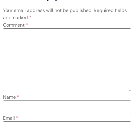
Your email address will not be published.
Required fields
are marked
*
Comment
*
Name
*
Email
*