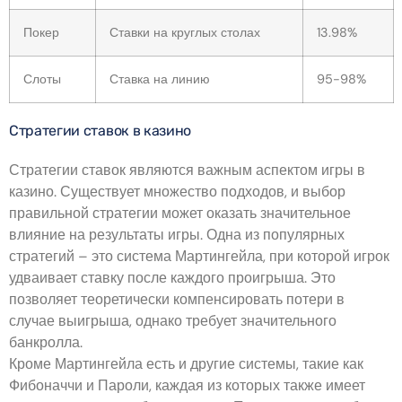
Покер
Ставки на круглых столах
13.98%
Слоты
Ставка на линию
95-98%
Стратегии ставок в казино
Стратегии ставок являются важным аспектом игры в
казино. Существует множество подходов, и выбор
правильной стратегии может оказать значительное
влияние на результаты игры. Одна из популярных
стратегий – это система Мартингейла, при которой игрок
удваивает ставку после каждого проигрыша. Это
позволяет теоретически компенсировать потери в
случае выигрыша, однако требует значительного
банкролла.
Кроме Мартингейла есть и другие системы, такие как
Фибоначчи и Пароли, каждая из которых также имеет