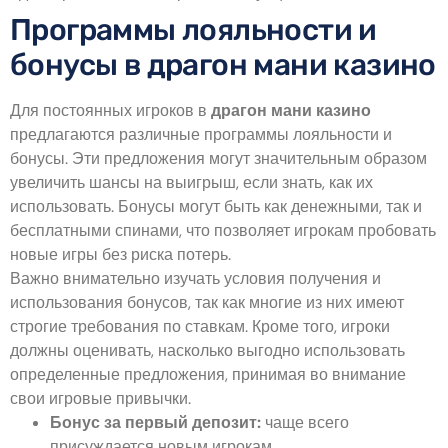
Программы лояльности и
бонусы в драгон мани казино
Для постоянных игроков в
драгон мани казино
предлагаются различные программы лояльности и
бонусы. Эти предложения могут значительным образом
увеличить шансы на выигрыш, если знать, как их
использовать. Бонусы могут быть как денежными, так и
бесплатными спинами, что позволяет игрокам пробовать
новые игры без риска потерь.
Важно внимательно изучать условия получения и
использования бонусов, так как многие из них имеют
строгие требования по ставкам. Кроме того, игроки
должны оценивать, насколько выгодно использовать
определенные предложения, принимая во внимание
свои игровые привычки.
Бонус за первый депозит:
чаще всего
присуждается новым игрокам.