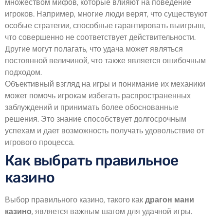
множеством мифов, которые влияют на поведение
игроков. Например, многие люди верят, что существуют
особые стратегии, способные гарантировать выигрыш,
что совершенно не соответствует действительности.
Другие могут полагать, что удача может являться
постоянной величиной, что также является ошибочным
подходом.
Объективный взгляд на игры и понимание их механики
может помочь игрокам избегать распространенных
заблуждений и принимать более обоснованные
решения. Это знание способствует долгосрочным
успехам и дает возможность получать удовольствие от
игрового процесса.
Как выбрать правильное
казино
Выбор правильного казино, такого как
драгон мани
казино
, является важным шагом для удачной игры.