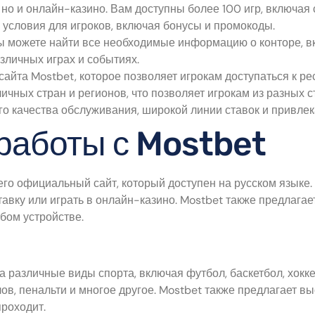
 но и онлайн-казино. Вам доступны более 100 игр, включая 
 условия для игроков, включая бонусы и промокоды.
вы можете найти все необходимые информацию о конторе, вк
зличных играх и событиях.
сайта Mostbet, которое позволяет игрокам доступаться к р
ичных стран и регионов, что позволяет игрокам из разных с
ого качества обслуживания, широкой линии ставок и привлек
работы с Mostbet
го официальный сайт, который доступен на русском языке. Э
ставку или играть в онлайн-казино. Mostbet также предлага
юбом устройстве.
 различные виды спорта, включая футбол, баскетбол, хоккей
лов, пенальти и многое другое. Mostbet также предлагает в
проходит.