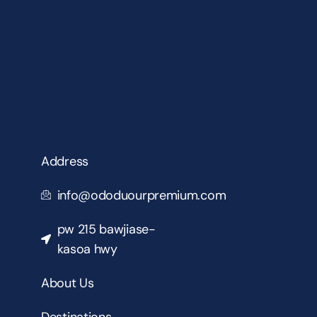
Address
info@ododuourpremium.com
pw 215 bawjiase-
kasoa hwy
About Us