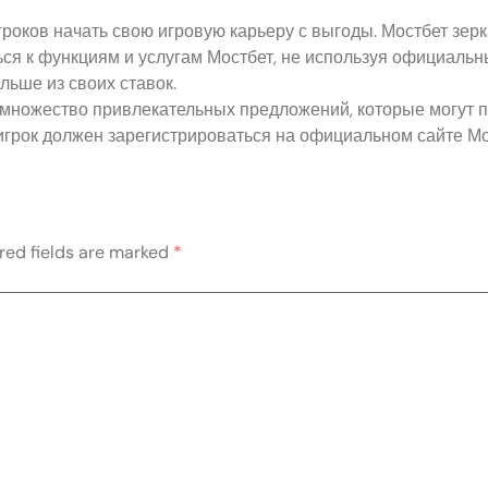
гроков начать свою игровую карьеру с выгоды. Мостбет зер
ься к функциям и услугам Мостбет, не используя официальн
льше из своих ставок.
 множество привлекательных предложений, которые могут п
игрок должен зарегистрироваться на официальном сайте Мо
red fields are marked
*