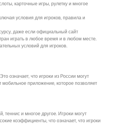
слоты, карточные игры, рулетку и многое
лючая условия для игроков, правила и
есурсу, даже если официальный сайт
тран играть в любое время и в любом месте.
ательных условий для игроков.
то означает, что игроки из России могут
ет мобильное приложение, которое позволяет
, теннис и многое другое. Игроки могут
ысокие коэффициенты, что означает, что игроки