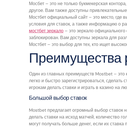
Мосбет – это не только букмекерская контора,
другое. Вам также доступны привлекательные
Мостбет официальный сайт – это место, где 
условия для ставок, а также информацию о ра
мостбет зеркало
– это зеркало официального 
заблокирован. Вам доступны зеркала для разл
Мостбет – это выбор для тех, кто ищет высок
Преимущества 
Один из главных преимуществ Mostbet – это е
легко и быстро зарегистрироваться, сделать 
игрокам делать ставки и играть в казино на л
Большой выбор ставок
Mostbet предлагает огромный выбор ставок на
делать ставки на исход матчей, количество го
могут получать больше денег, если их ставка 