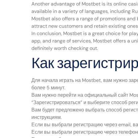
Another advantage of Mostbet is its online casi
available in a variety of languages, including R
Mostbet also offers a range of promotions and
attract new customers and retain existing ones,
In conclusion, Mostbet is a great choice for play
app, and range of services, Mostbet offers a un
definitely worth checking out.
Как зарегистрир
Для начала играть на Mostbet, вам нужно за
более 5 минут.
Вам нужно перейти на официальный сайт Most
“Зарегистрироваться” и выберите способ рег
Вам будет предложено выбрать способ регистр
инструкциям.
Если вы выбрали регистрацию через email, в
Если вы выбрали регистрацию через телефон,