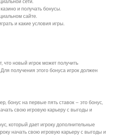
циальной сети.
 казино и получать бонусы.
циальном сайте.
грать и какие условия игры.
, что новый игрок может получить
 Для получения этого бонуса игрок должен
р, бонус на первые пять ставок – это бонус,
начать свою игровую карьеру с выгоды и
нус, который дает игроку дополнительные
року начать свою игровую карьеру с выгоды и