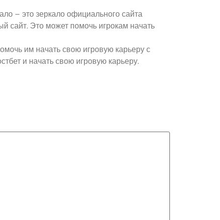
кало – это зеркало официального сайта
ый сайт. Это может помочь игрокам начать
омочь им начать свою игровую карьеру с
стбет и начать свою игровую карьеру.