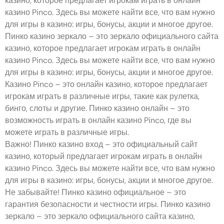
казино, которое предлагает игрокам играть в онлайн
казино Pinco. Здесь вы можете найти все, что вам нужно
для игры в казино: игры, бонусы, акции и многое другое.
Пинко казино зеркало – это зеркало официального сайта
казино, которое предлагает игрокам играть в онлайн
казино Pinco. Здесь вы можете найти все, что вам нужно
для игры в казино: игры, бонусы, акции и многое другое.
Казино Pinco – это онлайн казино, которое предлагает
игрокам играть в различные игры, такие как рулетка,
бинго, слоты и другие. Пинко казино онлайн – это
возможность играть в онлайн казино Pinco, где вы
можете играть в различные игры.
Важно! Пинко казино вход – это официальный сайт
казино, который предлагает игрокам играть в онлайн
казино Pinco. Здесь вы можете найти все, что вам нужно
для игры в казино: игры, бонусы, акции и многое другое.
Не забывайте! Пинко казино официальное – это
гарантия безопасности и честности игры. Пинко казино
зеркало – это зеркало официального сайта казино,