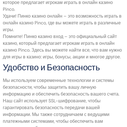
которое предлагает игрокам играть в онлайн казино
Pinco.
Удачи! Пинко казино онлайн – это возможность играть в
онлайн казино Pinco, где вы можете играть в различные
игры.
Помните! Пинко казино вход – это официальный сайт
казино, который предлагает игрокам играть в онлайн
казино Pinco. Здесь вы можете найти все, что вам нужно
для игры в казино: игры, бонусы, акции и многое другое.
Удобство и Безопасность
Мы используем современные технологии и системы
безопасности, чтобы защитить вашу личную
информацию и обеспечить безопасность вашего счета.
Наш сайт использует SSL-шифрование, чтобы
гарантировать безопасность передачи вашей
информации. Мы также сотрудничаем с ведущими
платежными системами, чтобы обеспечить вам