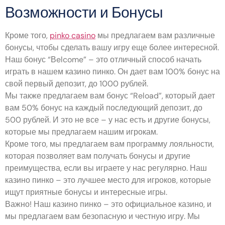
Возможности и Бонусы
Кроме того,
pinko casino
мы предлагаем вам различные
бонусы, чтобы сделать вашу игру еще более интересной.
Наш бонус “Вelcome” – это отличный способ начать
играть в нашем казино пинко. Он дает вам 100% бонус на
свой первый депозит, до 1000 рублей.
Мы также предлагаем вам бонус “Reload”, который дает
вам 50% бонус на каждый последующий депозит, до
500 рублей. И это не все – у нас есть и другие бонусы,
которые мы предлагаем нашим игрокам.
Кроме того, мы предлагаем вам программу лояльности,
которая позволяет вам получать бонусы и другие
преимущества, если вы играете у нас регулярно. Наш
казино пинко – это лучшее место для игроков, которые
ищут приятные бонусы и интересные игры.
Важно! Наш казино пинко – это официальное казино, и
мы предлагаем вам безопасную и честную игру. Мы