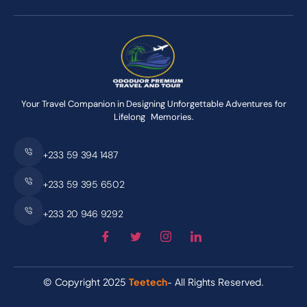
Your Travel Companion in Designing Unforgettable Adventures for
Lifelong Memories.
+233 59 394 1487
+233 59 395 6502
+233 20 946 9292
© Copyright 2025
Teetech
- All Rights Reserved.