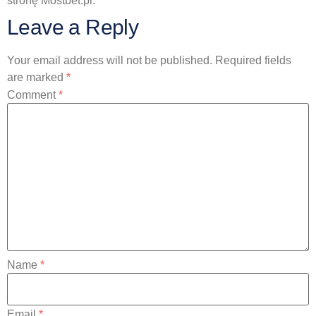
stronę Mostbet.pl.
Leave a Reply
Your email address will not be published.
Required fields
are marked
*
Comment
*
Name
*
Email
*