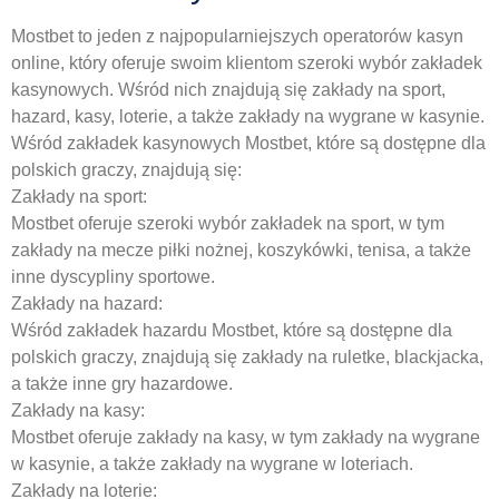
Mostbet to jeden z najpopularniejszych operatorów kasyn
online, który oferuje swoim klientom szeroki wybór zakładek
kasynowych. Wśród nich znajdują się zakłady na sport,
hazard, kasy, loterie, a także zakłady na wygrane w kasynie.
Wśród zakładek kasynowych Mostbet, które są dostępne dla
polskich graczy, znajdują się:
Zakłady na sport:
Mostbet oferuje szeroki wybór zakładek na sport, w tym
zakłady na mecze piłki nożnej, koszykówki, tenisa, a także
inne dyscypliny sportowe.
Zakłady na hazard:
Wśród zakładek hazardu Mostbet, które są dostępne dla
polskich graczy, znajdują się zakłady na ruletke, blackjacka,
a także inne gry hazardowe.
Zakłady na kasy:
Mostbet oferuje zakłady na kasy, w tym zakłady na wygrane
w kasynie, a także zakłady na wygrane w loteriach.
Zakłady na loterie: