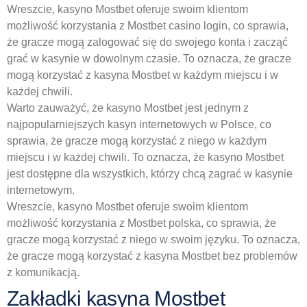
Wreszcie, kasyno Mostbet oferuje swoim klientom
możliwość korzystania z Mostbet casino login, co sprawia,
że gracze mogą zalogować się do swojego konta i zacząć
grać w kasynie w dowolnym czasie. To oznacza, że gracze
mogą korzystać z kasyna Mostbet w każdym miejscu i w
każdej chwili.
Warto zauważyć, że kasyno Mostbet jest jednym z
najpopularniejszych kasyn internetowych w Polsce, co
sprawia, że gracze mogą korzystać z niego w każdym
miejscu i w każdej chwili. To oznacza, że kasyno Mostbet
jest dostępne dla wszystkich, którzy chcą zagrać w kasynie
internetowym.
Wreszcie, kasyno Mostbet oferuje swoim klientom
możliwość korzystania z Mostbet polska, co sprawia, że
gracze mogą korzystać z niego w swoim języku. To oznacza,
że gracze mogą korzystać z kasyna Mostbet bez problemów
z komunikacją.
Zakładki kasyna Mostbet