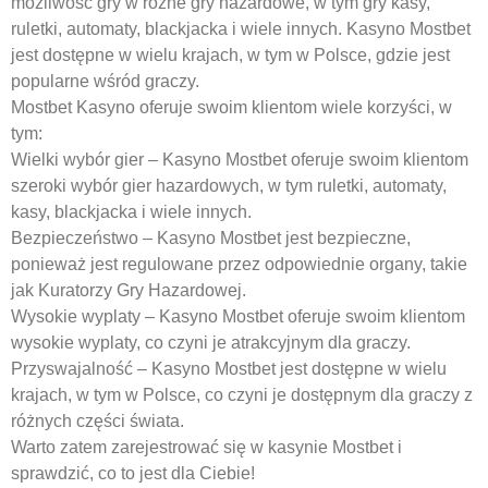
możliwość gry w różne gry hazardowe, w tym gry kasy,
ruletki, automaty, blackjacka i wiele innych. Kasyno Mostbet
jest dostępne w wielu krajach, w tym w Polsce, gdzie jest
popularne wśród graczy.
Mostbet Kasyno oferuje swoim klientom wiele korzyści, w
tym:
Wielki wybór gier – Kasyno Mostbet oferuje swoim klientom
szeroki wybór gier hazardowych, w tym ruletki, automaty,
kasy, blackjacka i wiele innych.
Bezpieczeństwo – Kasyno Mostbet jest bezpieczne,
ponieważ jest regulowane przez odpowiednie organy, takie
jak Kuratorzy Gry Hazardowej.
Wysokie wyplaty – Kasyno Mostbet oferuje swoim klientom
wysokie wyplaty, co czyni je atrakcyjnym dla graczy.
Przyswajalność – Kasyno Mostbet jest dostępne w wielu
krajach, w tym w Polsce, co czyni je dostępnym dla graczy z
różnych części świata.
Warto zatem zarejestrować się w kasynie Mostbet i
sprawdzić, co to jest dla Ciebie!