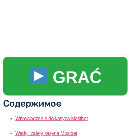
Kasyno internetowe Mostbet w
Polsce.125
Kasyno internetowe Mostbet w
Polsce
GRAĆ
Содержимое
Wprowadzenie do kasyna Mostbet
Wady i zalety kasyna Mostbet