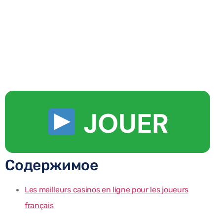
Meilleur Casino en ligne 2025
Classement complet.796
Meilleur Casino en ligne 2025 –
Classement complet
JOUER
Содержимое
Les meilleurs casinos en ligne pour les joueurs
français