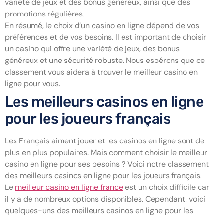
variété de jeux et des bonus généreux, ainsi que des
promotions régulières.
En résumé, le choix d’un casino en ligne dépend de vos
préférences et de vos besoins. Il est important de choisir
un casino qui offre une variété de jeux, des bonus
généreux et une sécurité robuste. Nous espérons que ce
classement vous aidera à trouver le meilleur casino en
ligne pour vous.
Les meilleurs casinos en ligne
pour les joueurs français
Les Français aiment jouer et les casinos en ligne sont de
plus en plus populaires. Mais comment choisir le meilleur
casino en ligne pour ses besoins ? Voici notre classement
des meilleurs casinos en ligne pour les joueurs français.
Le
meilleur casino en ligne france
est un choix difficile car
il y a de nombreux options disponibles. Cependant, voici
quelques-uns des meilleurs casinos en ligne pour les