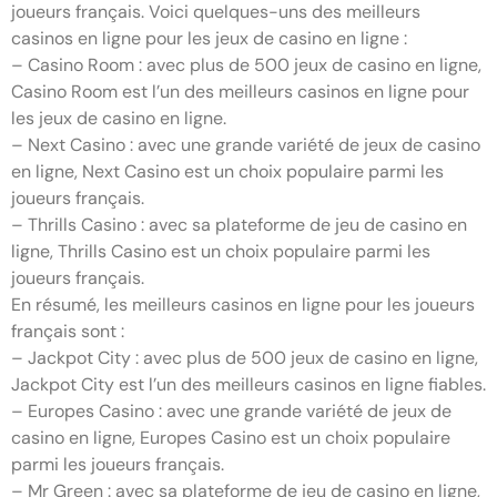
joueurs français. Voici quelques-uns des meilleurs
casinos en ligne pour les jeux de casino en ligne :
– Casino Room : avec plus de 500 jeux de casino en ligne,
Casino Room est l’un des meilleurs casinos en ligne pour
les jeux de casino en ligne.
– Next Casino : avec une grande variété de jeux de casino
en ligne, Next Casino est un choix populaire parmi les
joueurs français.
– Thrills Casino : avec sa plateforme de jeu de casino en
ligne, Thrills Casino est un choix populaire parmi les
joueurs français.
En résumé, les meilleurs casinos en ligne pour les joueurs
français sont :
– Jackpot City : avec plus de 500 jeux de casino en ligne,
Jackpot City est l’un des meilleurs casinos en ligne fiables.
– Europes Casino : avec une grande variété de jeux de
casino en ligne, Europes Casino est un choix populaire
parmi les joueurs français.
– Mr Green : avec sa plateforme de jeu de casino en ligne,