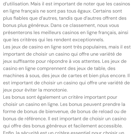
d’utilisation. Mais il est important de noter que les casinos
en ligne français ne sont pas tous égaux. Certains sont
plus fiables que d’autres, tandis que d’autres offrent des
bonus plus généreux. Dans ce classement, nous vous
présenterons les meilleurs casinos en ligne français, ainsi
que les critères qui les rendent exceptionnels.
Les jeux de casino en ligne sont très populaires, mais il est
important de choisir un casino qui offre une variété de
jeux suffisante pour répondre à vos attentes. Les jeux de
casino en ligne comprennent des jeux de table, des
machines à sous, des jeux de cartes et bien plus encore. Il
est important de choisir un casino qui offre une variété de
jeux pour éviter la monotonie.
Les bonus sont également un critère important pour
choisir un casino en ligne. Les bonus peuvent prendre la
forme de bonus de bienvenue, de bonus de reload ou de
bonus de référence. Il est important de choisir un casino
qui offre des bonus généreux et facilement accessible.
Enfin, la sécurité est un critère essentiel pour choisir un