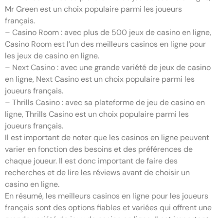
Mr Green est un choix populaire parmi les joueurs
français.
– Casino Room : avec plus de 500 jeux de casino en ligne,
Casino Room est l’un des meilleurs casinos en ligne pour
les jeux de casino en ligne.
– Next Casino : avec une grande variété de jeux de casino
en ligne, Next Casino est un choix populaire parmi les
joueurs français.
– Thrills Casino : avec sa plateforme de jeu de casino en
ligne, Thrills Casino est un choix populaire parmi les
joueurs français.
Il est important de noter que les casinos en ligne peuvent
varier en fonction des besoins et des préférences de
chaque joueur. Il est donc important de faire des
recherches et de lire les réviews avant de choisir un
casino en ligne.
En résumé, les meilleurs casinos en ligne pour les joueurs
français sont des options fiables et variées qui offrent une