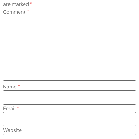
are marked
*
Comment
*
Name
*
Email
*
Website