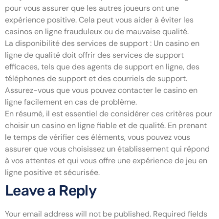
pour vous assurer que les autres joueurs ont une
expérience positive. Cela peut vous aider à éviter les
casinos en ligne frauduleux ou de mauvaise qualité.
La disponibilité des services de support : Un casino en
ligne de qualité doit offrir des services de support
efficaces, tels que des agents de support en ligne, des
téléphones de support et des courriels de support.
Assurez-vous que vous pouvez contacter le casino en
ligne facilement en cas de problème.
En résumé, il est essentiel de considérer ces critères pour
choisir un casino en ligne fiable et de qualité. En prenant
le temps de vérifier ces éléments, vous pouvez vous
assurer que vous choisissez un établissement qui répond
à vos attentes et qui vous offre une expérience de jeu en
ligne positive et sécurisée.
Leave a Reply
Your email address will not be published.
Required fields