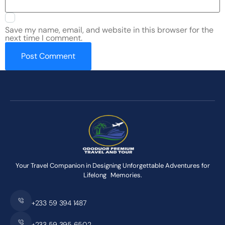
Save my name, email, and website in this browser for the
next time I comment.
Your Travel Companion in Designing Unforgettable Adventures for
Lifelong Memories.
+233 59 394 1487
+233 59 395 6502