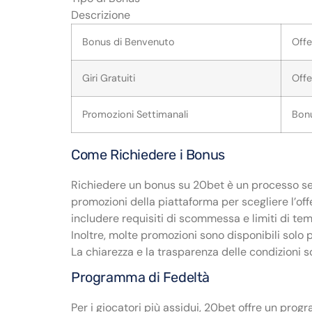
Descrizione
Bonus di Benvenuto
Offe
Giri Gratuiti
Offe
Promozioni Settimanali
Bonu
Come Richiedere i Bonus
Richiedere un bonus su 20bet è un processo semp
promozioni della piattaforma per scegliere l’of
includere requisiti di scommessa e limiti di te
Inoltre, molte promozioni sono disponibili solo p
La chiarezza e la trasparenza delle condizioni 
Programma di Fedeltà
Per i giocatori più assidui, 20bet offre un pro