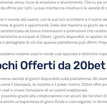
erienza unica, ricca di emozione e divertimento. Che tu sia 
a offrire per tutti. La sua interfaccia intuitiva e la varietà di
 il mondo del casinò, con le sue luci scintillanti e il suono 
a di giochi e opportunità. Dalle slot machine ai giochi da tav
è caratterizzata da bonus interessanti e promozioni che rend
teristiche principali di 20bet, i giochi disponibili, le opzioni
 e dettagliata di ciò che questa piattaforma può offrirti. Pre
vediamo insieme cosa lo rende così speciale e distintivo rispe
ochi Offerti da 20bet
enorme varietà di giochi disponibile sulla piattaforma. Gli ute
come il blackjack, la roulette e il poker. Inoltre, 20bet offre a
 reali e vivere l’emozione di un casinò tradizionale.
ossibile grazie alla collaborazione con alcuni dei fornitori di
ma anche un’esperienza di gioco fluida e coinvolgente. In term