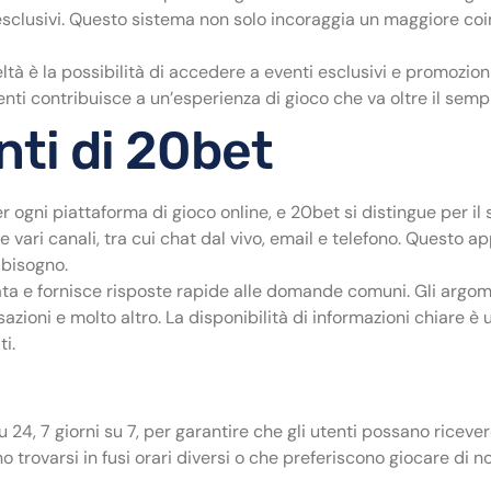
sclusivi. Questo sistema non solo incoraggia un maggiore coin
tà è la possibilità di accedere a eventi esclusivi e promozio
nti contribuisce a un’esperienza di gioco che va oltre il semp
nti di 20bet
r ogni piattaforma di gioco online, e 20bet si distingue per il 
e vari canali, tra cui chat dal vivo, email e telefono. Questo 
 bisogno.
urata e fornisce risposte rapide alle domande comuni. Gli argo
zioni e molto altro. La disponibilità di informazioni chiare è u
ti.
 su 24, 7 giorni su 7, per garantire che gli utenti possano rice
 trovarsi in fusi orari diversi o che preferiscono giocare di not