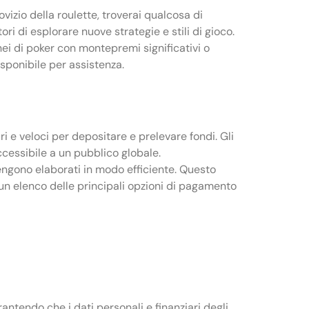
vizio della roulette, troverai qualcosa di
ri di esplorare nuove strategie e stili di gioco.
nei di poker con montepremi significativi o
sponibile per assistenza.
 e veloci per depositare e prelevare fondi. Gli
ccessibile a un pubblico globale.
 vengono elaborati in modo efficiente. Questo
un elenco delle principali opzioni di pagamento
antendo che i dati personali e finanziari degli