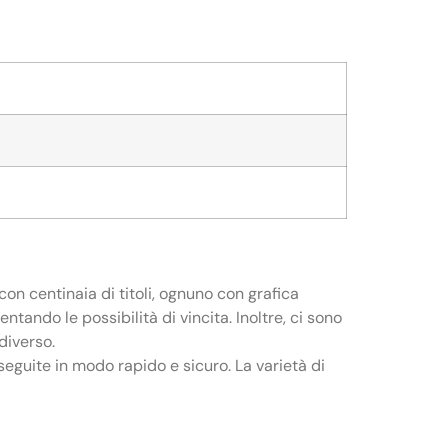
on centinaia di titoli, ognuno con grafica
tando le possibilità di vincita. Inoltre, ci sono
diverso.
seguite in modo rapido e sicuro. La varietà di