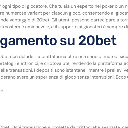
 ogni tipo di giocatore. Che tu sia un esperto nel poker o un no
offre numerose variant per ciascun gioco, consentendo ai giocato
rande vantaggio di 20bet. Gli utenti possono partecipare a tor
’atmosfera è amichevole, e il supporto ai giocatori è sempre di
Pagamento su 20bet
bet non delude. La piattaforma offre una serie di metodi sicuri
ortafogli elettronici, e criptovalute, rendendo la piattaforma a
elle transazioni. I depositi sono istantanei, mentre i prelievi
derano avere un’esperienza di gioco senza interruzioni. Ecco 
rd
bet. Ogni transazione è protetta da crittografia avanzata, gar