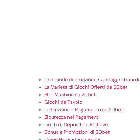
Un mondo di
straordinari
centro della
Un mondo di emozioni e vantaggi straordin
La Varietà di Giochi Offerti da 20bet
Slot Machine su 20bet
Giochi da Tavolo
Le Opzioni di Pagamento su 20bet
Sicurezza nei Pagamenti
Limiti di Deposito e Prelievo
Bonus e Promozioni di 20bet
Come Richiedere i Bonus