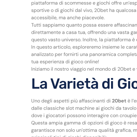
piattaforma di scommesse e giochi offre un’esp
sportive o di giochi dal vivo, 20bet ha qualcosa d
accessibile, ma anche piacevole.
Tutti sappiamo quanto possa essere affascinante
direttamente a casa tua, offrendo una vasta gamm
questo vasto universo. Inoltre, la piattaforma 
In questo articolo, esploreremo insieme le carat
analizzato per fornirti una panoramica completa
tua esperienza di gioco online!
Iniziamo il nostro viaggio nel mondo di 20bet e 
La Varietà di Gi
Uno degli aspetti più affascinanti di
20bet
è l’
dalle classiche slot machine ai giochi da tavolo 
dove i giocatori possono interagire con croupier
Questa ampia gamma di opzioni di gioco è resa p
garantisce non solo un’ottima qualità grafica, 