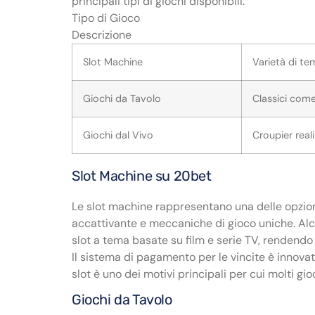
principali tipi di giochi disponibili:
Tipo di Gioco
Descrizione
Slot Machine
Varietà di te
Giochi da Tavolo
Classici come 
Giochi dal Vivo
Croupier real
Slot Machine su 20bet
Le slot machine rappresentano una delle opzioni 
accattivante e meccaniche di gioco uniche. Alcune
slot a tema basate su film e serie TV, rendendo
Il sistema di pagamento per le vincite è innovat
slot è uno dei motivi principali per cui molti g
Giochi da Tavolo