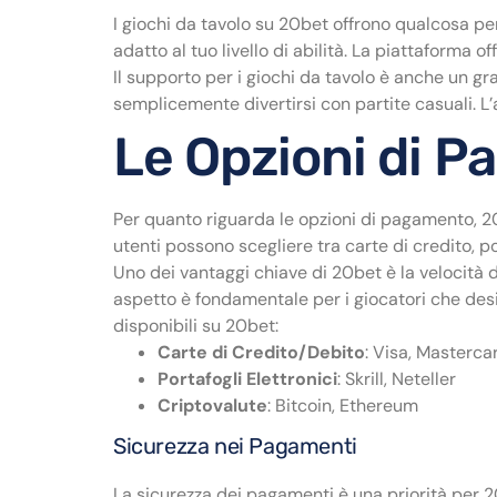
I giochi da tavolo su 20bet offrono qualcosa per
adatto al tuo livello di abilità. La piattaforma 
Il supporto per i giochi da tavolo è anche un g
semplicemente divertirsi con partite casuali. L
Le Opzioni di 
Per quanto riguarda le opzioni di pagamento, 20
utenti possono scegliere tra carte di credito, p
Uno dei vantaggi chiave di 20bet è la velocità d
aspetto è fondamentale per i giocatori che desi
disponibili su 20bet:
Carte di Credito/Debito
: Visa, Masterca
Portafogli Elettronici
: Skrill, Neteller
Criptovalute
: Bitcoin, Ethereum
Sicurezza nei Pagamenti
La sicurezza dei pagamenti è una priorità per 20