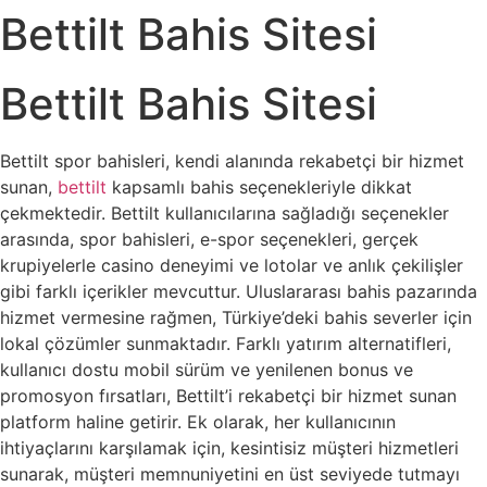
Bettilt Bahis Sitesi
Bettilt Bahis Sitesi
Bettilt spor bahisleri, kendi alanında rekabetçi bir hizmet
sunan,
bettilt
kapsamlı bahis seçenekleriyle dikkat
çekmektedir. Bettilt kullanıcılarına sağladığı seçenekler
arasında, spor bahisleri, e-spor seçenekleri, gerçek
krupiyelerle casino deneyimi ve lotolar ve anlık çekilişler
gibi farklı içerikler mevcuttur. Uluslararası bahis pazarında
hizmet vermesine rağmen, Türkiye’deki bahis severler için
lokal çözümler sunmaktadır. Farklı yatırım alternatifleri,
kullanıcı dostu mobil sürüm ve yenilenen bonus ve
promosyon fırsatları, Bettilt’i rekabetçi bir hizmet sunan
platform haline getirir. Ek olarak, her kullanıcının
ihtiyaçlarını karşılamak için, kesintisiz müşteri hizmetleri
sunarak, müşteri memnuniyetini en üst seviyede tutmayı