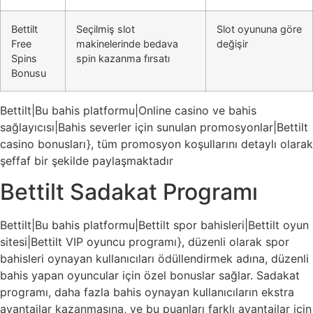
Bettilt
Seçilmiş slot
Slot oyununa göre
Free
makinelerinde bedava
değişir
Spins
spin kazanma fırsatı
Bonusu
Bettilt|Bu bahis platformu|Online casino ve bahis
sağlayıcısı|Bahis severler için sunulan promosyonlar|Bettilt
casino bonusları}, tüm promosyon koşullarını detaylı olarak
şeffaf bir şekilde paylaşmaktadır
Bettilt Sadakat Programı
Bettilt|Bu bahis platformu|Bettilt spor bahisleri|Bettilt oyun
sitesi|Bettilt VIP oyuncu programı}, düzenli olarak spor
bahisleri oynayan kullanıcıları ödüllendirmek adına, düzenli
bahis yapan oyuncular için özel bonuslar sağlar. Sadakat
programı, daha fazla bahis oynayan kullanıcıların ekstra
avantajlar kazanmasına, ve bu puanları farklı avantajlar için