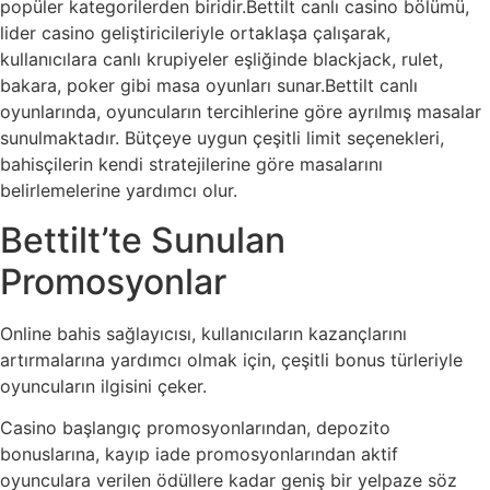
popüler kategorilerden biridir.Bettilt canlı casino bölümü,
lider casino geliştiricileriyle ortaklaşa çalışarak,
kullanıcılara canlı krupiyeler eşliğinde blackjack, rulet,
bakara, poker gibi masa oyunları sunar.Bettilt canlı
oyunlarında, oyuncuların tercihlerine göre ayrılmış masalar
sunulmaktadır. Bütçeye uygun çeşitli limit seçenekleri,
bahisçilerin kendi stratejilerine göre masalarını
belirlemelerine yardımcı olur.
Bettilt’te Sunulan
Promosyonlar
Online bahis sağlayıcısı, kullanıcıların kazançlarını
artırmalarına yardımcı olmak için, çeşitli bonus türleriyle
oyuncuların ilgisini çeker.
Casino başlangıç promosyonlarından, depozito
bonuslarına, kayıp iade promosyonlarından aktif
oyunculara verilen ödüllere kadar geniş bir yelpaze söz