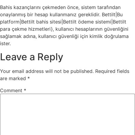
Bahis kazançlarını çekmeden önce, sistem tarafından
onaylanmış bir hesap kullanmanız gereklidir. Bettilt|Bu
platform|Bettilt bahis sitesi|Bettilt ödeme sistemi|Bettilt
para çekme hizmetleri}, kullanıcı hesaplarının güvenliğini
sağlamak adına, kullanıcı güvenliği için kimlik doğrulama
ister.
Leave a Reply
Your email address will not be published.
Required fields
are marked
*
Comment
*