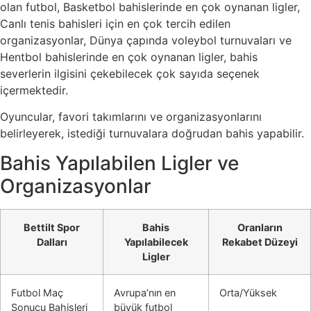
olan futbol, Basketbol bahislerinde en çok oynanan ligler,
Canlı tenis bahisleri için en çok tercih edilen
organizasyonlar, Dünya çapında voleybol turnuvaları ve
Hentbol bahislerinde en çok oynanan ligler, bahis
severlerin ilgisini çekebilecek çok sayıda seçenek
içermektedir.
Oyuncular, favori takımlarını ve organizasyonlarını
belirleyerek, istediği turnuvalara doğrudan bahis yapabilir.
Bahis Yapılabilen Ligler ve
Organizasyonlar
Bettilt Spor
Bahis
Oranların
Dalları
Yapılabilecek
Rekabet Düzeyi
Ligler
Futbol Maç
Avrupa’nın en
Orta/Yüksek
Sonucu Bahisleri
büyük futbol