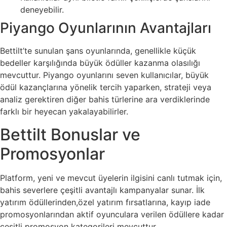
deneyebilir.
Piyango Oyunlarının Avantajları
Bettilt’te sunulan şans oyunlarında, genellikle küçük
bedeller karşılığında büyük ödüller kazanma olasılığı
mevcuttur. Piyango oyunlarını seven kullanıcılar, büyük
ödül kazançlarına yönelik tercih yaparken, strateji veya
analiz gerektiren diğer bahis türlerine ara verdiklerinde
farklı bir heyecan yakalayabilirler.
Bettilt Bonuslar ve
Promosyonlar
Platform, yeni ve mevcut üyelerin ilgisini canlı tutmak için,
bahis severlere çeşitli avantajlı kampanyalar sunar. İlk
yatırım ödüllerinden,özel yatırım fırsatlarına, kayıp iade
promosyonlarından aktif oyunculara verilen ödüllere kadar
çeşitli promosyon kategorileri mevcuttur.