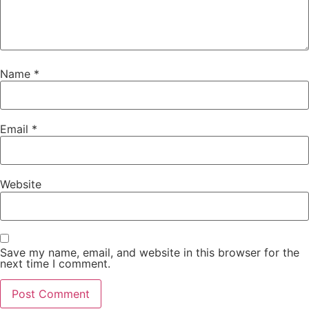
Name
*
Email
*
Website
Save my name, email, and website in this browser for the
next time I comment.