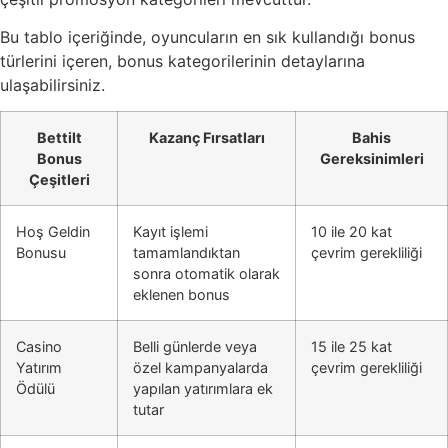
Bu tablo içeriğinde, oyuncuların en sık kullandığı bonus
türlerini içeren, bonus kategorilerinin detaylarına
ulaşabilirsiniz.
Bettilt
Kazanç Fırsatları
Bahis
Bonus
Gereksinimleri
Çeşitleri
Hoş Geldin
Kayıt işlemi
10 ile 20 kat
Bonusu
tamamlandıktan
çevrim gerekliliği
sonra otomatik olarak
eklenen bonus
Casino
Belli günlerde veya
15 ile 25 kat
Yatırım
özel kampanyalarda
çevrim gerekliliği
Ödülü
yapılan yatırımlara ek
tutar