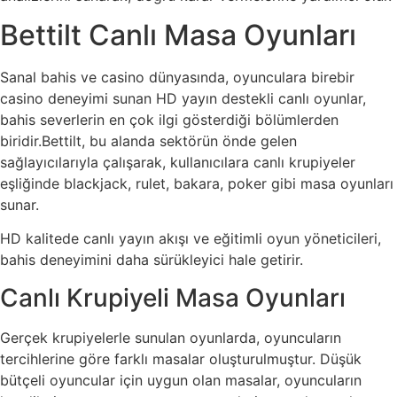
Bettilt Canlı Masa Oyunları
Sanal bahis ve casino dünyasında, oyunculara birebir
casino deneyimi sunan HD yayın destekli canlı oyunlar,
bahis severlerin en çok ilgi gösterdiği bölümlerden
biridir.Bettilt, bu alanda sektörün önde gelen
sağlayıcılarıyla çalışarak, kullanıcılara canlı krupiyeler
eşliğinde blackjack, rulet, bakara, poker gibi masa oyunları
sunar.
HD kalitede canlı yayın akışı ve eğitimli oyun yöneticileri,
bahis deneyimini daha sürükleyici hale getirir.
Canlı Krupiyeli Masa Oyunları
Gerçek krupiyelerle sunulan oyunlarda, oyuncuların
tercihlerine göre farklı masalar oluşturulmuştur. Düşük
bütçeli oyuncular için uygun olan masalar, oyuncuların