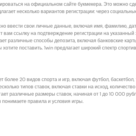
рироваться на официальном сайте букмекера. Это можно сде
едлагает несколько вариантов регистрации: через социальн
жно ввести свои личные данные, включая имя, фамилию, да
ит вам ссылку на подтверждение регистрации на указанный
гает различные способы депозита, включая банковские карты
ы хотите поставить. 1win предлагает широкий спектр спорти
ет более 20 видов спорта и игр, включая футбол, баскетбол, 
есколько типов ставок, включая ставки на исход, количество 
гает различные размеры ставок, начиная от 1 до 10 000 рубл
ы понимаете правила и условия игры.