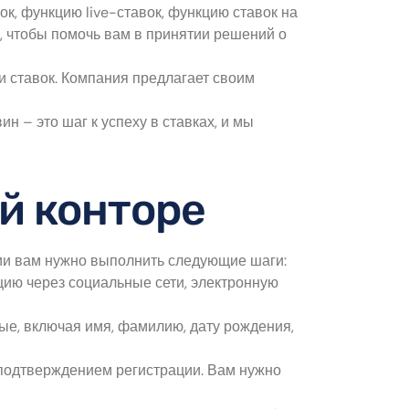
к, функцию live-ставок, функцию ставок на
м, чтобы помочь вам в принятии решений о
 и ставок. Компания предлагает своим
ин – это шаг к успеху в ставках, и мы
ой конторе
ации вам нужно выполнить следующие шаги:
ацию через социальные сети, электронную
ые, включая имя, фамилию, дату рождения,
 подтверждением регистрации. Вам нужно