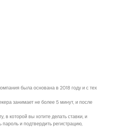
омпания была основана в 2018 году и с тех
кера занимает не более 5 минут, и после
 в которой вы хотите делать ставки, и
ь пароль и подтвердить регистрацию,