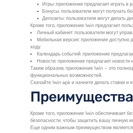
Игры: приложение предлагает играть в ра
Бонусы: пользователи могут получать бо
Депозиты: пользователи могут делать д
Кроме того, приложение 1win предлагает пол
Личный кабинет: пользователи могут управ
Мобильная версия: приложение доступно дл
ходу.
Календарь событий: приложение предлагае
Новости: приложение предлагает новости и
Таким образом, приложение 1win – это полноц
функциональных возможностей.
Скачайте 1win apk и начните делать ставки и и
Преимущества
Кроме того, приложение 1win обеспечивает 
безопасности, чтобы защитить вашу личную 
Еще одним важным преимуществом является в