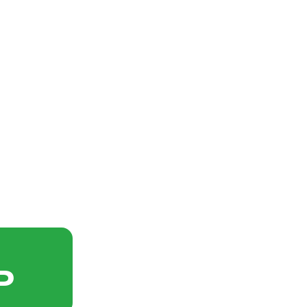
ть приложение
ой конторы.743
чать приложени
кой конторы
Ь