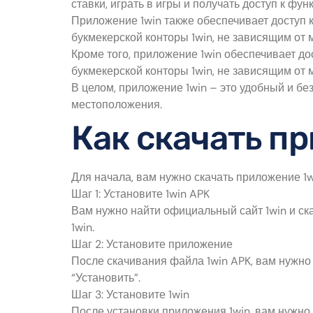
ставки, играть в игры и получать доступ к фу
Приложение 1win также обеспечивает доступ 
букмекерской конторы 1win, не зависящим от
Кроме того, приложение 1win обеспечивает до
букмекерской конторы 1win, не зависящим от
В целом, приложение 1win – это удобный и бе
местоположения.
Как скачать п
Для начала, вам нужно скачать приложение 1w
Шаг 1: Установите 1win APK
Вам нужно найти официальный сайт 1win и ска
1win.
Шаг 2: Установите приложение
После скачивания файла 1win APK, вам нужно 
“Установить”.
Шаг 3: Установите 1win
После установки приложения 1win, вам нужно