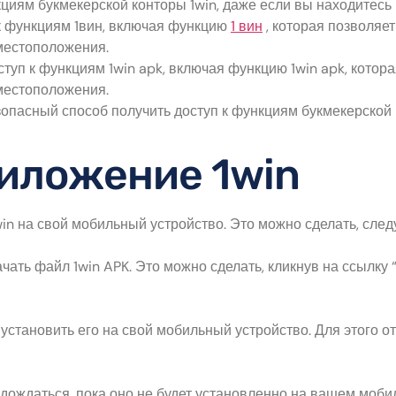
нкциям букмекерской конторы 1win, даже если вы находитесь 
к функциям 1вин, включая функцию
1 вин
, которая позволяе
 местоположения.
ступ к функциям 1win apk, включая функцию 1win apk, котор
 местоположения.
зопасный способ получить доступ к функциям букмекерской 
риложение 1win
in на свой мобильный устройство. Это можно сделать, сле
чать файл 1win APK. Это можно сделать, кликнув на ссылк
установить его на свой мобильный устройство. Для этого о
 дождаться, пока оно не будет установленно на вашем моби