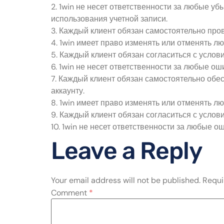
2. 1win не несет ответственности за любые у
использования учетной записи.
3. Каждый клиент обязан самостоятельно про
4. 1win имеет право изменять или отменять 
5. Каждый клиент обязан согласиться с услов
6. 1win не несет ответственности за любые о
7. Каждый клиент обязан самостоятельно обес
аккаунту.
8. 1win имеет право изменять или отменять 
9. Каждый клиент обязан согласиться с услов
10. 1win не несет ответственности за любые 
Leave a Reply
Your email address will not be published.
Requi
Comment
*