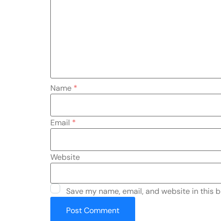
Name
*
Email
*
Website
Save my name, email, and website in this b