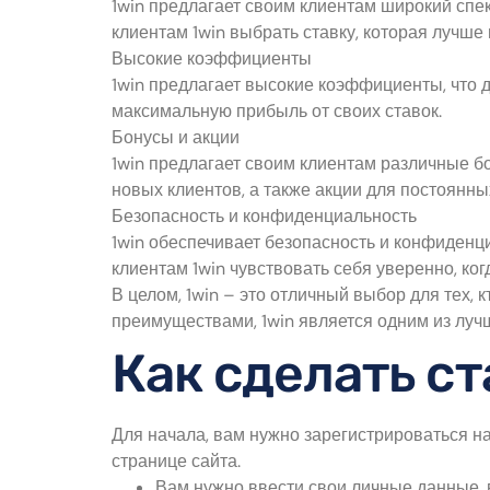
1win предлагает своим клиентам широкий спект
клиентам 1win выбрать ставку, которая лучше 
Высокие коэффициенты
1win предлагает высокие коэффициенты, что д
максимальную прибыль от своих ставок.
Бонусы и акции
1win предлагает своим клиентам различные бо
новых клиентов, а также акции для постоянны
Безопасность и конфиденциальность
1win обеспечивает безопасность и конфиденц
клиентам 1win чувствовать себя уверенно, ког
В целом, 1win – это отличный выбор для тех, 
преимуществами, 1win является одним из лучш
Как сделать ст
Для начала, вам нужно зарегистрироваться на 
странице сайта.
Вам нужно ввести свои личные данные, 