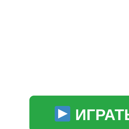
1win ставк
конторе.125
1win — став
букмекерск
ИГРАТ