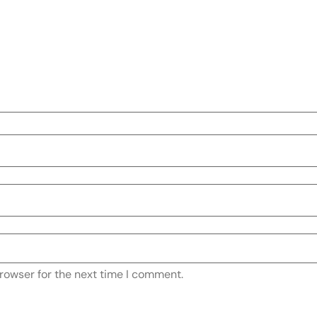
rowser for the next time I comment.