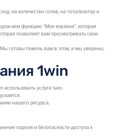
од, на количество голов, на тотализатор и
едлагаем функцию “Моя корзина”, которая
которая позволяет вам просматривать свои
. Мы готовы помочь вам в этом, и мы уверены,
ания 1win
т использовать услуги 1win.
ускается.
вании нашего ресурса.
анение пароля и безопасности доступа к