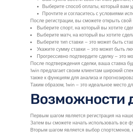
Выберите способ оплаты, который вам уд
Прочтите и согласитесь с условиями исп
После регистрации, вы сможете открыть свой с
Выберите спорт, на который вы хотите сдел
Выберите матч, на который вы хотите сдел
Выберите тип ставки – это может быть став
Укажите сумму ставки – это может быть люб
Прогрессивно подтвердите сделку – это м
После подтверждения сделки, ваша ставка буде
1win предлагает своим клиентам широкий спект
также к функциям для анализа и прогнозирова
Таким образом, 1win – это идеальное место дл
Возможности д
Первым шагом является регистрация на нашем
Затем вы сможете начать использовать все ф
Вторым шагом является выбор спортсменов, н