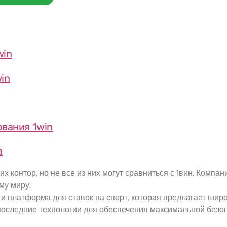
win
win
ования 1win
а
х контор, но не все из них могут сравниться с 1вин. Компан
му миру.
о и платформа для ставок на спорт, которая предлагает шир
 последние технологии для обеспечения максимальной без