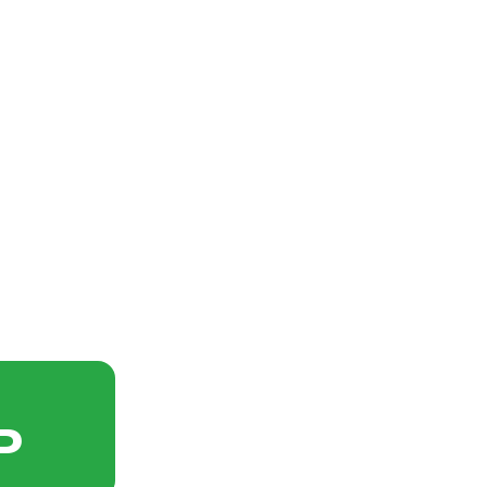
и на спорт в бу
8 (3)
ки на спорт в
ой конторе
Ь