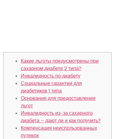
Права и льготы
мобилизованных во время
военного положения в Украине
Юридическая компания АРЕС
Какие льготы предусмотрены при
сахарном диабете 2 типа?
Инвалидность по диабету
Социальные гарантии для
диабетиков 1 типа
Основания для предоставления
льгот
Инвалидность из-за сахарного
диабета – дают ли и как получить?
Компенсация неиспользованных
путевок