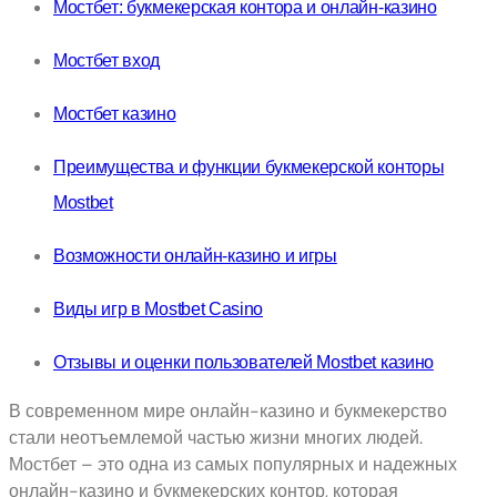
Мостбет: букмекерская контора и онлайн-казино
Мостбет вход
Мостбет казино
Преимущества и функции букмекерской конторы
Mostbet
Возможности онлайн-казино и игры
Виды игр в Mostbet Casino
Отзывы и оценки пользователей Mostbet казино
В современном мире онлайн-казино и букмекерство
стали неотъемлемой частью жизни многих людей.
Мостбет – это одна из самых популярных и надежных
онлайн-казино и букмекерских контор, которая