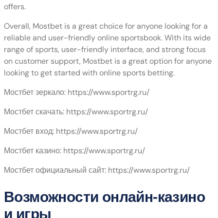
offers.
Overall, Mostbet is a great choice for anyone looking for a
reliable and user-friendly online sportsbook. With its wide
range of sports, user-friendly interface, and strong focus
on customer support, Mostbet is a great option for anyone
looking to get started with online sports betting.
Мостбет зеркало: https://www.sportrg.ru/
Мостбет скачать: https://www.sportrg.ru/
Мостбет вход: https://www.sportrg.ru/
Мостбет казино: https://www.sportrg.ru/
Мостбет официальный сайт: https://www.sportrg.ru/
Возможности онлайн-казино
и игры