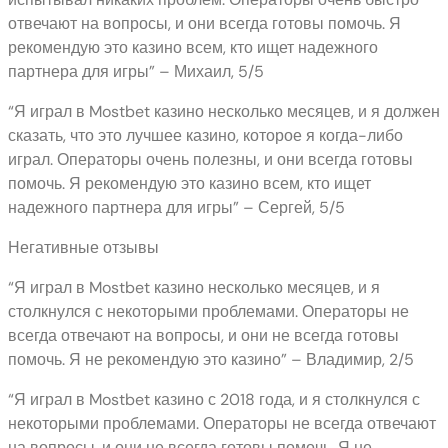
отвечают на вопросы, и они всегда готовы помочь. Я
рекомендую это казино всем, кто ищет надежного
партнера для игры” – Михаил, 5/5
“Я играл в Mostbet казино несколько месяцев, и я должен
сказать, что это лучшее казино, которое я когда-либо
играл. Операторы очень полезны, и они всегда готовы
помочь. Я рекомендую это казино всем, кто ищет
надежного партнера для игры” – Сергей, 5/5
Негативные отзывы
“Я играл в Mostbet казино несколько месяцев, и я
столкнулся с некоторыми проблемами. Операторы не
всегда отвечают на вопросы, и они не всегда готовы
помочь. Я не рекомендую это казино” – Владимир, 2/5
“Я играл в Mostbet казино с 2018 года, и я столкнулся с
некоторыми проблемами. Операторы не всегда отвечают
на вопросы, и они не всегда готовы помочь. Я не