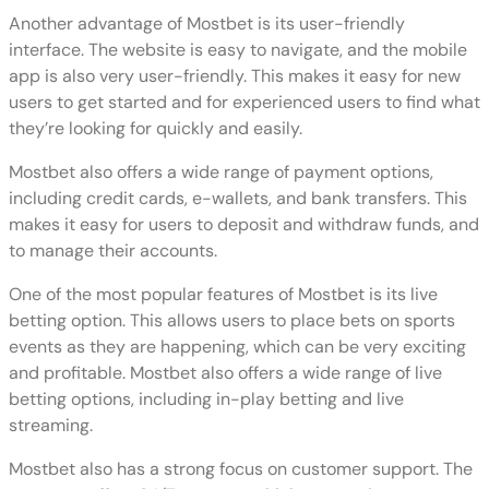
Another advantage of Mostbet is its user-friendly
interface. The website is easy to navigate, and the mobile
app is also very user-friendly. This makes it easy for new
users to get started and for experienced users to find what
they’re looking for quickly and easily.
Mostbet also offers a wide range of payment options,
including credit cards, e-wallets, and bank transfers. This
makes it easy for users to deposit and withdraw funds, and
to manage their accounts.
One of the most popular features of Mostbet is its live
betting option. This allows users to place bets on sports
events as they are happening, which can be very exciting
and profitable. Mostbet also offers a wide range of live
betting options, including in-play betting and live
streaming.
Mostbet also has a strong focus on customer support. The