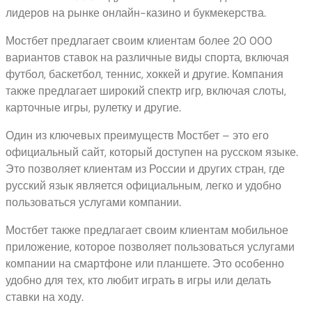
лидеров на рынке онлайн-казино и букмекерства.
Мостбет предлагает своим клиентам более 20 000
вариантов ставок на различные виды спорта, включая
футбол, баскетбол, теннис, хоккей и другие. Компания
также предлагает широкий спектр игр, включая слоты,
карточные игры, рулетку и другие.
Один из ключевых преимуществ Мостбет – это его
официальный сайт, который доступен на русском языке.
Это позволяет клиентам из России и других стран, где
русский язык является официальным, легко и удобно
пользоваться услугами компании.
Мостбет также предлагает своим клиентам мобильное
приложение, которое позволяет пользоваться услугами
компании на смартфоне или планшете. Это особенно
удобно для тех, кто любит играть в игры или делать
ставки на ходу.