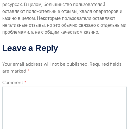
ресурсах. В целом, большинство пользователей
оставляют положительные отзывы, хваля операторов и
казино в целом. Некоторые пользователи оставляют
негативные отзывы, но это обычно связано с отдельными
проблемами, а не с общим качеством казино.
Leave a Reply
Your email address will not be published.
Required fields
are marked
*
Comment
*