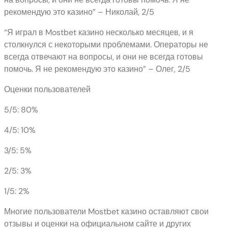
рекомендую это казино” – Николай, 2/5
“Я играл в Mostbet казино несколько месяцев, и я
столкнулся с некоторыми проблемами. Операторы не
всегда отвечают на вопросы, и они не всегда готовы
помочь. Я не рекомендую это казино” – Олег, 2/5
Оценки пользователей
5/5: 80%
4/5: 10%
3/5: 5%
2/5: 3%
1/5: 2%
Многие пользователи Mostbet казино оставляют свои
отзывы и оценки на официальном сайте и других