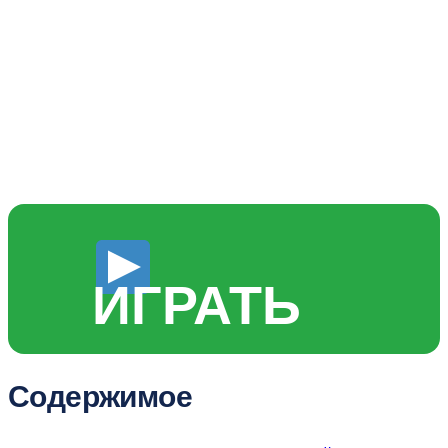
Mostbet букмекерская контора и
казино онлайн.326
Mostbet букмекерская контора и
казино онлайн
ИГРАТЬ
Содержимое