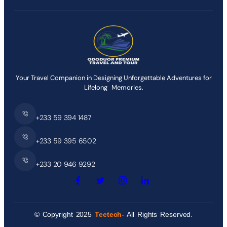
Your Travel Companion in Designing Unforgettable Adventures for
Lifelong Memories.
+233 59 394 1487
+233 59 395 6502
+233 20 946 9292
© Copyright 2025
Teetech
- All Rights Reserved.