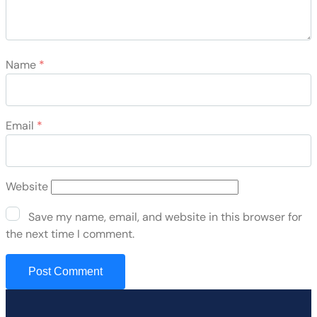
Name
*
Email
*
Website
Save my name, email, and website in this browser for
the next time I comment.