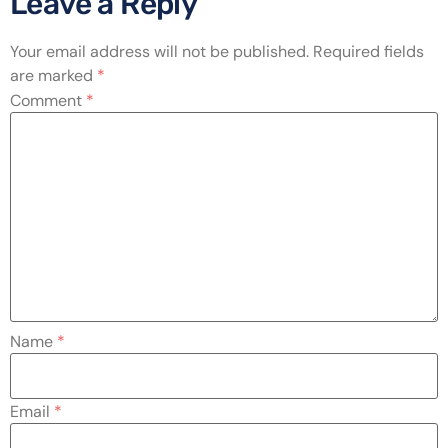
Leave a Reply
Your email address will not be published.
Required fields
are marked
*
Comment
*
Name
*
Email
*