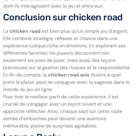
dont ils interagissent avec le jeu et entre eux.
Conclusion sur chicken road
La
chicken road
est bien plus qu’un simple jeu d’argent.
Elle combine stratégie, réflexes et chance dans une
expérience ludique riche en émotions. En explorant ses
différentes facettes, les joueurs découvrent non
seulement les joies de jouer, mais aussi des leçons
précieuses sur la gestion des risques et la responsabilité.
En fin de compte, la
chicken road avis
illustre à quel
point le plaisir peut se conjuguer avec la sagesse dans le
monde du jeu en ligne.
Pour tirer le meilleur parti de cette expérience, il est
crucial de s’engager avec un esprit ouvert et une
approche réfléchie. Ainsi, chaque saut sur cette route
semée d’embûches peut devenir une aventure
mémorable, pleine de surprises agréables.