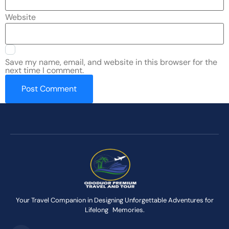
Website
Save my name, email, and website in this browser for the
next time I comment.
Your Travel Companion in Designing Unforgettable Adventures for
Lifelong Memories.