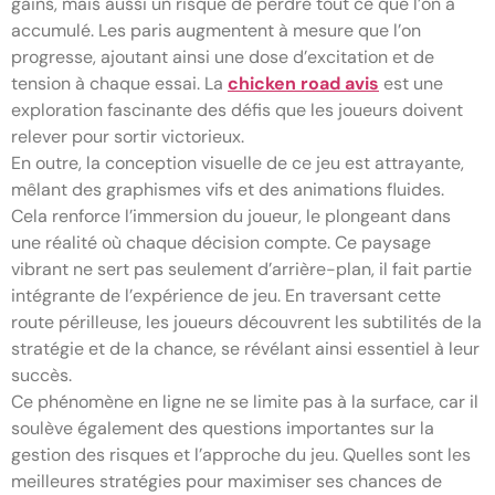
gains, mais aussi un risque de perdre tout ce que l’on a
accumulé. Les paris augmentent à mesure que l’on
progresse, ajoutant ainsi une dose d’excitation et de
tension à chaque essai. La
chicken road avis
est une
exploration fascinante des défis que les joueurs doivent
relever pour sortir victorieux.
En outre, la conception visuelle de ce jeu est attrayante,
mêlant des graphismes vifs et des animations fluides.
Cela renforce l’immersion du joueur, le plongeant dans
une réalité où chaque décision compte. Ce paysage
vibrant ne sert pas seulement d’arrière-plan, il fait partie
intégrante de l’expérience de jeu. En traversant cette
route périlleuse, les joueurs découvrent les subtilités de la
stratégie et de la chance, se révélant ainsi essentiel à leur
succès.
Ce phénomène en ligne ne se limite pas à la surface, car il
soulève également des questions importantes sur la
gestion des risques et l’approche du jeu. Quelles sont les
meilleures stratégies pour maximiser ses chances de