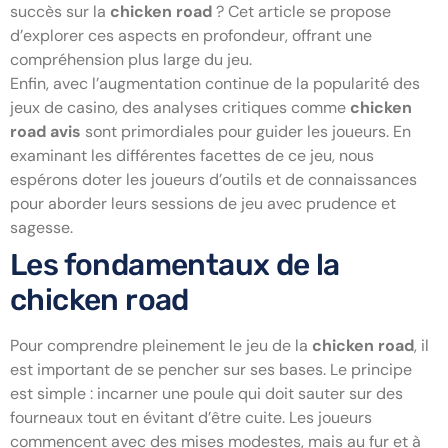
succès sur la
chicken road
? Cet article se propose
d’explorer ces aspects en profondeur, offrant une
compréhension plus large du jeu.
Enfin, avec l’augmentation continue de la popularité des
jeux de casino, des analyses critiques comme
chicken
road avis
sont primordiales pour guider les joueurs. En
examinant les différentes facettes de ce jeu, nous
espérons doter les joueurs d’outils et de connaissances
pour aborder leurs sessions de jeu avec prudence et
sagesse.
Les fondamentaux de la
chicken road
Pour comprendre pleinement le jeu de la
chicken road
, il
est important de se pencher sur ses bases. Le principe
est simple : incarner une poule qui doit sauter sur des
fourneaux tout en évitant d’être cuite. Les joueurs
commencent avec des mises modestes, mais au fur et à