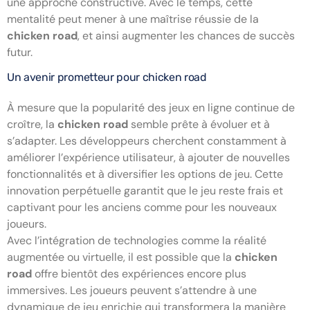
une approche constructive. Avec le temps, cette
mentalité peut mener à une maîtrise réussie de la
chicken road
, et ainsi augmenter les chances de succès
futur.
Un avenir prometteur pour chicken road
À mesure que la popularité des jeux en ligne continue de
croître, la
chicken road
semble prête à évoluer et à
s’adapter. Les développeurs cherchent constamment à
améliorer l’expérience utilisateur, à ajouter de nouvelles
fonctionnalités et à diversifier les options de jeu. Cette
innovation perpétuelle garantit que le jeu reste frais et
captivant pour les anciens comme pour les nouveaux
joueurs.
Avec l’intégration de technologies comme la réalité
augmentée ou virtuelle, il est possible que la
chicken
road
offre bientôt des expériences encore plus
immersives. Les joueurs peuvent s’attendre à une
dynamique de jeu enrichie qui transformera la manière