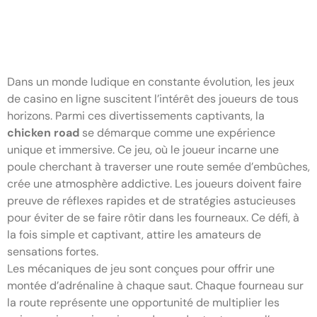
surprises attendent sur chicken
road avis ?
Dans un monde ludique en constante évolution, les jeux
de casino en ligne suscitent l’intérêt des joueurs de tous
horizons. Parmi ces divertissements captivants, la
chicken road
se démarque comme une expérience
unique et immersive. Ce jeu, où le joueur incarne une
poule cherchant à traverser une route semée d’embûches,
crée une atmosphère addictive. Les joueurs doivent faire
preuve de réflexes rapides et de stratégies astucieuses
pour éviter de se faire rôtir dans les fourneaux. Ce défi, à
la fois simple et captivant, attire les amateurs de
sensations fortes.
Les mécaniques de jeu sont conçues pour offrir une
montée d’adrénaline à chaque saut. Chaque fourneau sur
la route représente une opportunité de multiplier les