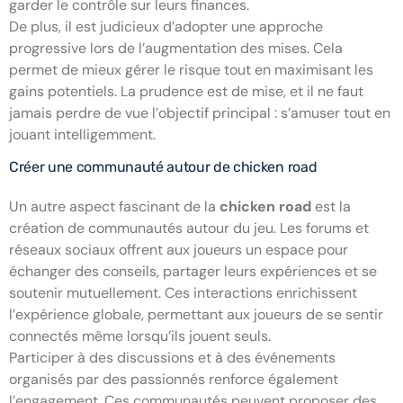
garder le contrôle sur leurs finances.
De plus, il est judicieux d’adopter une approche
progressive lors de l’augmentation des mises. Cela
permet de mieux gérer le risque tout en maximisant les
gains potentiels. La prudence est de mise, et il ne faut
jamais perdre de vue l’objectif principal : s’amuser tout en
jouant intelligemment.
Créer une communauté autour de chicken road
Un autre aspect fascinant de la
chicken road
est la
création de communautés autour du jeu. Les forums et
réseaux sociaux offrent aux joueurs un espace pour
échanger des conseils, partager leurs expériences et se
soutenir mutuellement. Ces interactions enrichissent
l’expérience globale, permettant aux joueurs de se sentir
connectés même lorsqu’ils jouent seuls.
Participer à des discussions et à des événements
organisés par des passionnés renforce également
l’engagement. Ces communautés peuvent proposer des