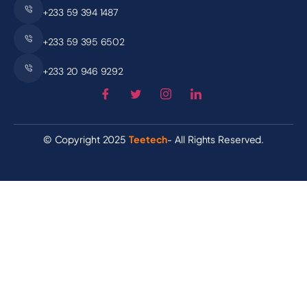
+233 59 394 1487
+233 59 395 6502
+233 20 946 9292
© Copyright 2025
Teetech
- All Rights Reserved.