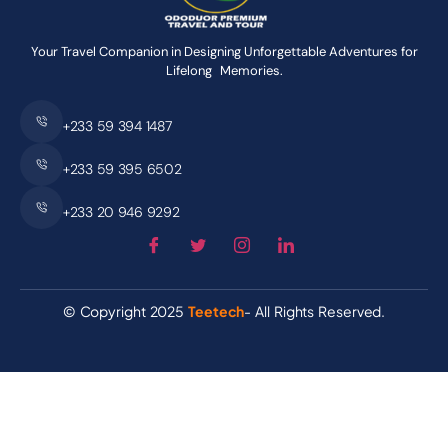
Your Travel Companion in Designing Unforgettable Adventures for
Lifelong Memories.
+233 59 394 1487
+233 59 395 6502
+233 20 946 9292
© Copyright 2025
Teetech
- All Rights Reserved.