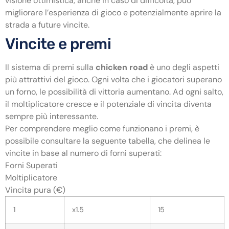
visione ottimistica, anche in caso di difficoltà, può
migliorare l’esperienza di gioco e potenzialmente aprire la
strada a future vincite.
Vincite e premi
Il sistema di premi sulla
chicken road
è uno degli aspetti
più attrattivi del gioco. Ogni volta che i giocatori superano
un forno, le possibilità di vittoria aumentano. Ad ogni salto,
il moltiplicatore cresce e il potenziale di vincita diventa
sempre più interessante.
Per comprendere meglio come funzionano i premi, è
possibile consultare la seguente tabella, che delinea le
vincite in base al numero di forni superati:
Forni Superati
Moltiplicatore
Vincita pura (€)
1
x1.5
15