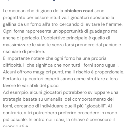
Le meccaniche di gioco della
chicken road
sono
progettate per essere intuitive. I giocatori spostano la
gallina da un forno all’altro, cercando di evitare le fiamme.
Ogni forna rappresenta un’opportunità di guadagno ma
anche di pericolo. L’obbiettivo principale è quello di
massimizzare le vincite senza farsi prendere dal panico e
rischiare di perdere.
È importante notare che ogni forno ha una propria
difficoltà, il che significa che non tutti i forni sono uguali.
Alcuni offrono maggiori punti, ma il rischio è proporzionale.
Pertanto, i giocatori esperti sanno come sfruttare a loro
favore le variabili del gioco.
Ad esempio, alcuni giocatori potrebbero sviluppare una
strategia basata su un’analisi del comportamento dei
forni, cercando di individuare quelli più “giocabili”. Al
contrario, altri potrebbero preferire procedere in modo
più casuale. In entrambi i casi, la chiave è conoscere il
proprio stile.