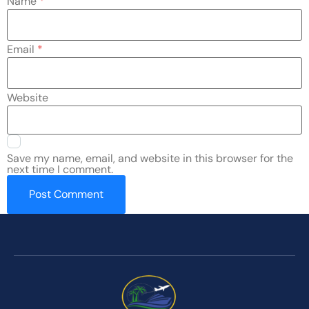
Name
*
Email
*
Website
Save my name, email, and website in this browser for the
next time I comment.