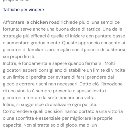
Tattiche per vincere
Affrontare la
chicken road
richiede più di una semplice
fortuna; serve anche una buona dose di tattica. Una delle
strategie più efficaci è quella di iniziare con puntate basse
e aumentare gradualmente. Questo approccio consente ai
giocatori di familiarizzare meglio con il gioco e di calibrarsi
sui propri limiti.
Inoltre, è fondamentale sapere quando fermarsi. Molti
giocatori esperti consigliano di stabilire un limite di vincita
e un limite di perdita per evitare di farsi prendere dal
gioco e correre rischi non necessari. Detto ciò, l’émozione
di una vincita è sempre presente e spesso invita i
giocatori a tentare la sorte ancora una volta.
Infine, si suggerisce di analizzare ogni partita.
Comprendere quali decisioni hanno portato a una vittoria
o una sconfitta è essenziale per migliorare le proprie
capacità. Non si tratta solo di gioco, ma di un