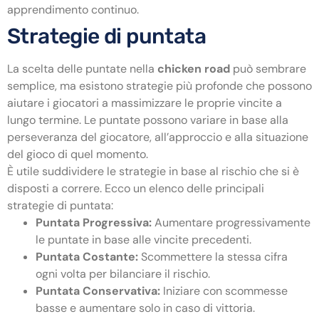
apprendimento continuo.
Strategie di puntata
La scelta delle puntate nella
chicken road
può sembrare
semplice, ma esistono strategie più profonde che possono
aiutare i giocatori a massimizzare le proprie vincite a
lungo termine. Le puntate possono variare in base alla
perseveranza del giocatore, all’approccio e alla situazione
del gioco di quel momento.
È utile suddividere le strategie in base al rischio che si è
disposti a correre. Ecco un elenco delle principali
strategie di puntata:
Puntata Progressiva:
Aumentare progressivamente
le puntate in base alle vincite precedenti.
Puntata Costante:
Scommettere la stessa cifra
ogni volta per bilanciare il rischio.
Puntata Conservativa:
Iniziare con scommesse
basse e aumentare solo in caso di vittoria.