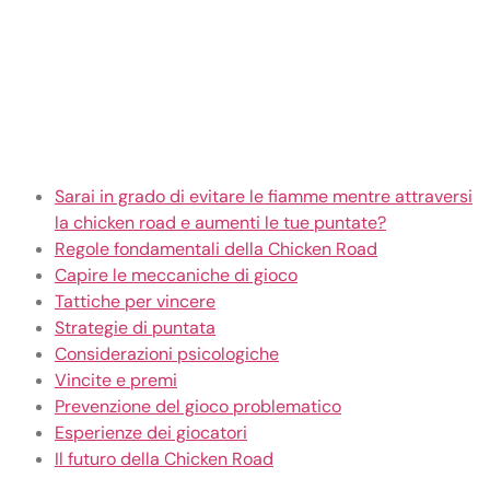
Sarai in grado di evitare le
fiamme mentre attraversi la
chicken road e aumenti le tue
puntate
Sarai in grado di evitare le fiamme mentre attraversi
la chicken road e aumenti le tue puntate?
Regole fondamentali della Chicken Road
Capire le meccaniche di gioco
Tattiche per vincere
Strategie di puntata
Considerazioni psicologiche
Vincite e premi
Prevenzione del gioco problematico
Esperienze dei giocatori
Il futuro della Chicken Road