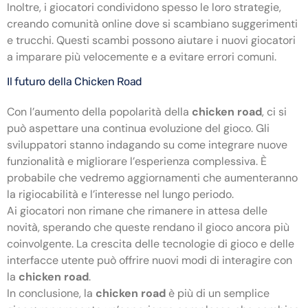
Inoltre, i giocatori condividono spesso le loro strategie,
creando comunità online dove si scambiano suggerimenti
e trucchi. Questi scambi possono aiutare i nuovi giocatori
a imparare più velocemente e a evitare errori comuni.
Il futuro della Chicken Road
Con l’aumento della popolarità della
chicken road
, ci si
può aspettare una continua evoluzione del gioco. Gli
sviluppatori stanno indagando su come integrare nuove
funzionalità e migliorare l’esperienza complessiva. È
probabile che vedremo aggiornamenti che aumenteranno
la rigiocabilità e l’interesse nel lungo periodo.
Ai giocatori non rimane che rimanere in attesa delle
novità, sperando che queste rendano il gioco ancora più
coinvolgente. La crescita delle tecnologie di gioco e delle
interfacce utente può offrire nuovi modi di interagire con
la
chicken road
.
In conclusione, la
chicken road
è più di un semplice