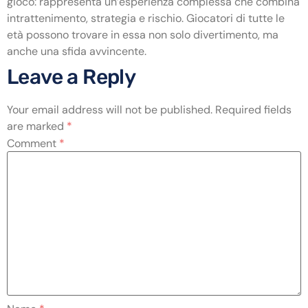
gioco: rappresenta un’esperienza complessa che combina
intrattenimento, strategia e rischio. Giocatori di tutte le
età possono trovare in essa non solo divertimento, ma
anche una sfida avvincente.
Leave a Reply
Your email address will not be published.
Required fields
are marked
*
Comment
*