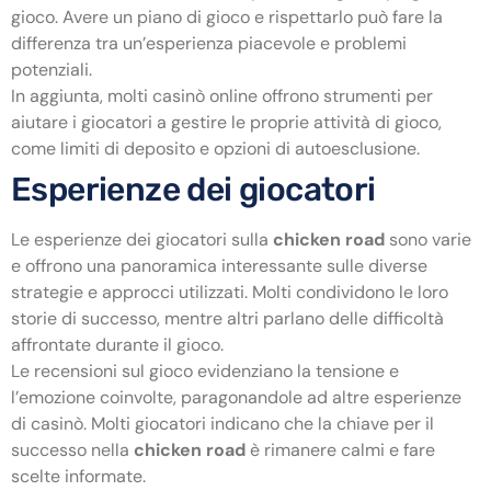
gioco. Avere un piano di gioco e rispettarlo può fare la
differenza tra un’esperienza piacevole e problemi
potenziali.
In aggiunta, molti casinò online offrono strumenti per
aiutare i giocatori a gestire le proprie attività di gioco,
come limiti di deposito e opzioni di autoesclusione.
Esperienze dei giocatori
Le esperienze dei giocatori sulla
chicken road
sono varie
e offrono una panoramica interessante sulle diverse
strategie e approcci utilizzati. Molti condividono le loro
storie di successo, mentre altri parlano delle difficoltà
affrontate durante il gioco.
Le recensioni sul gioco evidenziano la tensione e
l’emozione coinvolte, paragonandole ad altre esperienze
di casinò. Molti giocatori indicano che la chiave per il
successo nella
chicken road
è rimanere calmi e fare
scelte informate.