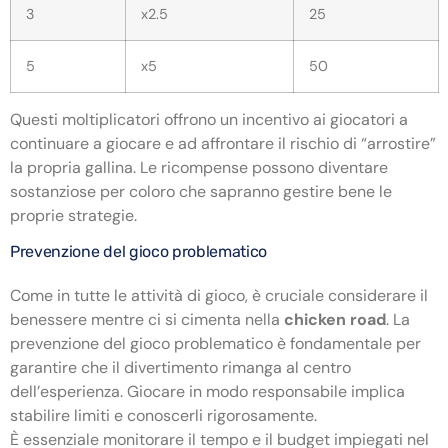
3
x2.5
25
5
x5
50
Questi moltiplicatori offrono un incentivo ai giocatori a
continuare a giocare e ad affrontare il rischio di “arrostire”
la propria gallina. Le ricompense possono diventare
sostanziose per coloro che sapranno gestire bene le
proprie strategie.
Prevenzione del gioco problematico
Come in tutte le attività di gioco, è cruciale considerare il
benessere mentre ci si cimenta nella
chicken road
. La
prevenzione del gioco problematico è fondamentale per
garantire che il divertimento rimanga al centro
dell’esperienza. Giocare in modo responsabile implica
stabilire limiti e conoscerli rigorosamente.
È essenziale monitorare il tempo e il budget impiegati nel