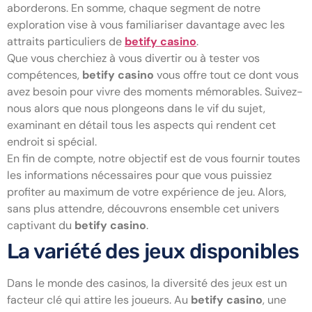
aborderons. En somme, chaque segment de notre
exploration vise à vous familiariser davantage avec les
attraits particuliers de
betify casino
.
Que vous cherchiez à vous divertir ou à tester vos
compétences,
betify casino
vous offre tout ce dont vous
avez besoin pour vivre des moments mémorables. Suivez-
nous alors que nous plongeons dans le vif du sujet,
examinant en détail tous les aspects qui rendent cet
endroit si spécial.
En fin de compte, notre objectif est de vous fournir toutes
les informations nécessaires pour que vous puissiez
profiter au maximum de votre expérience de jeu. Alors,
sans plus attendre, découvrons ensemble cet univers
captivant du
betify casino
.
La variété des jeux disponibles
Dans le monde des casinos, la diversité des jeux est un
facteur clé qui attire les joueurs. Au
betify casino
, une