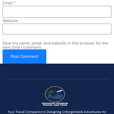
Email
*
Website
Save my name, email, and website in this browser for the
next time I comment.
Your Travel Companion in Designing Unforgettable Adventures for