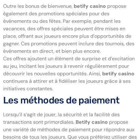
Outre les bonus de bienvenue,
betify casino
propose
également des promotions spéciales pour des
événements ou des fêtes. Par exemple, pendant les
vacances, des offres spéciales peuvent être mises en
place, offrant aux joueurs encore plus d’opportunités de
gagner. Ces promotions peuvent inclure des tournois, des
événements en direct, et bien plus encore.
Ces offres ajoutent un élément de surprise et d’excitation
au jeu, incitant les joueurs à revenir régulièrement pour
découvrir les nouvelles opportunités. Ainsi,
betify casino
continuera à attirer et à fidéliser les joueurs grâce à ses
initiatives constantes.
Les méthodes de paiement
Lorsqu’il s’agit de jouer, la sécurité et la facilité des
transactions sont primordiales.
Betify casino
propose
une variété de méthodes de paiement pour répondre aux
besoins de tous les joueurs. Que vous préfériez utiliser des