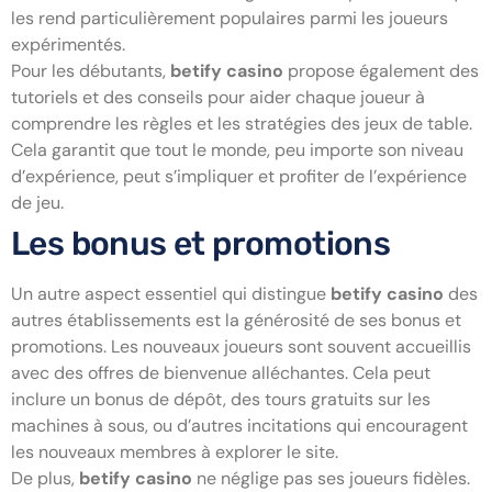
les rend particulièrement populaires parmi les joueurs
expérimentés.
Pour les débutants,
betify casino
propose également des
tutoriels et des conseils pour aider chaque joueur à
comprendre les règles et les stratégies des jeux de table.
Cela garantit que tout le monde, peu importe son niveau
d’expérience, peut s’impliquer et profiter de l’expérience
de jeu.
Les bonus et promotions
Un autre aspect essentiel qui distingue
betify casino
des
autres établissements est la générosité de ses bonus et
promotions. Les nouveaux joueurs sont souvent accueillis
avec des offres de bienvenue alléchantes. Cela peut
inclure un bonus de dépôt, des tours gratuits sur les
machines à sous, ou d’autres incitations qui encouragent
les nouveaux membres à explorer le site.
De plus,
betify casino
ne néglige pas ses joueurs fidèles.