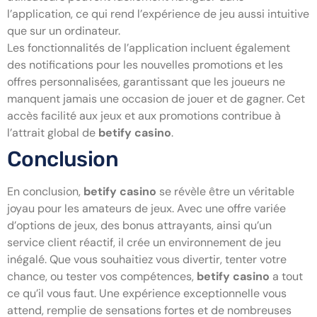
l’application, ce qui rend l’expérience de jeu aussi intuitive
que sur un ordinateur.
Les fonctionnalités de l’application incluent également
des notifications pour les nouvelles promotions et les
offres personnalisées, garantissant que les joueurs ne
manquent jamais une occasion de jouer et de gagner. Cet
accès facilité aux jeux et aux promotions contribue à
l’attrait global de
betify casino
.
Conclusion
En conclusion,
betify casino
se révèle être un véritable
joyau pour les amateurs de jeux. Avec une offre variée
d’options de jeux, des bonus attrayants, ainsi qu’un
service client réactif, il crée un environnement de jeu
inégalé. Que vous souhaitiez vous divertir, tenter votre
chance, ou tester vos compétences,
betify casino
a tout
ce qu’il vous faut. Une expérience exceptionnelle vous
attend, remplie de sensations fortes et de nombreuses