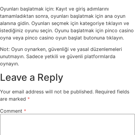
Oyunları başlatmak için: Kayıt ve giriş adımlarını
tamamladıktan sonra, oyunları başlatmak için ana oyun
alanına gidin. Oyunları seçmek için kategoriye tıklayın ve
istediğiniz oyunu seçin. Oyunu başlatmak için pinco casino
oyna veya pinco casino oyun başlat butonuna tıklayın.
Not: Oyun oynarken, güvenliği ve yasal düzenlemeleri
unutmayın. Sadece yetkili ve güvenli platformlarda
oynayın.
Leave a Reply
Your email address will not be published.
Required fields
are marked
*
Comment
*