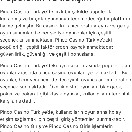
Pinco Casino Türkiye’de hızlı bir şekilde popülerlik
kazanmış ve birçok oyuncunun tercih edeceği bir platform
haline gelmiştir. Bu casino, kullanıcı dostu arayüz ve geniş
oyun sunumları ile her seviye oyuncular için çeşitli
seçenekler sunmaktadır. Pinco Casino Türkiye’deki
popülerliği, çeşitli faktörlerden kaynaklanmaktadır:
güvenilirlik, güvenliği, ve çeşitli bonuslarla.
Pinco Casino Türkiye’deki oyuncular arasında popüler olan
oyunlar arasında pinco casino oyunları yer almaktadır. Bu
oyunlar, hem yeni hem de deneyimli oyuncular için ideal bir
seçenek sunmaktadır. Özellikle slot oyunları, blackjack,
poker ve bakarat gibi klasik oyunlar, kullanıcıların tercihini
karşılamaktadır.
Pinco Casino Türkiye’de, kullanıcıların oyunlarına kolay
erişim sağlamak için çeşitli giriş yöntemleri sunmaktadır.
Pinco Casino Giriş ve Pinco Casino Giris işlemlerini