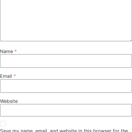
Name
*
Email
*
Website
Save my name, email, and website in this browser for the