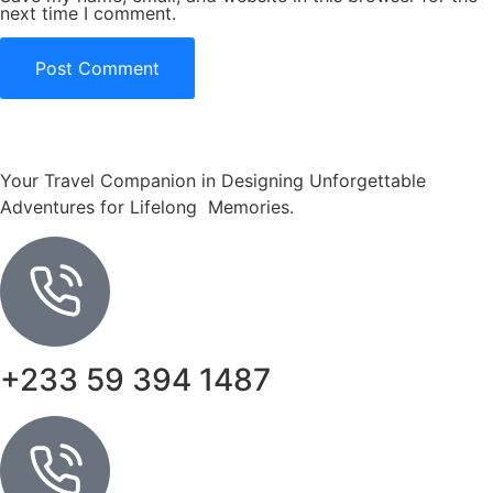
next time I comment.
Your Travel Companion in Designing Unforgettable
Adventures for Lifelong Memories.
+233 59 394 1487