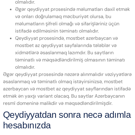
olmalıdır.
Əgər qeydiyyat prosesində məlumatları daxil etmək
və onları doğrulamaq məcburiyət olursa, bu
məlumatların şifreli olmağı və sifarişləriniz üçün
istifadə edilməsinin təminatı olmalıdır.
Qeydiyyat prosesində, mostbet azerbaycan və
mostbet az qeydiyyat sayfalarında tələblər və
xidmətlərə əsaslanmaq lazımdır. Bu saytların
təminatlı və məqsədləndirilmiş olmasının təminatı
olmalıdır.
Əgər qeydiyyat prosesində nəzərə alınmalıdır vəziyyətlərə
əsaslanmaq və təminatlı olmaq istəyirsinizsə, mostbet
azerbaycan və mostbet az qeydiyyat sayflarından istifadə
etmək ən yaxşı variant olacaq. Bu saytlar Azerbaycanın
resmî domeninə malikdir və məqsədləndirilmişdir.
Qeydiyyatdan sonra necə adımla
hesabınızda