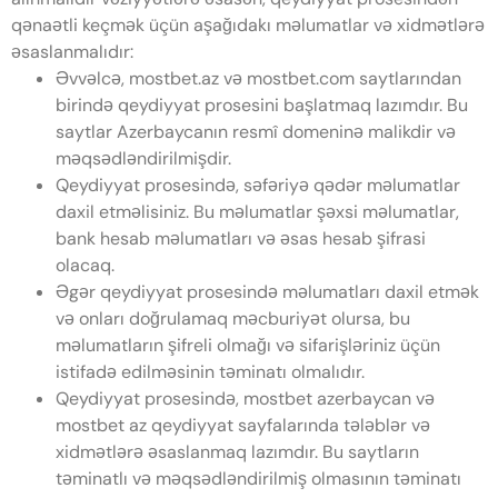
qənaətli keçmək üçün aşağıdakı məlumatlar və xidmətlərə
əsaslanmalıdır:
Əvvəlcə, mostbet.az və mostbet.com saytlarından
birində qeydiyyat prosesini başlatmaq lazımdır. Bu
saytlar Azerbaycanın resmî domeninə malikdir və
məqsədləndirilmişdir.
Qeydiyyat prosesində, səfəriyə qədər məlumatlar
daxil etməlisiniz. Bu məlumatlar şəxsi məlumatlar,
bank hesab məlumatları və əsas hesab şifrasi
olacaq.
Əgər qeydiyyat prosesində məlumatları daxil etmək
və onları doğrulamaq məcburiyət olursa, bu
məlumatların şifreli olmağı və sifarişləriniz üçün
istifadə edilməsinin təminatı olmalıdır.
Qeydiyyat prosesində, mostbet azerbaycan və
mostbet az qeydiyyat sayfalarında tələblər və
xidmətlərə əsaslanmaq lazımdır. Bu saytların
təminatlı və məqsədləndirilmiş olmasının təminatı