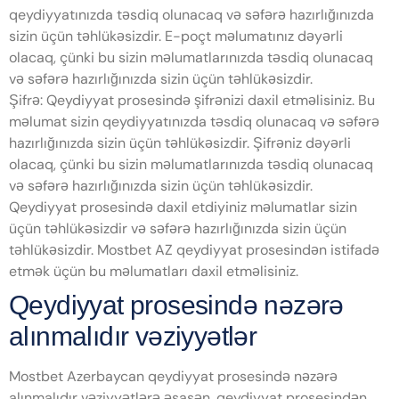
qeydiyyatınızda təsdiq olunacaq və səfərə hazırlığınızda
sizin üçün təhlükəsizdir. E-poçt məlumatınız dəyərli
olacaq, çünki bu sizin məlumatlarınızda təsdiq olunacaq
və səfərə hazırlığınızda sizin üçün təhlükəsizdir.
Şifrə: Qeydiyyat prosesində şifrənizi daxil etməlisiniz. Bu
məlumat sizin qeydiyyatınızda təsdiq olunacaq və səfərə
hazırlığınızda sizin üçün təhlükəsizdir. Şifrəniz dəyərli
olacaq, çünki bu sizin məlumatlarınızda təsdiq olunacaq
və səfərə hazırlığınızda sizin üçün təhlükəsizdir.
Qeydiyyat prosesində daxil etdiyiniz məlumatlar sizin
üçün təhlükəsizdir və səfərə hazırlığınızda sizin üçün
təhlükəsizdir. Mostbet AZ qeydiyyat prosesindən istifadə
etmək üçün bu məlumatları daxil etməlisiniz.
Qeydiyyat prosesində nəzərə
alınmalıdır vəziyyətlər
Mostbet Azerbaycan qeydiyyat prosesində nəzərə
alınmalıdır vəziyyətlərə əsasən, qeydiyyat prosesindən