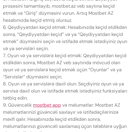
prosesini tamamlayıb, mostbet.az veb saytına keçid
etmək və “Giriş” düyməsini vurun. Artıq Mostbet AZ
hesabınızda keçid etmiş olursuz.
6. Qeydiyyatdan keçid etmək: Hesabınızda keçid etdikdən
sonra, “Qeydiyyatdan keçid” və ya “Qeydiyyatdan keçid
etmək” düyməsini seçin və istifadə etmək istədiyiniz oyun
və ya servisləri seçin.
7. Oyun və ya servislərə keçid etmək: Qeydiyyatdan keçid
etdikdən sonra, Mostbet AZ veb saytında mövcud olan
oyun və ya servislərə keçid etmək üçün “Oyunlar” və ya
“Servislər” düyməsini seçin.
8. Oyun və ya servislərə daxil olun: Seçdiyiniz oyun və ya
servisə daxil olun və istifadə etmək istədiyiniz funksiyaları
tətbiq edin.
9. Güvəncəlik
mostbet app
və məlumatlar: Mostbet AZ
məlumatlarınizi güvəncəli saxlayır və istifadəçilərinizə
məxfi qalır. Hesabınızda keçid etdikdən sonra,
məlumatlarınızı güvəncəli saxlamaq üçün tələblərə uyğun