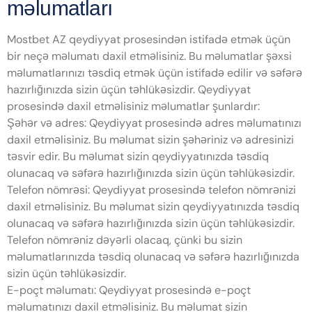
məlumatları
Mostbet AZ qeydiyyat prosesindən istifadə etmək üçün
bir neçə məlumatı daxil etməlisiniz. Bu məlumatlar şəxsi
məlumatlarınızı təsdiq etmək üçün istifadə edilir və səfərə
hazırlığınızda sizin üçün təhlükəsizdir. Qeydiyyat
prosesində daxil etməlisiniz məlumatlar şunlardır:
Şəhər və adres: Qeydiyyat prosesində adres məlumatınızı
daxil etməlisiniz. Bu məlumat sizin şəhəriniz və adresinizi
təsvir edir. Bu məlumat sizin qeydiyyatınızda təsdiq
olunacaq və səfərə hazırlığınızda sizin üçün təhlükəsizdir.
Telefon nömrəsi: Qeydiyyat prosesində telefon nömrənizi
daxil etməlisiniz. Bu məlumat sizin qeydiyyatınızda təsdiq
olunacaq və səfərə hazırlığınızda sizin üçün təhlükəsizdir.
Telefon nömrəniz dəyərli olacaq, çünki bu sizin
məlumatlarınızda təsdiq olunacaq və səfərə hazırlığınızda
sizin üçün təhlükəsizdir.
E-poçt məlumatı: Qeydiyyat prosesində e-poçt
məlumatınızı daxil etməlisiniz. Bu məlumat sizin