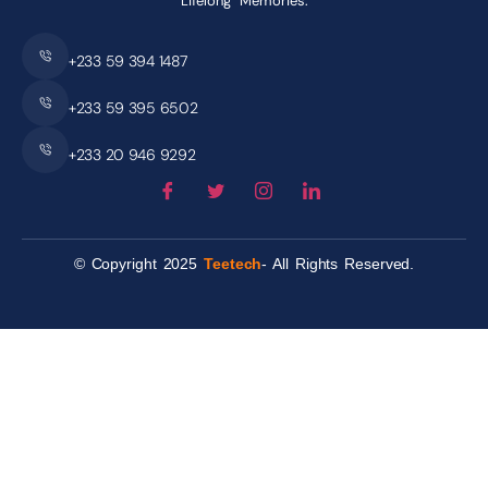
Lifelong Memories.
+233 59 394 1487
+233 59 395 6502
+233 20 946 9292
© Copyright 2025
Teetech
- All Rights Reserved.