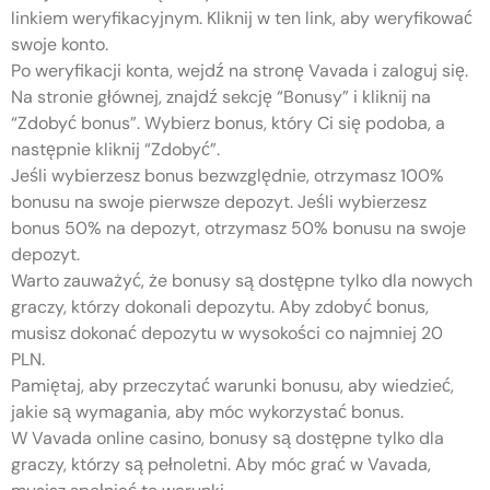
linkiem weryfikacyjnym. Kliknij w ten link, aby weryfikować
swoje konto.
Po weryfikacji konta, wejdź na stronę Vavada i zaloguj się.
Na stronie głównej, znajdź sekcję “Bonusy” i kliknij na
“Zdobyć bonus”. Wybierz bonus, który Ci się podoba, a
następnie kliknij “Zdobyć”.
Jeśli wybierzesz bonus bezwzględnie, otrzymasz 100%
bonusu na swoje pierwsze depozyt. Jeśli wybierzesz
bonus 50% na depozyt, otrzymasz 50% bonusu na swoje
depozyt.
Warto zauważyć, że bonusy są dostępne tylko dla nowych
graczy, którzy dokonali depozytu. Aby zdobyć bonus,
musisz dokonać depozytu w wysokości co najmniej 20
PLN.
Pamiętaj, aby przeczytać warunki bonusu, aby wiedzieć,
jakie są wymagania, aby móc wykorzystać bonus.
W Vavada online casino, bonusy są dostępne tylko dla
graczy, którzy są pełnoletni. Aby móc grać w Vavada,