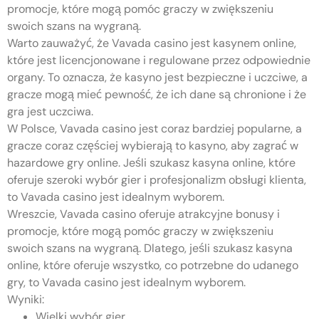
promocje, które mogą pomóc graczy w zwiększeniu
swoich szans na wygraną.
Warto zauważyć, że Vavada casino jest kasynem online,
które jest licencjonowane i regulowane przez odpowiednie
organy. To oznacza, że kasyno jest bezpieczne i uczciwe, a
gracze mogą mieć pewność, że ich dane są chronione i że
gra jest uczciwa.
W Polsce, Vavada casino jest coraz bardziej popularne, a
gracze coraz częściej wybierają to kasyno, aby zagrać w
hazardowe gry online. Jeśli szukasz kasyna online, które
oferuje szeroki wybór gier i profesjonalizm obsługi klienta,
to Vavada casino jest idealnym wyborem.
Wreszcie, Vavada casino oferuje atrakcyjne bonusy i
promocje, które mogą pomóc graczy w zwiększeniu
swoich szans na wygraną. Dlatego, jeśli szukasz kasyna
online, które oferuje wszystko, co potrzebne do udanego
gry, to Vavada casino jest idealnym wyborem.
Wyniki:
Wielki wybór gier