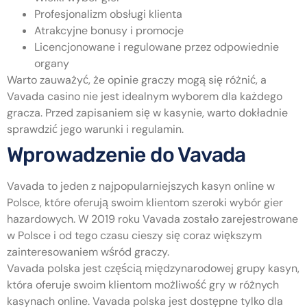
Profesjonalizm obsługi klienta
Atrakcyjne bonusy i promocje
Licencjonowane i regulowane przez odpowiednie
organy
Warto zauważyć, że opinie graczy mogą się różnić, a
Vavada casino nie jest idealnym wyborem dla każdego
gracza. Przed zapisaniem się w kasynie, warto dokładnie
sprawdzić jego warunki i regulamin.
Wprowadzenie do Vavada
Vavada to jeden z najpopularniejszych kasyn online w
Polsce, które oferują swoim klientom szeroki wybór gier
hazardowych. W 2019 roku Vavada zostało zarejestrowane
w Polsce i od tego czasu cieszy się coraz większym
zainteresowaniem wśród graczy.
Vavada polska jest częścią międzynarodowej grupy kasyn,
która oferuje swoim klientom możliwość gry w różnych
kasynach online. Vavada polska jest dostępne tylko dla