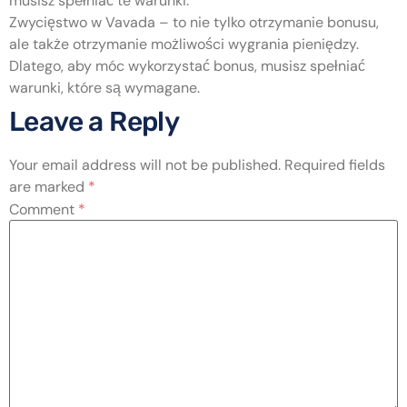
musisz spełniać te warunki.
Zwycięstwo w Vavada – to nie tylko otrzymanie bonusu,
ale także otrzymanie możliwości wygrania pieniędzy.
Dlatego, aby móc wykorzystać bonus, musisz spełniać
warunki, które są wymagane.
Leave a Reply
Your email address will not be published.
Required fields
are marked
*
Comment
*