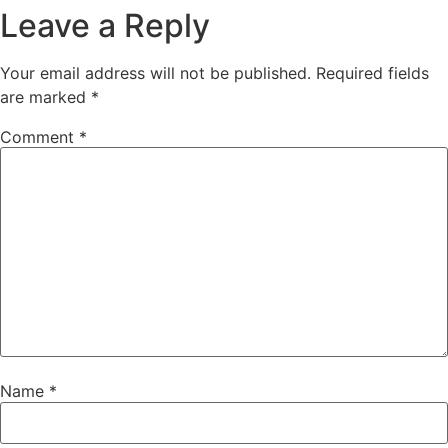
Leave a Reply
Your email address will not be published.
Required fields
are marked
*
Comment
*
Name
*