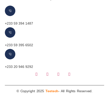
+233 59 394 1487
+233 59 395 6502
+233 20 946 9292
© Copyright 2025
Teetech
- All Rights Reserved.