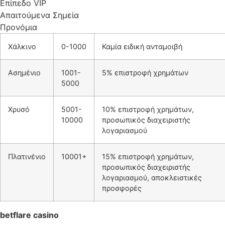
Επίπεδο VIP
Απαιτούμενα Σημεία
Προνόμια
Χάλκινο
0-1000
Καμία ειδική ανταμοιβή
Ασημένιο
1001-
5% επιστροφή χρημάτων
5000
Χρυσό
5001-
10% επιστροφή χρημάτων,
10000
προσωπικός διαχειριστής
λογαριασμού
Πλατινένιο
10001+
15% επιστροφή χρημάτων,
προσωπικός διαχειριστής
λογαριασμού, αποκλειστικές
προσφορές
betflare casino