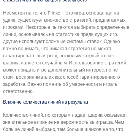
Несмотря на то, что Plinko – это игра, основанная на
удаче, существует множество стратегий, предлагаемых
игроками. Некоторые пытаются выбирать определенные
линии, основываясь на статистике предыдущих игр,
другие используют сложные системы ставок. Однако
важно понимать, что никакая стратегия не может
гарантировать выигрыш, поскольку каждый отскок
шарика является случайным. Использование стратегий
может придать игре дополнительный интерес, но не
стоит воспринимать их как способ гарантированного
заработка. Важно помнить об умеренности и играть
ответственно.
Влияние количества линий на результат
Количество линий, по которым падает шарик, оказывает
значительное влияние на вероятность выигрыша. Чем
больше линий выбрано, тем больше шансов на то, что