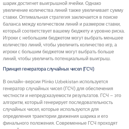
шарик достигнет выигрышной ячейки. Однако
увеличение количества линий также увеличивает сумму
ставки. Оптимальная стратегия заключается в поиске
баланса между количеством линий и размером ставки,
который соответствует вашему бюджету и уровню риска.
Игроки с небольшим бюджетом могут выбрать меньшее
количество линий, чтобы увеличить количество игр, а
игроки с большим бюджетом могут выбрать больше
линий, чтобы увеличить потенциальный выигрыш.
Принцип генератора случайных чисел (ГСЧ)
В онлайн-версии Plinko Uzbekistan используется
генератор случайных чисел (ГСЧ) для обеспечения
честности и непредсказуемости результатов. ГСЧ – это
алгоритм, который генерирует последовательность
случайных чисел, которые используются для
определения траектории движения шарика и его
финального положения. Современные ГСЧ проходят