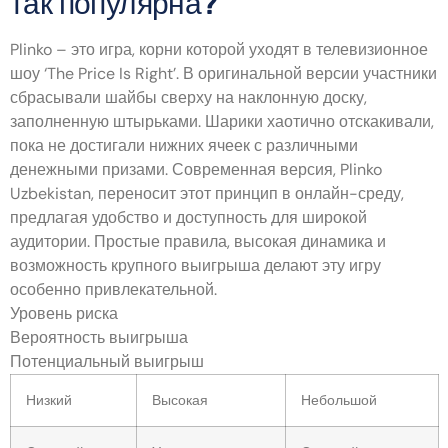
так популярна?
Plinko – это игра, корни которой уходят в телевизионное
шоу ‘The Price Is Right’. В оригинальной версии участники
сбрасывали шайбы сверху на наклонную доску,
заполненную штырьками. Шарики хаотично отскакивали,
пока не достигали нижних ячеек с различными
денежными призами. Современная версия, Plinko
Uzbekistan, переносит этот принцип в онлайн-среду,
предлагая удобство и доступность для широкой
аудитории. Простые правила, высокая динамика и
возможность крупного выигрыша делают эту игру
особенно привлекательной.
Уровень риска
Вероятность выигрыша
Потенциальный выигрыш
Низкий
Высокая
Небольшой