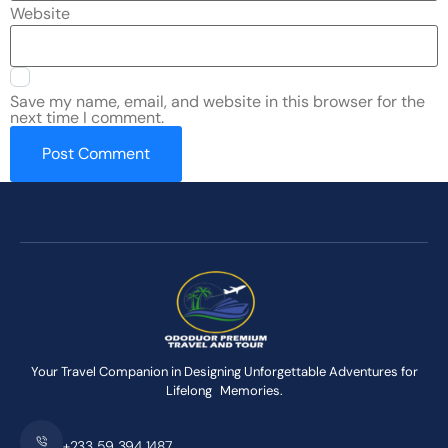
Website
Save my name, email, and website in this browser for the
next time I comment.
Your Travel Companion in Designing Unforgettable Adventures for
Lifelong Memories.
+233 59 394 1487