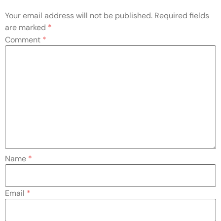
Your email address will not be published.
Required fields
are marked
*
Comment
*
Name
*
Email
*