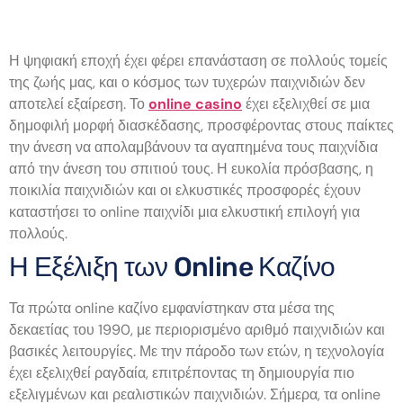
φέρνει πιο κοντά στη νίκη.
Η ψηφιακή εποχή έχει φέρει επανάσταση σε πολλούς τομείς
της ζωής μας, και ο κόσμος των τυχερών παιχνιδιών δεν
αποτελεί εξαίρεση. Το
online casino
έχει εξελιχθεί σε μια
δημοφιλή μορφή διασκέδασης, προσφέροντας στους παίκτες
την άνεση να απολαμβάνουν τα αγαπημένα τους παιχνίδια
από την άνεση του σπιτιού τους. Η ευκολία πρόσβασης, η
ποικιλία παιχνιδιών και οι ελκυστικές προσφορές έχουν
καταστήσει το online παιχνίδι μια ελκυστική επιλογή για
πολλούς.
Η Εξέλιξη των Online Καζίνο
Τα πρώτα online καζίνο εμφανίστηκαν στα μέσα της
δεκαετίας του 1990, με περιορισμένο αριθμό παιχνιδιών και
βασικές λειτουργίες. Με την πάροδο των ετών, η τεχνολογία
έχει εξελιχθεί ραγδαία, επιτρέποντας τη δημιουργία πιο
εξελιγμένων και ρεαλιστικών παιχνιδιών. Σήμερα, τα online