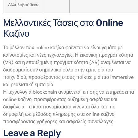
Αλληλοβοήθειας
Μελλοντικές Τάσεις στα Online
Καζίνο
Το μέλλον των online καζίνο φαίνεται να είναι γεμάτο με
καινοτομίες και νέες τεχνολογίες. Η εικονική πραγματικότητα
(VR) και η επαυξημένη πραγματικότητα (AR) αναμένεται να
διαδραματίσουν σημαντικό ρόλο στην εμπειρία του
παιχνιδιού, προσφέροντας στους παίκτες μια πιο immersive
και ρεαλιστική εμπειρία.
Η τεχνολογία blockchain αναμένεται επίσης να επηρεάσει τα
online καζίνο, προσφέροντας αυξημένη ασφάλεια και
διαφάνεια. Τα κρυπτονομίσματα γίνονται όλο και πιο
δημοφιλή ως μέθοδος πληρωμής στα online καζίνο,
προσφέροντας γρήγορες και ασφαλείς συναλλαγές.
Leave a Reply