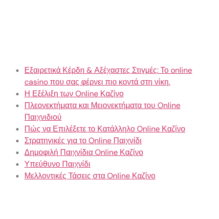
Εξαιρετικά Κέρδη & Αξέχαστες
Στιγμές Το online casino που
σας φέρνει πιο κοντά στη νίκη.
Εξαιρετικά Κέρδη & Αξέχαστες Στιγμές: Το online
casino που σας φέρνει πιο κοντά στη νίκη.
Η Εξέλιξη των Online Καζίνο
Πλεονεκτήματα και Μειονεκτήματα του Online
Παιχνιδιού
Πώς να Επιλέξετε το Κατάλληλο Online Καζίνο
Στρατηγικές για το Online Παιχνίδι
Δημοφιλή Παιχνίδια Online Καζίνο
Υπεύθυνο Παιχνίδι
Μελλοντικές Τάσεις στα Online Καζίνο
Εξαιρετικά Κέρδη & Αξέχαστες
Στιγμές: Το online casino που σας