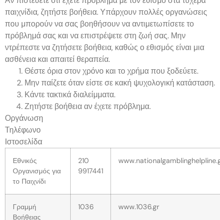
Αν πιστεύετε ότι έχετε πρόβλημα με τον εθισμό στα τυχερά
παιχνίδια, ζητήστε βοήθεια. Υπάρχουν πολλές οργανώσεις
που μπορούν να σας βοηθήσουν να αντιμετωπίσετε το
πρόβλημά σας και να επιστρέψετε στη ζωή σας. Μην
ντρέπεστε να ζητήσετε βοήθεια, καθώς ο εθισμός είναι μια
ασθένεια και απαιτεί θεραπεία.
Θέστε όρια στον χρόνο και το χρήμα που ξοδεύετε.
Μην παίζετε όταν είστε σε κακή ψυχολογική κατάσταση.
Κάντε τακτικά διαλείμματα.
Ζητήστε βοήθεια αν έχετε πρόβλημα.
Οργάνωση
Τηλέφωνο
Ιστοσελίδα
Εθνικός
210
www.nationalgamblinghelpline.
Οργανισμός για
9917441
το Παιχνίδι
Γραμμή
1036
www.1036.gr
Βοήθειας