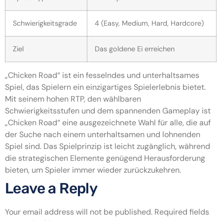
Schwierigkeitsgrade
4 (Easy, Medium, Hard, Hardcore)
Ziel
Das goldene Ei erreichen
„Chicken Road“ ist ein fesselndes und unterhaltsames
Spiel, das Spielern ein einzigartiges Spielerlebnis bietet.
Mit seinem hohen RTP, den wählbaren
Schwierigkeitsstufen und dem spannenden Gameplay ist
„Chicken Road“ eine ausgezeichnete Wahl für alle, die auf
der Suche nach einem unterhaltsamen und lohnenden
Spiel sind. Das Spielprinzip ist leicht zugänglich, während
die strategischen Elemente genügend Herausforderung
bieten, um Spieler immer wieder zurückzukehren.
Leave a Reply
Your email address will not be published.
Required fields