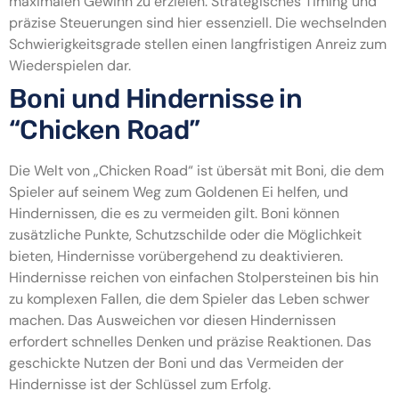
maximalen Gewinn zu erzielen. Strategisches Timing und
präzise Steuerungen sind hier essenziell. Die wechselnden
Schwierigkeitsgrade stellen einen langfristigen Anreiz zum
Wiederspielen dar.
Boni und Hindernisse in
“Chicken Road”
Die Welt von „Chicken Road“ ist übersät mit Boni, die dem
Spieler auf seinem Weg zum Goldenen Ei helfen, und
Hindernissen, die es zu vermeiden gilt. Boni können
zusätzliche Punkte, Schutzschilde oder die Möglichkeit
bieten, Hindernisse vorübergehend zu deaktivieren.
Hindernisse reichen von einfachen Stolpersteinen bis hin
zu komplexen Fallen, die dem Spieler das Leben schwer
machen. Das Ausweichen vor diesen Hindernissen
erfordert schnelles Denken und präzise Reaktionen. Das
geschickte Nutzen der Boni und das Vermeiden der
Hindernisse ist der Schlüssel zum Erfolg.