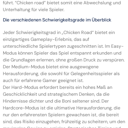
führt. “Chicken road” bietet somit eine Abwechslung und
Unterhaltung für viele Spieler.
Die verschiedenen Schwierigkeitsgrade im Überblick
Jeder Schwierigkeitsgrad in „Chicken Road“ bietet ein
einzigartiges Gameplay-Erlebnis, das auf
unterschiedliche Spielertypen zugeschnitten ist. Im Easy-
Modus können Spieler das Spiel entspannt erkunden und
die Grundlagen erlernen, ohne großen Druck zu verspüren.
Der Medium-Modus bietet eine ausgewogene
Herausforderung, die sowohl für Gelegenheitsspieler als
auch für erfahrene Gamer geeignet ist.
Der Hard-Modus erfordert bereits ein hohes Maß an
Geschicklichkeit und strategischem Denken, da die
Hindernisse dichter und die Boni seltener sind. Der
Hardcore-Modus ist die ultimative Herausforderung, die
nur den erfahrensten Spielern gewachsen ist, die bereit
sind, das Risiko einzugehen, frühzeitig zu scheitern, um den