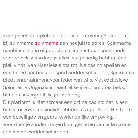
Sport & Exclusieve Spellen voor
Maximaal Plezier.
Zoek je een complete online casino-ervaring? Dan ben je
bij spinmama
spinmama
aan het juiste adres! Spinmama
combineert een uitgebreid casino met een spannende
sportsbook, waardoor je alles wat je nodig hebt op één
plek vindt. Van klassieke slots tot live casino spellen en
een breed aanbod aan sportweddenschappen, Spinmama
biedt entertainment voor ieder wat wils. Met exclusieve
Spinmama Originals en aantrekkelijke promoties belooft
het een onvergetelijke gokervaring.
Dit platform is niet zomaar een online casino; het is een
hub voor zowel casinoliefhebbers als sportfans. Het biedt
een beveiligde en gebruiksvriendelijke omgeving,
waardoor je zonder zorgen kunt genieten van je favoriete
spellen en weddenschappen.