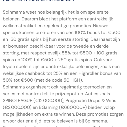
Spinmama weet hoe belangrijk het is om spelers te
belonen. Daarom biedt het platform een aantrekkelijk
welkomstpakket en regelmatige promoties. Nieuwe
spelers kunnen profiteren van een 100% bonus tot €500
en 150 gratis spins bij hun eerste storting. Daarnaast zijn
er bonussen beschikbaar voor de tweede en derde
storting, met respectievelijk 55% tot €500 + 100 gratis
spins en 100% tot €500 + 250 gratis spins. Ook voor
loyale spelers zijn er aantrekkelijke beloningen, zoals een
wekelijkse cashback tot 25% en een Highroller bonus van
50% tot €500 (met de code 50HIGH).
Spinmama organiseert ook regelmatig toernooien en
series met aantrekkelijke prijzenpotten. Acties zoals
SPINOLEAGUE (€12.000.000), Pragmatic Drops & Wins
(€2.000.000) en BGaming (€660.000+) bieden volop
mogelijkheden om extra te winnen. Deze promoties zorgen
ervoor dat er altijd iets te beleven is bij Spinmama.