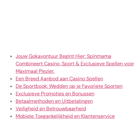
Jouw Gokavontuur Begint
Hier Spinmama Combineert
Casino, Sport & Exclusieve
Spellen voor Maximaal Pl
Jouw Gokavontuur Begint Hier: Spinmama
Combineert Casino, Sport & Exclusieve Spellen voor
Maximaal Plezier.
Een Breed Aanbod aan Casino Spellen
De Sportbook: Wedden op je Favoriete Sporten
Exclusieve Promoties en Bonussen
Betaalmethoden en Uitbetalingen
Veiligheid en Betrouwbaarheid
Mobiele Toegankelijkheid en Klantenservice
Jouw Gokavontuur Begint Hier:
Spinmama Combineert Casino,