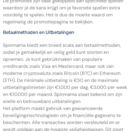
De promoties zijn vaak gekoppeld aan specifieke spellen
waardoor je de kans krijgt om je favoriete spellen extra
voordelig te spelen. Het is dus de moeite waard om
regelmatig de promotiepagina te bekijken.
Betaalmethoden en Uitbetalingen
Spinmama biedt een breed scala aan betaalmethoden,
zodat je gemakkelijk en veilig geld kunt storten en
opnemen. Je kunt gebruikmaken van populaire
creditcards zoals Visa en Mastercard, maar ook van
moderne cryptovaluta zoals Bitcoin (BTC) en Ethereum
(ETH). De minimale uitbetaling is €50 en de maximale
uitbetalingslimieten zijn €1.000 per dag, €3.000 per week
en €10.000 per maand. Spinmama staat bekend om zijn
snelle en betrouwbare uitbetalingen.
Het platform maakt gebruik van geavanceerde
beveiligingstechnologieën om je financiële gegevens te
beschermen. Alle transacties worden versleuteld en er
wordt voldaan aan de hoogste veiligheidseisen. Dit zorgt