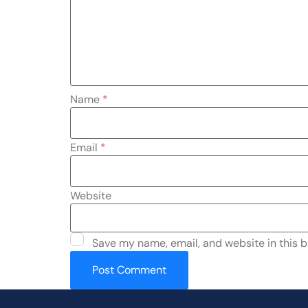
Name
*
Email
*
Website
Save my name, email, and website in this b