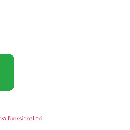
 Mostbet AZ ca
da Mostbet AZ c
və funksionalləri