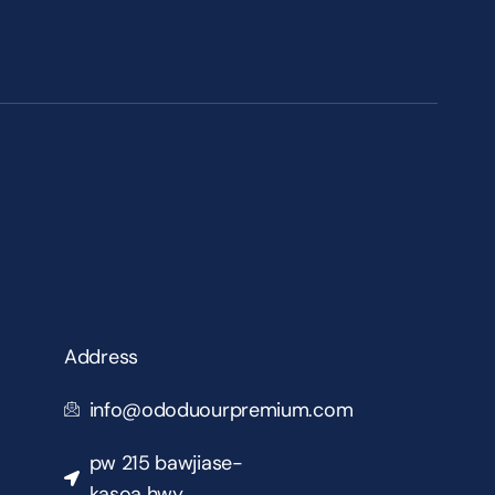
Address
info@ododuourpremium.com
pw 215 bawjiase-
kasoa hwy