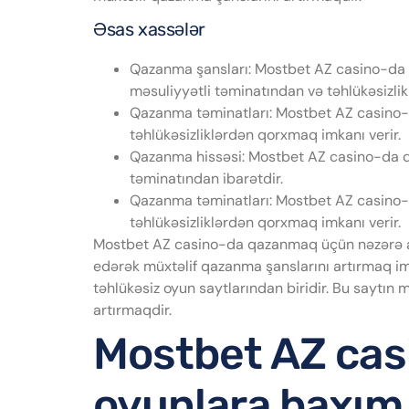
Əsas xassələr
Qazanma şansları: Mostbet AZ casino-da 
məsuliyyətli təminatından və təhlükəsizlik
Qazanma təminatları: Mostbet AZ casino-d
təhlükəsizliklərdən qorxmaq imkanı verir.
Qazanma hissəsi: Mostbet AZ casino-da q
təminatından ibarətdir.
Qazanma təminatları: Mostbet AZ casino-d
təhlükəsizliklərdən qorxmaq imkanı verir.
Mostbet AZ casino-da qazanmaq üçün nəzərə al
edərək müxtəlif qazanma şanslarını artırmaq im
təhlükəsiz oyun saytlarından biridir. Bu saytı
artırmaqdir.
Mostbet AZ cas
oyunlara baxım