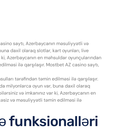
sino saytı, Azerbaycanın məsuliyyətli və
a daxil olaraq slotlar, kart oyunları, live
r ki, Azerbaycanın en məhsuldar oyunçularından
ilməsi ilə qarşılaşır. Mostbet AZ casino saytı,
arı tərəfindən təmin edilməsi ilə qarşılaşır.
a milyonlarca oyun var, buna daxil olaraq
ilərsiniz və imkanınız var ki, Azerbaycanın en
siz və məsuliyyətli təmin edilməsi ilə
 funksionalləri