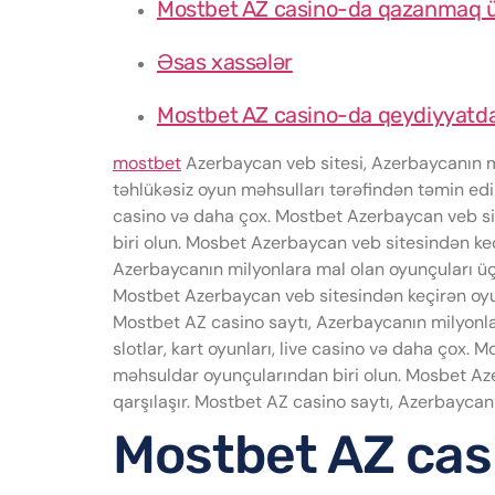
Mostbet AZ casino-da qazanmaq üç
Əsas xassələr
Mostbet AZ casino-da qeydiyyatd
mostbet
Azerbaycan veb sitesi, Azerbaycanın m
təhlükəsiz oyun məhsulları tərəfindən təmin edil
casino və daha çox. Mostbet Azerbaycan veb sit
biri olun. Mosbet Azerbaycan veb sitesindən keçi
Azerbaycanın milyonlara mal olan oyunçuları ü
Mostbet Azerbaycan veb sitesindən keçirən oyun
Mostbet AZ casino saytı, Azerbaycanın milyonl
slotlar, kart oyunları, live casino və daha çox.
məhsuldar oyunçularından biri olun. Mosbet Aze
qarşılaşır. Mostbet AZ casino saytı, Azerbayca
Mostbet AZ casi