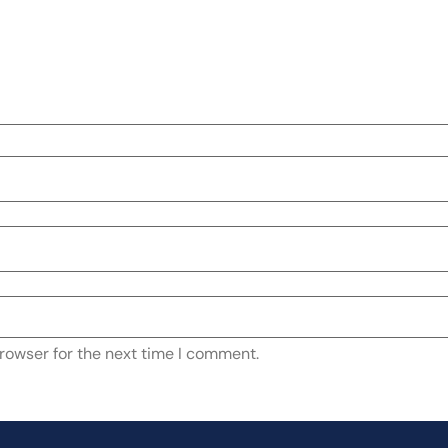
rowser for the next time I comment.