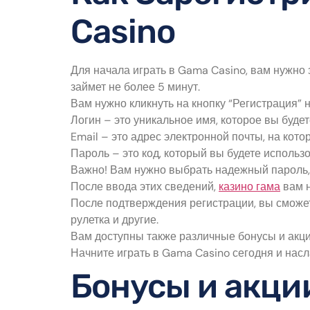
Casino
Для начала играть в Gama Casino, вам нужно
займет не более 5 минут.
Вам нужно кликнуть на кнопку “Регистрация” 
Логин – это уникальное имя, которое вы будет
Email – это адрес электронной почты, на кот
Пароль – это код, который вы будете использо
Важно! Вам нужно выбрать надежный пароль, 
После ввода этих сведений,
казино гама
вам н
После подтверждения регистрации, вы сможете
рулетка и другие.
Вам доступны также различные бонусы и акци
Начните играть в Gama Casino сегодня и насл
Бонусы и акции