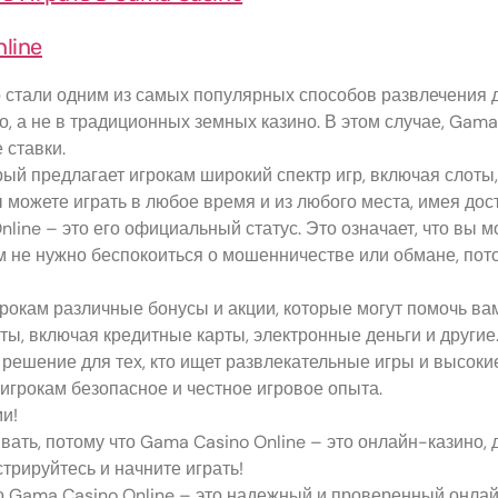
line
 стали одним из самых популярных способов развлечения дл
, а не в традиционных земных казино. В этом случае, Gama
 ставки.
й предлагает игрокам широкий спектр игр, включая слоты, 
ы можете играть в любое время и из любого места, имея дост
ine – это его официальный статус. Это означает, что вы 
Вам не нужно беспокоиться о мошенничестве или обмане, пот
грокам различные бонусы и акции, которые могут помочь ва
ы, включая кредитные карты, электронные деньги и другие
 решение для тех, кто ищет развлекательные игры и высоки
игрокам безопасное и честное игровое опыта.
и!
вать, потому что Gama Casino Online – это онлайн-казино, 
трируйтесь и начните играть!
то Gama Casino Online – это надежный и проверенный онлай