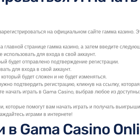
 зарегистрироваться на официальном сайте гамма казино. Э
на главной странице гамма казино, а затем введите следую
е использовать для входа в свой аккаунт.
орый будет отправлено подтверждение регистрации.
вать для входа в свой аккаунт.
который будет сложен и не будет изменяться.
ужно подтвердить регистрацию, кликнув на ссылку, которая
 начать играть в Gama Casino, выбрав любое из доступных 
и, которые помогут вам начать играть и получать выигрыши
аждайтесь играми в интернете!
 в Gama Casino Onl