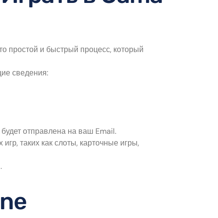
то простой и быстрый процесс, который
щие сведения:
 будет отправлена на ваш Email.
игр, таких как слоты, карточные игры,
.
ine