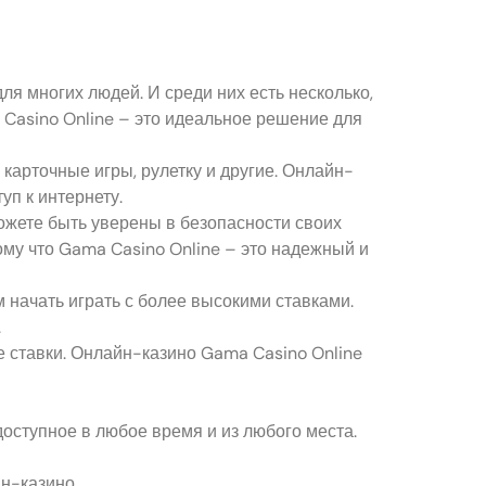
я многих людей. И среди них есть несколько,
 Casino Online – это идеальное решение для
карточные игры, рулетку и другие. Онлайн-
уп к интернету.
можете быть уверены в безопасности своих
ому что Gama Casino Online – это надежный и
м начать играть с более высокими ставками.
.
е ставки. Онлайн-казино Gama Casino Online
доступное в любое время и из любого места.
н-казино.