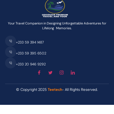
Your Travel Companion in Designing Unforgettable Adventures for
Lifelong Memories.
+233 59 394 1487
+233 59 395 6502
+233 20 946 9292
© Copyright 2025
Teetech
- All Rights Reserved.