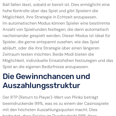
Ball fallen lässt, sobald er bereit ist. Dies ermöglicht eine
hohe Kontrolle über das Spiel und gibt Spielern die
Möglichkeit, ihre Strategie in Echtzeit anzupassen.
Im automatischen Modus können Spieler eine bestimmte
Anzahl von Spielrunden festlegen, die dann automatisch
nacheinander gespielt werden. Dieser Modus ist ideal für
Spieler, die gerne entspannt zusehen, wie das Spiel
abläuft, oder die ihre Strategie über einen längeren
Zeitraum testen möchten. Beide Modi bieten die
Möglichkeit, individuelle Einsatzhöhen festzulegen und das
Spiel an die eigenen Bedürfnisse anzupassen.
Die Gewinnchancen und
Auszahlungsstruktur
Der RTP (Return to Player)-Wert von Plinko beträgt
beeindruckende 99%, was es zu einem der Casinospiele
mit den höchsten Auszahlungsquoten macht. Dies
bedeutet, dass Spieler im Durchschnitt 99% ihres