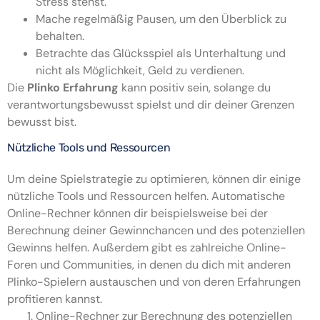
Stress stehst.
Mache regelmäßig Pausen, um den Überblick zu
behalten.
Betrachte das Glücksspiel als Unterhaltung und
nicht als Möglichkeit, Geld zu verdienen.
Die
Plinko Erfahrung
kann positiv sein, solange du
verantwortungsbewusst spielst und dir deiner Grenzen
bewusst bist.
Nützliche Tools und Ressourcen
Um deine Spielstrategie zu optimieren, können dir einige
nützliche Tools und Ressourcen helfen. Automatische
Online-Rechner können dir beispielsweise bei der
Berechnung deiner Gewinnchancen und des potenziellen
Gewinns helfen. Außerdem gibt es zahlreiche Online-
Foren und Communities, in denen du dich mit anderen
Plinko-Spielern austauschen und von deren Erfahrungen
profitieren kannst.
Online-Rechner zur Berechnung des potenziellen