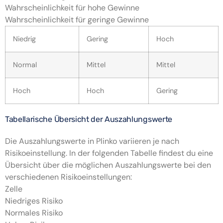
Wahrscheinlichkeit für hohe Gewinne
Wahrscheinlichkeit für geringe Gewinne
Niedrig
Gering
Hoch
Normal
Mittel
Mittel
Hoch
Hoch
Gering
Tabellarische Übersicht der Auszahlungswerte
Die Auszahlungswerte in Plinko variieren je nach
Risikoeinstellung. In der folgenden Tabelle findest du eine
Übersicht über die möglichen Auszahlungswerte bei den
verschiedenen Risikoeinstellungen:
Zelle
Niedriges Risiko
Normales Risiko