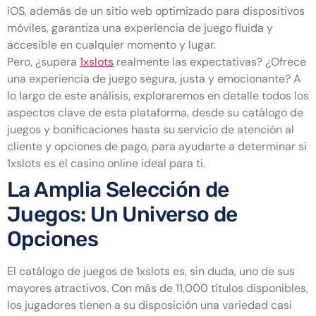
iOS, además de un sitio web optimizado para dispositivos
móviles, garantiza una experiencia de juego fluida y
accesible en cualquier momento y lugar.
Pero, ¿supera
1xslots
realmente las expectativas? ¿Ofrece
una experiencia de juego segura, justa y emocionante? A
lo largo de este análisis, exploraremos en detalle todos los
aspectos clave de esta plataforma, desde su catálogo de
juegos y bonificaciones hasta su servicio de atención al
cliente y opciones de pago, para ayudarte a determinar si
1xslots es el casino online ideal para ti.
La Amplia Selección de
Juegos: Un Universo de
Opciones
El catálogo de juegos de 1xslots es, sin duda, uno de sus
mayores atractivos. Con más de 11,000 títulos disponibles,
los jugadores tienen a su disposición una variedad casi