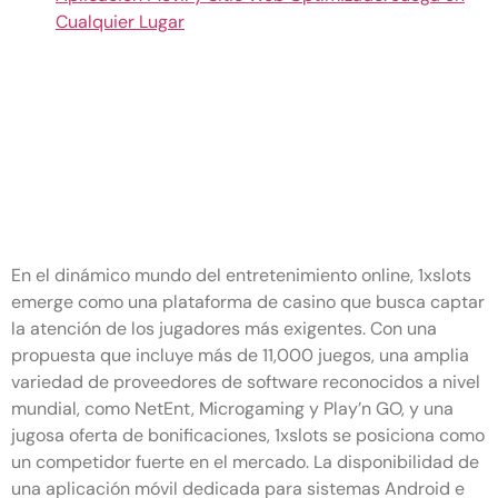
Cualquier Lugar
Empieza la Emoción: ¿Supera
1xslots las Expectativas con su
Amplia Selección de Juegos,
Atractivos Bonos y Aplicación
Móvil Dedicada?
En el dinámico mundo del entretenimiento online, 1xslots
emerge como una plataforma de casino que busca captar
la atención de los jugadores más exigentes. Con una
propuesta que incluye más de 11,000 juegos, una amplia
variedad de proveedores de software reconocidos a nivel
mundial, como NetEnt, Microgaming y Play’n GO, y una
jugosa oferta de bonificaciones, 1xslots se posiciona como
un competidor fuerte en el mercado. La disponibilidad de
una aplicación móvil dedicada para sistemas Android e