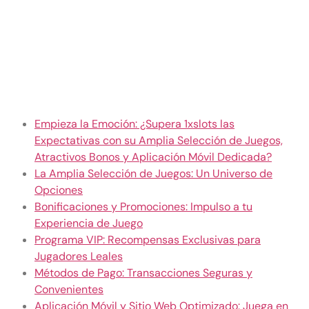
Empieza la Emoción ¿Supera
1xslots las Expectativas con
su Amplia Selección de
Juegos, Atractivos Bo
Empieza la Emoción: ¿Supera 1xslots las
Expectativas con su Amplia Selección de Juegos,
Atractivos Bonos y Aplicación Móvil Dedicada?
La Amplia Selección de Juegos: Un Universo de
Opciones
Bonificaciones y Promociones: Impulso a tu
Experiencia de Juego
Programa VIP: Recompensas Exclusivas para
Jugadores Leales
Métodos de Pago: Transacciones Seguras y
Convenientes
Aplicación Móvil y Sitio Web Optimizado: Juega en