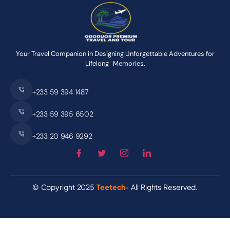
Your Travel Companion in Designing Unforgettable Adventures for
Lifelong Memories.
+233 59 394 1487
+233 59 395 6502
+233 20 946 9292
© Copyright 2025
Teetech
- All Rights Reserved.