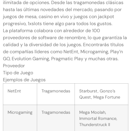
ilimitada de opciones. Desde las tragamonedas clásicas
hasta las últimas novedades del mercado, pasando por
juegos de mesa, casino en vivo y juegos con jackpot
progresivo, 1xslots tiene algo para todos los gustos.
La plataforma colabora con alrededor de 100
proveedores de software de renombre, lo que garantiza la
calidad y la diversidad de los juegos. Encontrarás títulos
de compañías líderes como NetEnt, Microgaming, Play’n
GO, Evolution Gaming, Pragmatic Play y muchas otras.
Proveedor
Tipo de Juego
Ejemplos de Juegos
NetEnt
Tragamonedas
Starburst, Gonzo’s
Quest, Mega Fortune
Microgaming
Tragamonedas
Mega Moolah,
Immortal Romance,
Thunderstruck II