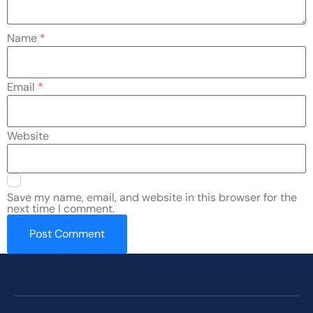
Name
*
Email
*
Website
Save my name, email, and website in this browser for the
next time I comment.