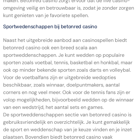
maken. Betonred casino zorgt ervoor dat de live casino-
omgeving veilig en betrouwbaar is, zodat je zonder zorgen
kunt genieten van je favoriete spellen.
Sportwedenschappen bij betonred casino
Naast het uitgebreide aanbod aan casinospellen biedt
betonred casino ook een breed scala aan
sportweddenschappen. Je kunt wedden op populaire
sporten zoals voetbal, tennis, basketbal en honkbal, maar
ook op minder bekende sporten zoals darts en volleybal.
Voor de voetbalfans zijn er uitgebreide wedopties
beschikbaar, zoals winnaar, doelpuntmakers, aantal
corners en nog veel meer. Ook voor de tennis fans zijn er
volop mogelijkheden, bijvoorbeeld wedden op de winnaar
van een wedstrijd, het aantal sets en games.
De sportweddenschappen sectie van betonred casino is
gebruiksvriendelijk en overzichtelijk. Je kunt gemakkelijk
de sport en weddenschap van je keuze vinden en je inzet
plaatsen. Bovendien biedt betonred casino vaak