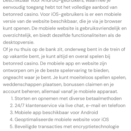
beschikbaar voor Android-gebruikers, waarmee je
eenvoudig toegang hebt tot het volledige aanbod van
betonred casino. Voor iOS-gebruikers is er een mobiele
versie van de website beschikbaar, die je via je browser
kunt openen. De mobiele website is gebruiksvriendelijk en
overzichtelijk, en biedt dezelfde functionaliteiten als de
desktopversie.
Of je nu thuis op de bank zit, onderweg bent in de trein of
op vakantie bent, je kunt altijd en overal spelen bij
betonred casino. De mobiele app en website zijn
ontworpen om je de beste spelervaring te bieden,
ongeacht waar je bent. Je kunt moeiteloos spellen spelen,
weddenschappen plaatsen, bonussen claimen en je
account beheren, allemaal vanaf je mobiele apparaat.
Storten en opnemen met diverse betaalmethoden
24/7 klantenservice via live chat, e-mail en telefoon
Mobiele app beschikbaar voor Android
Geoptimaliseerde mobiele website voor iOS
Beveiligde transacties met encryptietechnologie