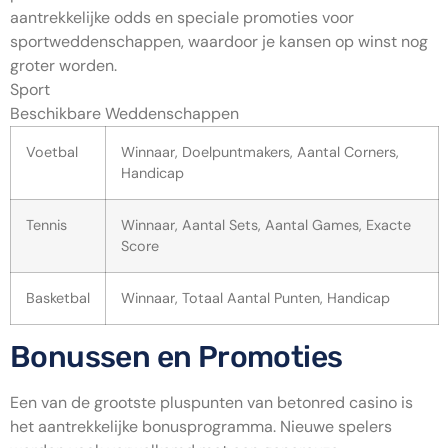
aantrekkelijke odds en speciale promoties voor
sportweddenschappen, waardoor je kansen op winst nog
groter worden.
Sport
Beschikbare Weddenschappen
Voetbal
Winnaar, Doelpuntmakers, Aantal Corners,
Handicap
Tennis
Winnaar, Aantal Sets, Aantal Games, Exacte
Score
Basketbal
Winnaar, Totaal Aantal Punten, Handicap
Bonussen en Promoties
Een van de grootste pluspunten van betonred casino is
het aantrekkelijke bonusprogramma. Nieuwe spelers