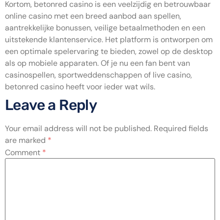
Kortom, betonred casino is een veelzijdig en betrouwbaar
online casino met een breed aanbod aan spellen,
aantrekkelijke bonussen, veilige betaalmethoden en een
uitstekende klantenservice. Het platform is ontworpen om
een optimale spelervaring te bieden, zowel op de desktop
als op mobiele apparaten. Of je nu een fan bent van
casinospellen, sportweddenschappen of live casino,
betonred casino heeft voor ieder wat wils.
Leave a Reply
Your email address will not be published.
Required fields
are marked
*
Comment
*