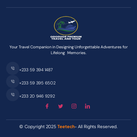
Your Travel Companion in Designing Unforgettable Adventures for
Lifelong Memories.
+233 59 394 1487
+233 59 395 6502
+233 20 946 9292
© Copyright 2025
Teetech
- All Rights Reserved.