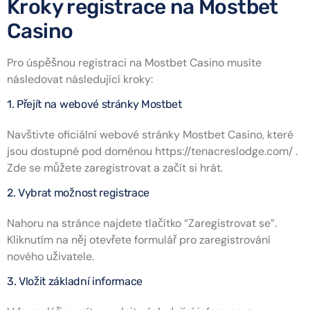
Kroky registrace na Mostbet
Casino
Pro úspěšnou registraci na Mostbet Casino musíte
následovat následující kroky:
1. Přejít na webové stránky Mostbet
Navštivte oficiální webové stránky Mostbet Casino, které
jsou dostupné pod doménou https://tenacreslodge.com/ .
Zde se můžete zaregistrovat a začít si hrát.
2. Vybrat možnost registrace
Nahoru na stránce najdete tlačítko “Zaregistrovat se”.
Kliknutím na něj otevřete formulář pro zaregistrování
nového uživatele.
3. Vložit základní informace