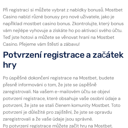
Při registraci si můžete vybrat z nabídky bonusů. Mostbet
Casino nabízí různé bonusy pro nové uživatele, jako je
například mostbet casino bonus. Zkontrolujte, který bonus
vám nejlépe vyhovuje a získáte ho po aktivaci svého účtu.
Teď jste hotovi a můžete se věnovat hraní na Mostbet
Casino. Přejeme vám štěstí a zábavu!
Potvrzení registrace a začátek
hry
Po úspěšné dokončení registrace na Mostbet, budete
přesně informováni o tom, že jste se úspěšně
zaregistrovali. Na vašem e-mailovém účtu se objeví
potvrzení registrace, které obsahuje vaše osobní údaje a
potvrzení, že jste se stali členem komunity Mostbet. Toto
potvrzení je důležité pro zajištění, že jste se opravdu
zaregistrovali a že vaše údaje jsou správné.
Po potvrzení registrace můžete začít hru na Mostbet.