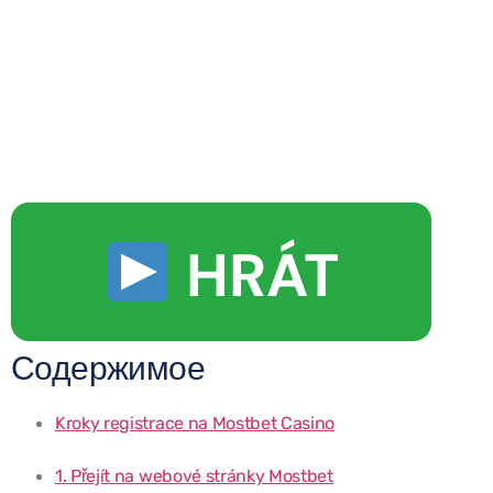
Kasino Mostbet Prvodce
registrac.1659
Kasino Mostbet – Průvodce
registrací
HRÁT
Содержимое
Kroky registrace na Mostbet Casino
1. Přejít na webové stránky Mostbet