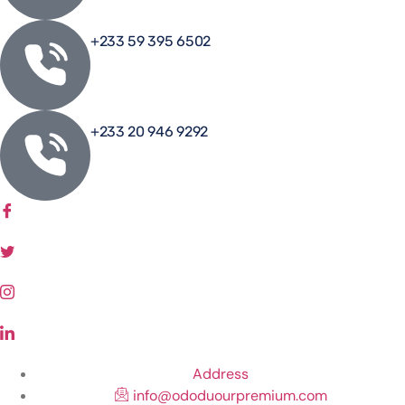
+233 59 395 6502
+233 20 946 9292
Address
info@ododuourpremium.com