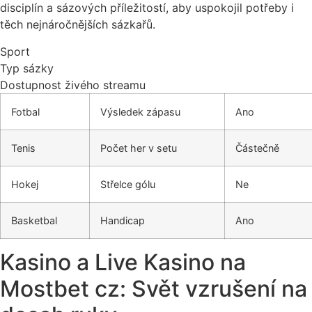
disciplín a sázových příležitostí, aby uspokojil potřeby i
těch nejnáročnějších sázkařů.
Sport
Typ sázky
Dostupnost živého streamu
Fotbal
Výsledek zápasu
Ano
Tenis
Počet her v setu
Částečně
Hokej
Střelce gólu
Ne
Basketbal
Handicap
Ano
Kasino a Live Kasino na
Mostbet cz: Svět vzrušení na