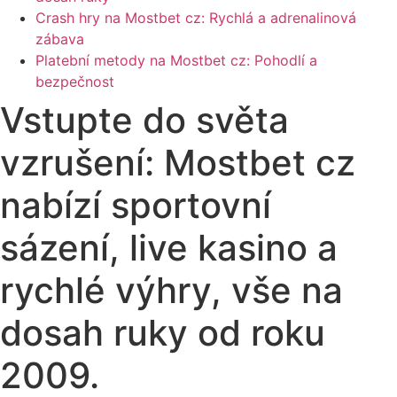
Crash hry na Mostbet cz: Rychlá a adrenalinová
zábava
Platební metody na Mostbet cz: Pohodlí a
bezpečnost
Vstupte do světa
vzrušení: Mostbet cz
nabízí sportovní
sázení, live kasino a
rychlé výhry, vše na
dosah ruky od roku
2009.