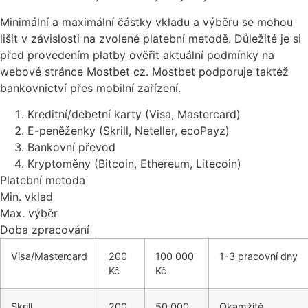
Minimální a maximální částky vkladu a výběru se mohou
lišit v závislosti na zvolené platební metodě. Důležité je si
před provedením platby ověřit aktuální podmínky na
webové stránce Mostbet cz. Mostbet podporuje taktéž
bankovnictví přes mobilní zařízení.
Kreditní/debetní karty (Visa, Mastercard)
E-peněženky (Skrill, Neteller, ecoPayz)
Bankovní převod
Kryptoměny (Bitcoin, Ethereum, Litecoin)
Platební metoda
Min. vklad
Max. výběr
Doba zpracování
Visa/Mastercard
200
100 000
1-3 pracovní dny
Kč
Kč
Skrill
200
50 000
Okamžitě