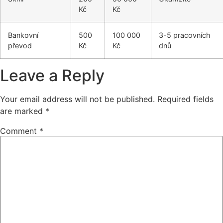
Kč
Kč
Bankovní
500
100 000
3-5 pracovních
převod
Kč
Kč
dnů
Leave a Reply
Your email address will not be published.
Required fields
are marked
*
Comment
*