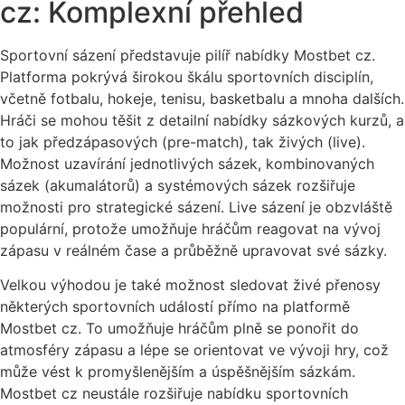
cz: Komplexní přehled
Sportovní sázení představuje pilíř nabídky Mostbet cz.
Platforma pokrývá širokou škálu sportovních disciplín,
včetně fotbalu, hokeje, tenisu, basketbalu a mnoha dalších.
Hráči se mohou těšit z detailní nabídky sázkových kurzů, a
to jak předzápasových (pre-match), tak živých (live).
Možnost uzavírání jednotlivých sázek, kombinovaných
sázek (akumalátorů) a systémových sázek rozšiřuje
možnosti pro strategické sázení. Live sázení je obzvláště
populární, protože umožňuje hráčům reagovat na vývoj
zápasu v reálném čase a průběžně upravovat své sázky.
Velkou výhodou je také možnost sledovat živé přenosy
některých sportovních událostí přímo na platformě
Mostbet cz. To umožňuje hráčům plně se ponořit do
atmosféry zápasu a lépe se orientovat ve vývoji hry, což
může vést k promyšlenějším a úspěšnějším sázkám.
Mostbet cz neustále rozšiřuje nabídku sportovních