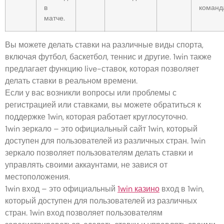
в
команд
матче.
Вы можете делать ставки на различные виды спорта,
включая футбол, баскетбол, теннис и другие. 1win также
предлагает функцию live-ставок, которая позволяет
делать ставки в реальном времени.
Если у вас возникли вопросы или проблемы с
регистрацией или ставками, вы можете обратиться к
поддержке 1win, которая работает круглосуточно.
1win зеркало – это официальный сайт 1win, который
доступен для пользователей из различных стран. 1win
зеркало позволяет пользователям делать ставки и
управлять своими аккаунтами, не завися от
местоположения.
1win вход – это официальный
1win казино
вход в 1win,
который доступен для пользователей из различных
стран. 1win вход позволяет пользователям