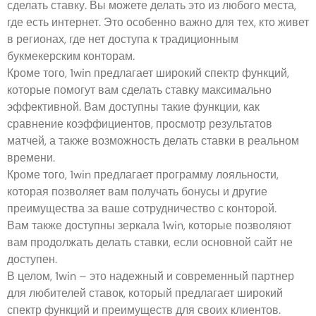
сделать ставку. Вы можете делать это из любого места,
где есть интернет. Это особенно важно для тех, кто живет
в регионах, где нет доступа к традиционным
букмекерским конторам.
Кроме того, 1win предлагает широкий спектр функций,
которые помогут вам сделать ставку максимально
эффективной. Вам доступны такие функции, как
сравнение коэффициентов, просмотр результатов
матчей, а также возможность делать ставки в реальном
времени.
Кроме того, 1win предлагает программу лояльности,
которая позволяет вам получать бонусы и другие
преимущества за ваше сотрудничество с конторой.
Вам также доступны зеркала 1win, которые позволяют
вам продолжать делать ставки, если основной сайт не
доступен.
В целом, 1win – это надежный и современный партнер
для любителей ставок, который предлагает широкий
спектр функций и преимуществ для своих клиентов.