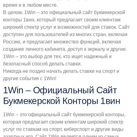
время и в любом месте.
В целом, 1Win – это официальный сайт букмекерской
конторы 1вин, который предлагает своим клиентам
широкий спектр услуг и возможностей для ставок. Сайт
доступен для пользователей из многих стран, включая
Россию, и предлагает множество функций, включая
создание личного кабинета, доступ к зеркалу и другие.
1Win – это выбор для тех, кто ищет надежный и
безопасный способ делать ставки.
Никогда не поздно начать делать ставки на спорт и
другие события с 1Win!
1Win – Официальный Сайт
Букмекерской Конторы 1вин
1Win – это официальный сайт букмекерской конторы,
которая предлагает своим клиентам широкий спектр
услуг по ставкам на спорт, киберспорт и другие виды
азартных игр. Сайт 1Win является одним из самых