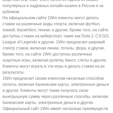
популярных и надежных онлайн-казино в России и за
рубежом.
На официальном сайте 1Win клиенты могут делать
ставки на различные виды спорта, включая футбол,
хоккей, баскетбол, теннис и другие. Кроме того, на сайте
доступны ставки на киберспорт, такие как Dota 2, CS:GO,
League of Legends и другие. 1Win предлагает широкий
спектр ставок, включая линии, тоталы, фора, и другие.
Кроме того, на сайте 1Win доступны различные
азартные игры, включая рулетку, бинго, слоты и другие.
Клиенты могут играть в эти игры и делать ставки на их
результаты.
1Win предлагает своим клиентам несколько способов
оплаты, включая банковские карты, электронные деньги
и другие. Клиенты могут также получать свою
выигрышную сумму через различные способы, включая
банковские карты, электронные деньги и другие.
Официальный сайт 1Win имеет несколько преимуществ