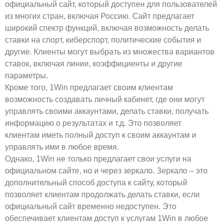
официальный сайт, который доступен для пользователей
из многих стран, включая Россию. Сайт предлагает
широкий спектр функций, включая возможность делать
ставки на спорт, киберспорт, политические события и
другие. Клиенты могут выбрать из множества вариантов
ставок, включая линии, коэффициенты и другие
параметры.
Кроме того, 1Win предлагает своим клиентам
возможность создавать личный кабинет, где они могут
управлять своими аккаунтами, делать ставки, получать
информацию о результатах и т.д. Это позволяет
клиентам иметь полный доступ к своим аккаунтам и
управлять ими в любое время.
Однако, 1Win не только предлагает свои услуги на
официальном сайте, но и через зеркало. Зеркало – это
дополнительный способ доступа к сайту, который
позволяет клиентам продолжать делать ставки, если
официальный сайт временно недоступен. Это
обеспечивает клиентам доступ к услугам 1Win в любое