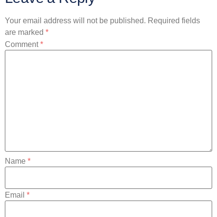
Your email address will not be published.
Required fields
are marked
*
Comment
*
Name
*
Email
*