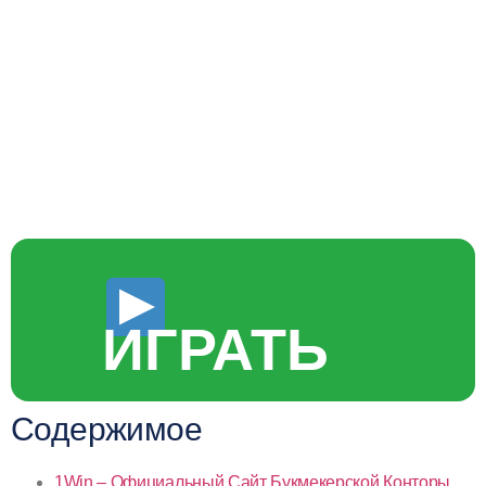
1Win официальный сайт
букмекерской конторы
1вин.10122
1Win — официальный сайт
букмекерской конторы 1вин
ИГРАТЬ
Содержимое
1Win – Официальный Сайт Букмекерской Конторы