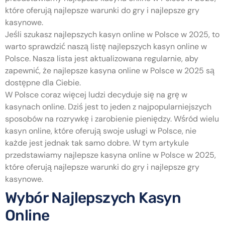
które oferują najlepsze warunki do gry i najlepsze gry
kasynowe.
Jeśli szukasz najlepszych kasyn online w Polsce w 2025, to
warto sprawdzić naszą listę najlepszych kasyn online w
Polsce. Nasza lista jest aktualizowana regularnie, aby
zapewnić, że najlepsze kasyna online w Polsce w 2025 są
dostępne dla Ciebie.
W Polsce coraz więcej ludzi decyduje się na grę w
kasynach online. Dziś jest to jeden z najpopularniejszych
sposobów na rozrywkę i zarobienie pieniędzy. Wśród wielu
kasyn online, które oferują swoje usługi w Polsce, nie
każde jest jednak tak samo dobre. W tym artykule
przedstawiamy najlepsze kasyna online w Polsce w 2025,
które oferują najlepsze warunki do gry i najlepsze gry
kasynowe.
Wybór Najlepszych Kasyn
Online