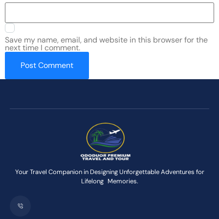
Save my name, email, and website in this browser for the
next time I comment.
Your Travel Companion in Designing Unforgettable Adventures for
Lifelong Memories.