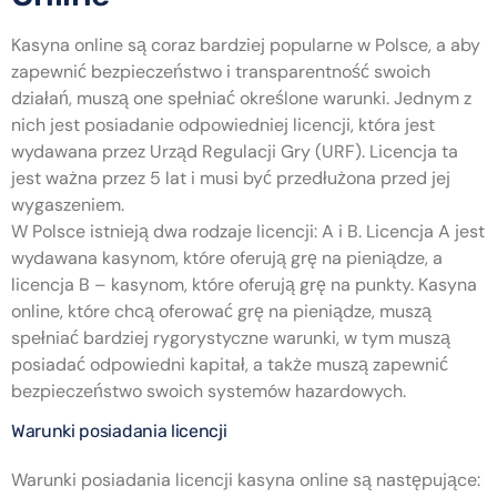
Kasyna online są coraz bardziej popularne w Polsce, a aby
zapewnić bezpieczeństwo i transparentność swoich
działań, muszą one spełniać określone warunki. Jednym z
nich jest posiadanie odpowiedniej licencji, która jest
wydawana przez Urząd Regulacji Gry (URF). Licencja ta
jest ważna przez 5 lat i musi być przedłużona przed jej
wygaszeniem.
W Polsce istnieją dwa rodzaje licencji: A i B. Licencja A jest
wydawana kasynom, które oferują grę na pieniądze, a
licencja B – kasynom, które oferują grę na punkty. Kasyna
online, które chcą oferować grę na pieniądze, muszą
spełniać bardziej rygorystyczne warunki, w tym muszą
posiadać odpowiedni kapitał, a także muszą zapewnić
bezpieczeństwo swoich systemów hazardowych.
Warunki posiadania licencji
Warunki posiadania licencji kasyna online są następujące: