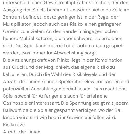
unterschiedlichen Gewinnmultiplikator versehen, der den
Ausgang des Spiels bestimmt. Je weiter sich eine Zelle im
Zentrum befindet, desto geringer ist in der Regel der
Multiplikator, jedoch auch das Risiko, einen geringeren
Gewinn zu erzielen. An den Rändern hingegen locken
höhere Multiplikatoren, die aber schwerer zu erreichen
sind. Das Spiel kann manuell oder automatisch gespielt
werden, was immer für Abwechslung sorgt.
Die Anziehungskraft von Plinko liegt in der Kombination
aus Glück und der Möglichkeit, das eigene Risiko zu
kalkulieren. Durch die Wahl des Risikolevels und der
Anzahl der Linien können Spieler ihre Gewinnchancen und
potenziellen Auszahlungen beeinflussen. Dies macht das
Spiel sowohl für Anfänger als auch für erfahrene
Casinospieler interessant. Die Spannung steigt mit jedem
Ballwurf, da die Spieler gespannt verfolgen, wo der Ball
landen wird und wie hoch ihr Gewinn ausfallen wird.
Risikolevel
Anzahl der Linien