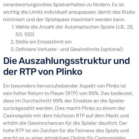
verantwortungsvolles Spielverhalten zu fördern. Es ist
wichtig die Limits individuell anzupassen, damit das Risiko
minimiert und der Spielspass maximiert werden kann.
Wähle die Anzahl der Automatischen Spiele (z.B., 25,
50, 100)
Stelle ein Einsatzlimit ein
Definiere Verluste- und Gewinnlimits (optional)
Die Auszahlungsstruktur und
der RTP von Plinko
Ein besonders hervorzuhebender Aspekt von Plinko ist
sein hoher Return to Player (RTP) von 99%. Das bedeutet,
dass im Durchschnitt 99% der Einsätze an die Spieler
zurückgezahlt werden. Dies macht Plinko zu einem der
Casinospiele mit dem höchsten RTP auf dem Markt und
erhöht die Gewinnchancen für die Spieler deutlich. Der
hohe RTP ist ein Zeichen für die Fairness des Spiels und
macht es zu einer attraktiven Option für Casinospieler.