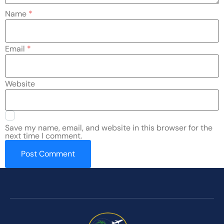
Name
*
Email
*
Website
Save my name, email, and website in this browser for the
next time I comment.