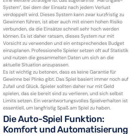
Eine weitere Strategie ist das sogenannte “Martingale-
System”, bei dem der Einsatz nach jedem Verlust
verdoppelt wird. Dieses System kann zwar kurzfristig zu
Gewinnen führen, ist aber auch mit einem hohen Risiko
verbunden, da die Einsätze schnell sehr hoch werden
können. Es ist daher ratsam, dieses System nur mit
Vorsicht zu verwenden und ein entsprechendes Budget
einzuplanen. Professionelle Spieler setzen oft auf Statistik
und nutzen die gesammelten Daten um sich an die
aktuelle Situation anzupassen.
Es ist wichtig zu betonen, dass es keine Garantie für
Gewinne bei Plinko gibt. Das Spiel basiert immer noch auf
Zufall und Glück. Spieler sollten daher nur mit Geld
spielen, das sie bereit sind zu verlieren, und sich selbst
Limits setzen. Ein verantwortungsvolles Spielverhalten ist
essentiell, um langfristig Spaß am Spiel zu haben.
Die Auto-Spiel Funktion:
Komfort und Automatisierung