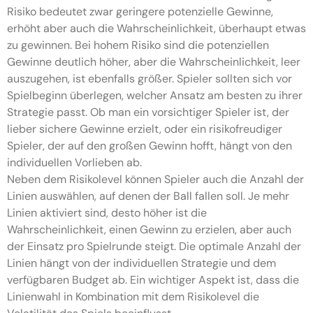
Risiko bedeutet zwar geringere potenzielle Gewinne,
erhöht aber auch die Wahrscheinlichkeit, überhaupt etwas
zu gewinnen. Bei hohem Risiko sind die potenziellen
Gewinne deutlich höher, aber die Wahrscheinlichkeit, leer
auszugehen, ist ebenfalls größer. Spieler sollten sich vor
Spielbeginn überlegen, welcher Ansatz am besten zu ihrer
Strategie passt. Ob man ein vorsichtiger Spieler ist, der
lieber sichere Gewinne erzielt, oder ein risikofreudiger
Spieler, der auf den großen Gewinn hofft, hängt von den
individuellen Vorlieben ab.
Neben dem Risikolevel können Spieler auch die Anzahl der
Linien auswählen, auf denen der Ball fallen soll. Je mehr
Linien aktiviert sind, desto höher ist die
Wahrscheinlichkeit, einen Gewinn zu erzielen, aber auch
der Einsatz pro Spielrunde steigt. Die optimale Anzahl der
Linien hängt von der individuellen Strategie und dem
verfügbaren Budget ab. Ein wichtiger Aspekt ist, dass die
Linienwahl in Kombination mit dem Risikolevel die