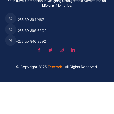
Your Travel Companion in Designing Unforgettable Adventures for
Lifelong Memories.
+233 59 394 1487
+233 59 395 6502
+233 20 946 9292
© Copyright 2025
Teetech
- All Rights Reserved.