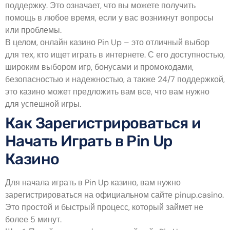
поддержку. Это означает, что вы можете получить
помощь в любое время, если у вас возникнут вопросы
или проблемы.
В целом, онлайн казино Pin Up – это отличный выбор
для тех, кто ищет играть в интернете. С его доступностью,
широким выбором игр, бонусами и промокодами,
безопасностью и надежностью, а также 24/7 поддержкой,
это казино может предложить вам все, что вам нужно
для успешной игры.
Как Зарегистрироваться и
Начать Играть в Pin Up
Казино
Для начала играть в Pin Up казино, вам нужно
зарегистрироваться на официальном сайте pinup.casino.
Это простой и быстрый процесс, который займет не
более 5 минут.