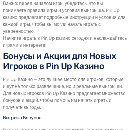
Важно: перед началом игры убедитесь, что вы
понимаете правила игры и условия выигрыша. Pin Up
казино предлагает подробные инструкции и условия для
каждой игры, чтобы вы могли начать играть с
уверенностью.
Начните играть в Pin Up казино сегодня и наслаждайтесь
играми в интернете!
Бонусы и Акции для Новых
Игроков в Pin Up Казино
Pin Up Казино – это лучшее место для игроков, которые
ищут не только развлечение, но и реальные выигрыши.
Для новых игроков Pin Up Казино предлагает множество
бонусов и акций, чтобы помочь им начать играть и
получать выгоды.
Витрина Бонусов