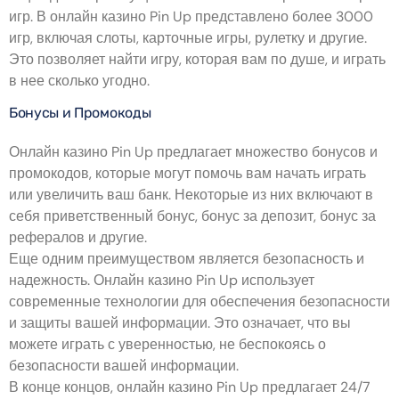
игр. В онлайн казино Pin Up представлено более 3000
игр, включая слоты, карточные игры, рулетку и другие.
Это позволяет найти игру, которая вам по душе, и играть
в нее сколько угодно.
Бонусы и Промокоды
Онлайн казино Pin Up предлагает множество бонусов и
промокодов, которые могут помочь вам начать играть
или увеличить ваш банк. Некоторые из них включают в
себя приветственный бонус, бонус за депозит, бонус за
рефералов и другие.
Еще одним преимуществом является безопасность и
надежность. Онлайн казино Pin Up использует
современные технологии для обеспечения безопасности
и защиты вашей информации. Это означает, что вы
можете играть с уверенностью, не беспокоясь о
безопасности вашей информации.
В конце концов, онлайн казино Pin Up предлагает 24/7