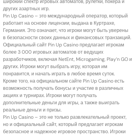
широкий спектр игровых автоматов, рулетки, покера и
других азартных игр.
Pin Up Casino – это международный оператор, который
работает на основе лицензии, выдана в Куртрахе,
Германия. Это означает, что игроки могут быть уверены
в безопасности своих данных и финансовых транзакций.
Официальный сайт Pin Up Casino предлагает игрокам
более 3 000 игровых автоматов от ведущих
разработчиков, включая NetEnt, Microgaming, Play’n GO и
других. Игроки могут выбрать игру, которая им
понравится, и начать играть в любое время суток.
Кроме того, на официальном сайте Pin Up Casino есть
возможность получать бонусы и участие в различных
акциях и турнирах. Игроки могут получать
дополнительные деньги для игры, а также выиграть
реальные деньги и призы.
Pin Up Casino – это не только развлекательный проект,
но и официальный сайт, который предлагает игрокам
безопасное и надежное игровое пространство. Игроки