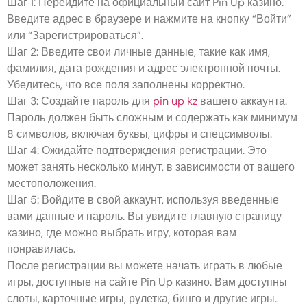
Шаг 1: Перейдите на официальный сайт Pin Up казино.
Введите адрес в браузере и нажмите на кнопку “Войти”
или “Зарегистрироваться”.
Шаг 2: Введите свои личные данные, такие как имя,
фамилия, дата рождения и адрес электронной почты.
Убедитесь, что все поля заполнены корректно.
Шаг 3: Создайте пароль для
pin up kz
вашего аккаунта.
Пароль должен быть сложным и содержать как минимум
8 символов, включая буквы, цифры и спецсимволы.
Шаг 4: Ожидайте подтверждения регистрации. Это
может занять несколько минут, в зависимости от вашего
местоположения.
Шаг 5: Войдите в свой аккаунт, используя введенные
вами данные и пароль. Вы увидите главную страницу
казино, где можно выбрать игру, которая вам
понравилась.
После регистрации вы можете начать играть в любые
игры, доступные на сайте Pin Up казино. Вам доступны
слоты, карточные игры, рулетка, бинго и другие игры.