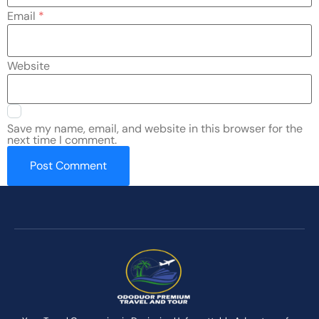
Email
*
Website
Save my name, email, and website in this browser for the
next time I comment.