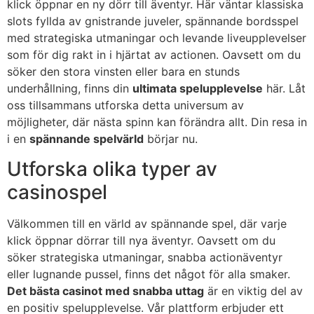
klick öppnar en ny dörr till äventyr. Här väntar klassiska
slots fyllda av gnistrande juveler, spännande bordsspel
med strategiska utmaningar och levande liveupplevelser
som för dig rakt in i hjärtat av actionen. Oavsett om du
söker den stora vinsten eller bara en stunds
underhållning, finns din
ultimata spelupplevelse
här. Låt
oss tillsammans utforska detta universum av
möjligheter, där nästa spinn kan förändra allt. Din resa in
i en
spännande spelvärld
börjar nu.
Utforska olika typer av
casinospel
Välkommen till en värld av spännande spel, där varje
klick öppnar dörrar till nya äventyr. Oavsett om du
söker strategiska utmaningar, snabba actionäventyr
eller lugnande pussel, finns det något för alla smaker.
Det bästa casinot med snabba uttag
är en viktig del av
en positiv spelupplevelse. Vår plattform erbjuder ett