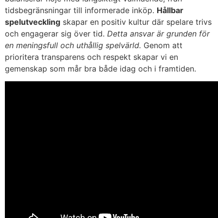
tidsbegränsningar till informerade inköp.
Hållbar
spelutveckling
skapar en positiv kultur där spelare trivs
och engagerar sig över tid.
Detta ansvar är grunden för
en meningsfull och uthållig spelvärld.
Genom att
prioritera transparens och respekt skapar vi en
gemenskap som mår bra både idag och i framtiden.