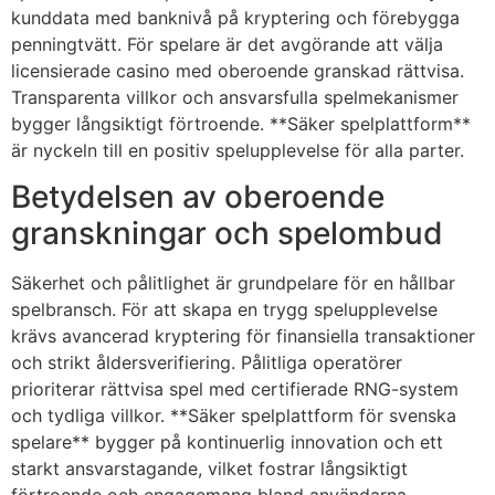
kunddata med banknivå på kryptering och förebygga
penningtvätt. För spelare är det avgörande att välja
licensierade casino med oberoende granskad rättvisa.
Transparenta villkor och ansvarsfulla spelmekanismer
bygger långsiktigt förtroende. **Säker spelplattform**
är nyckeln till en positiv spelupplevelse för alla parter.
Betydelsen av oberoende
granskningar och spelombud
Säkerhet och pålitlighet är grundpelare för en hållbar
spelbransch. För att skapa en trygg spelupplevelse
krävs avancerad kryptering för finansiella transaktioner
och strikt åldersverifiering. Pålitliga operatörer
prioriterar rättvisa spel med certifierade RNG-system
och tydliga villkor. **Säker spelplattform för svenska
spelare** bygger på kontinuerlig innovation och ett
starkt ansvarstagande, vilket fostrar långsiktigt