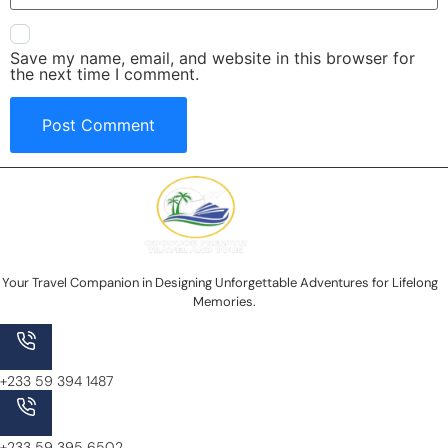
Save my name, email, and website in this browser for
the next time I comment.
Your Travel Companion in Designing Unforgettable Adventures for Lifelong
Memories.
+233 59 394 1487
+233 59 395 6502