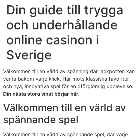
Din guide till trygga
och underhållande
online casinon i
Sverige
Välkommen till en värld av spänning där jackpotten kan
vänta bakom varje klick. Här möts klassiska favoriter
och nya, innovativa spel för en oförglömlig upplevelse.
Din nästa stora vinst börjar här.
Välkommen till en värld av
spännande spel
Välkommen till en värld av spännande spel, där varje