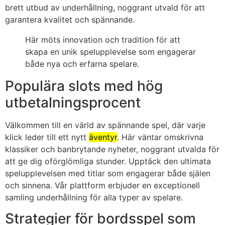
brett utbud av underhållning, noggrant utvald för att
garantera kvalitet och spännande.
Här möts innovation och tradition för att
skapa en unik spelupplevelse som engagerar
både nya och erfarna spelare.
Populära slots med hög
utbetalningsprocent
Välkommen till en värld av spännande spel, där varje
klick leder till ett nytt
äventyr
. Här väntar omskrivna
klassiker och banbrytande nyheter, noggrant utvalda för
att ge dig oförglömliga stunder. Upptäck den ultimata
spelupplevelsen med titlar som engagerar både själen
och sinnena. Vår plattform erbjuder en exceptionell
samling underhållning för alla typer av spelare.
Strategier för bordsspel som