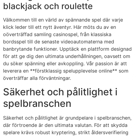
blackjack och roulette
Välkommen till en värld av spännande spel där varje
klick leder till ett nytt äventyr. Här möts du av en
oöverträffad samling casinospel, från klassiska
bordsspel till de senaste videoautomaterna med
banbrytande funktioner. Upptäck en plattform designad
för att ge dig den ultimata underhållningen, oavsett om
du söker spänning eller avkoppling. Vår passion är att
leverera en **förstklassig spelupplevelse online** som
överträffar alla förväntningar.
Säkerhet och pålitlighet i
spelbranschen
Säkerhet och pålitlighet är grundpelare i spelbranschen,
där förtroende är den ultimata valutan. För att skydda
spelare krävs robust kryptering, strikt åldersverifiering