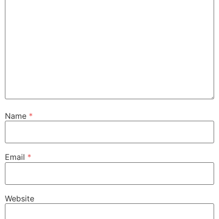
Name
*
Email
*
Website