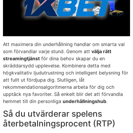
Att maximera din underhållning handlar om smarta val
som förvandlar varje stund. Genom att
välja rätt
streamingtjänst
för dina behov skapar du en
skräddarsydd upplevelse. Kombinera detta med
högkvalitativ ljudutrustning och intelligent belysning för
att fullt ut fördjupa dig. Slutligen, låt
rekommendationsalgoritmerna arbeta för dig och
upptäck nya favoriter. Så enkelt blir det att förvandla
hemmet till din personliga
underhållningshub
.
Så du utvärderar spelens
återbetalningsprocent (RTP)