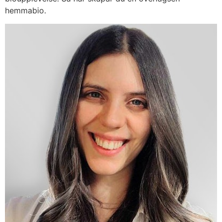
hemmabio.