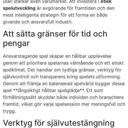
utan stärker även varumärket. Att investera i
etisk
spelutveckling
är avgörande för framtiden och den
mest intelligenta strategin för att forma en både
givande och ansvarsfull industri.
Att sätta gränser för tid och
pengar
Ansvarstagande spel skapar en hållbar upplevelse
genom att prioritera spelarnas välmående och ett etiskt
spelklimat. Det handlar om tydliga gränser, verktyg för
självkontroll och transparens kring spelets utformning.
Genom att främja en balanserad spelvärld bygger dessa
spel **långsiktigt hållbar spelglädje**. Ett sunt
förhållningssätt skyddar både individen och branschens
framtid, vilket gör varje spelsession mer meningsfull och
trygg.
Verktyg för självutestängning