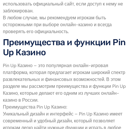
использовать официальный сайт, если доступ к нему не
заблокирован.
В любом случае, мы рекомендуем игрокам быть
осторожными при выборе онлайн-казино и всегда
проверять его официальность.
Преимущества и функции Pin
Up Казино
Pin Up Казино – это популярная онлайн-игровая
платформа, которая предлагает игрокам широкий спектр
развлекательных и финансовых возможностей. В этом
разделе мы рассмотрим преимущества и функции Pin Up
Казино, которые делают его одним из лучших онлайн-
казино в России.
Преимущества Pin Up Казино:
Уникальный дизайн и интерфейс – Pin Up Казино имеет
современный и удобный дизайн, который позволяет
игрокам легко найти нужные функции и играть в любое