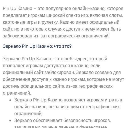
Pin Up Казино – это популярное онлайн-казино, которое
предлагает игрокам широкий спектр игр, включая слоты,
карточные игры и рулетку. Казино имеет официальный
сайт, но в некоторых случаях доступ к нему может быть
заблокирован из-за географических ограничений.
Зеркало Pin Up Казино: что это?
Зеркало Pin Up Казино – это веб-адрес, который
позволяет игрокам доступаться к казино, если
официальный сайт заблокирован. Зеркало создано для
обеспечения доступа к казино игрокам, которые не могут
достичь официального сайта из-за географических
ограничений.
Зеркало Pin Up Казино позволяет игрокам играть в
онлайн-казино, не зависящим от географических
ограничений;
Зеркало обеспечивает безопасность игроков,
защищая их личные данные и финансовые