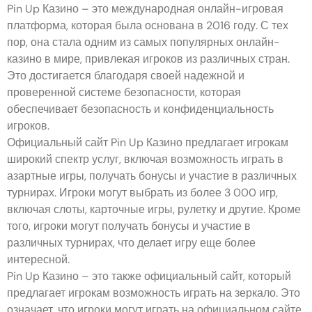
Pin Up Казино – это международная онлайн-игровая
платформа, которая была основана в 2016 году. С тех
пор, она стала одним из самых популярных онлайн-
казино в мире, привлекая игроков из различных стран.
Это достигается благодаря своей надежной и
проверенной системе безопасности, которая
обеспечивает безопасность и конфиденциальность
игроков.
Официальный сайт Pin Up Казино предлагает игрокам
широкий спектр услуг, включая возможность играть в
азартные игры, получать бонусы и участие в различных
турнирах. Игроки могут выбрать из более 3 000 игр,
включая слоты, карточные игры, рулетку и другие. Кроме
того, игроки могут получать бонусы и участие в
различных турнирах, что делает игру еще более
интересной.
Pin Up Казино – это также официальный сайт, который
предлагает игрокам возможность играть на зеркало. Это
означает, что игроки могут играть на официальном сайте,