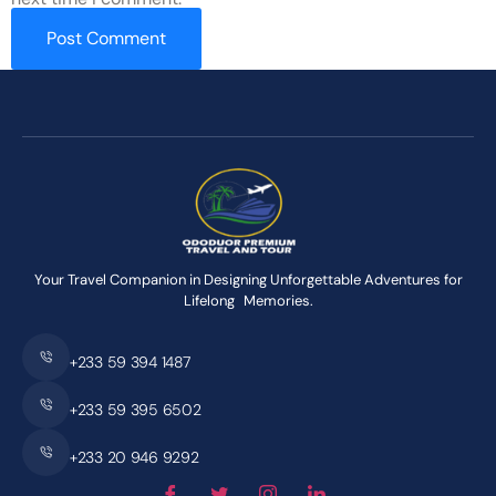
Your Travel Companion in Designing Unforgettable Adventures for
Lifelong Memories.
+233 59 394 1487
+233 59 395 6502
+233 20 946 9292