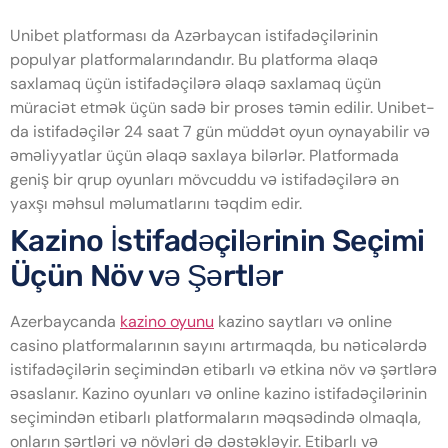
Unibet platforması da Azərbaycan istifadəçilərinin
populyar platformalarındandır. Bu platforma əlaqə
saxlamaq üçün istifadəçilərə əlaqə saxlamaq üçün
müraciət etmək üçün sadə bir proses təmin edilir. Unibet-
da istifadəçilər 24 saat 7 gün müddət oyun oynayabilir və
əməliyyatlar üçün əlaqə saxlaya bilərlər. Platformada
geniş bir qrup oyunları mövcuddu və istifadəçilərə ən
yaxşı məhsul məlumatlarını təqdim edir.
Kazino İstifadəçilərinin Seçimi
Üçün Növ və Şərtlər
Azerbaycanda
kazino oyunu
kazino saytları və online
casino platformalarının sayını artırmaqda, bu nəticələrdə
istifadəçilərin seçimindən etibarlı və etkina növ və şərtlərə
əsaslanır. Kazino oyunları və online kazino istifadəçilərinin
seçimindən etibarlı platformaların məqsədində olmaqla,
onların şərtləri və növləri də dəstəkləyir. Etibarlı və