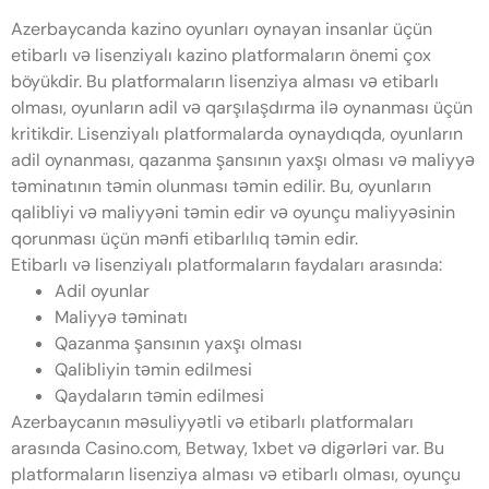
Azerbaycanda kazino oyunları oynayan insanlar üçün
etibarlı və lisenziyalı kazino platformaların önemi çox
böyükdir. Bu platformaların lisenziya alması və etibarlı
olması, oyunların adil və qarşılaşdırma ilə oynanması üçün
kritikdir. Lisenziyalı platformalarda oynaydıqda, oyunların
adil oynanması, qazanma şansının yaxşı olması və maliyyə
təminatının təmin olunması təmin edilir. Bu, oyunların
qalibliyi və maliyyəni təmin edir və oyunçu maliyyəsinin
qorunması üçün mənfi etibarlılıq təmin edir.
Etibarlı və lisenziyalı platformaların faydaları arasında:
Adil oyunlar
Maliyyə təminatı
Qazanma şansının yaxşı olması
Qalibliyin təmin edilmesi
Qaydaların təmin edilmesi
Azerbaycanın məsuliyyətli və etibarlı platformaları
arasında Casino.com, Betway, 1xbet və digərləri var. Bu
platformaların lisenziya alması və etibarlı olması, oyunçu