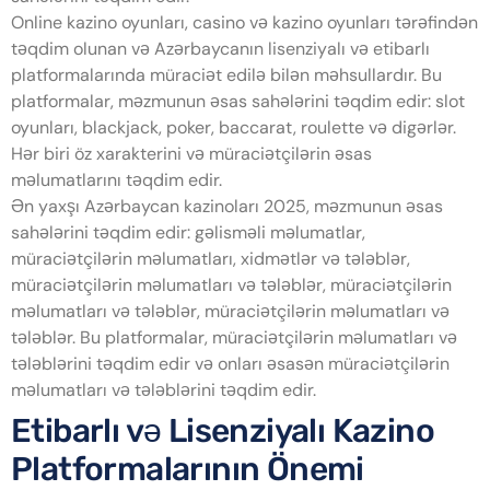
Online kazino oyunları, casino və kazino oyunları tərəfindən
təqdim olunan və Azərbaycanın lisenziyalı və etibarlı
platformalarında müraciət edilə bilən məhsullardır. Bu
platformalar, məzmunun əsas sahələrini təqdim edir: slot
oyunları, blackjack, poker, baccarat, roulette və digərlər.
Hər biri öz xarakterini və müraciətçilərin əsas
məlumatlarını təqdim edir.
Ən yaxşı Azərbaycan kazinoları 2025, məzmunun əsas
sahələrini təqdim edir: gəlisməli məlumatlar,
müraciətçilərin məlumatları, xidmətlər və tələblər,
müraciətçilərin məlumatları və tələblər, müraciətçilərin
məlumatları və tələblər, müraciətçilərin məlumatları və
tələblər. Bu platformalar, müraciətçilərin məlumatları və
tələblərini təqdim edir və onları əsasən müraciətçilərin
məlumatları və tələblərini təqdim edir.
Etibarlı və Lisenziyalı Kazino
Platformalarının Önemi