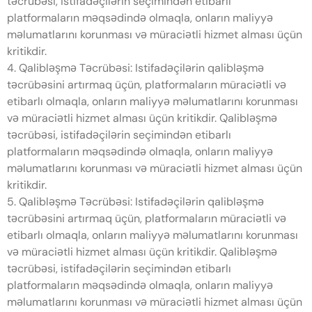
təcrübəsi, istifadəçilərin seçimindən etibarlı
platformaların məqsədində olmaqla, onların maliyyə
məlumatlarını korunması və müraciətli hizmet alması üçün
kritikdir.
4. Qalibləşmə Təcrübəsi: Istifadəçilərin qalibləşmə
təcrübəsini artırmaq üçün, platformaların müraciətli və
etibarlı olmaqla, onların maliyyə məlumatlarını korunması
və müraciətli hizmet alması üçün kritikdir. Qalibləşmə
təcrübəsi, istifadəçilərin seçimindən etibarlı
platformaların məqsədində olmaqla, onların maliyyə
məlumatlarını korunması və müraciətli hizmet alması üçün
kritikdir.
5. Qalibləşmə Təcrübəsi: Istifadəçilərin qalibləşmə
təcrübəsini artırmaq üçün, platformaların müraciətli və
etibarlı olmaqla, onların maliyyə məlumatlarını korunması
və müraciətli hizmet alması üçün kritikdir. Qalibləşmə
təcrübəsi, istifadəçilərin seçimindən etibarlı
platformaların məqsədində olmaqla, onların maliyyə
məlumatlarını korunması və müraciətli hizmet alması üçün