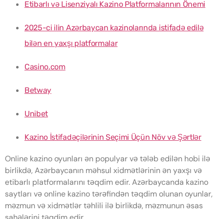
Etibarlı və Lisenziyalı Kazino Platformalarının Önemi
2025-ci ilin Azərbaycan kazinolarında istifadə edilə
bilən en yaxşı platformalar
Casino.com
Betway
Unibet
Kazino İstifadəçilərinin Seçimi Üçün Növ və Şərtlər
Online kazino oyunları ən populyar və tələb edilən hobi ilə
birlikdə, Azərbaycanın məhsul xidmətlərinin ən yaxşı və
etibarlı platformalarını təqdim edir. Azərbaycanda kazino
saytları və online kazino tərəfindən təqdim olunan oyunlar,
məzmun və xidmətlər təhlili ilə birlikdə, məzmunun əsas
sahələrini təqdim edir.