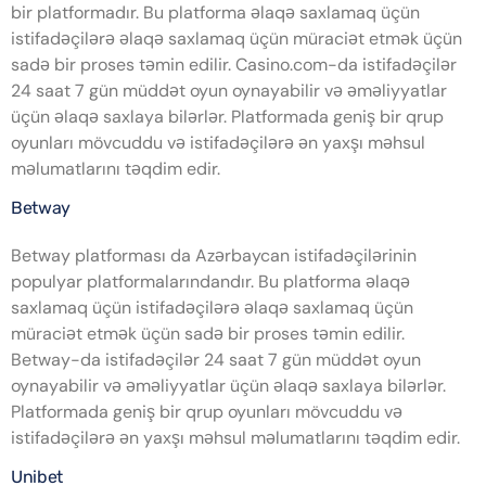
bir platformadır. Bu platforma əlaqə saxlamaq üçün
istifadəçilərə əlaqə saxlamaq üçün müraciət etmək üçün
sadə bir proses təmin edilir. Casino.com-da istifadəçilər
24 saat 7 gün müddət oyun oynayabilir və əməliyyatlar
üçün əlaqə saxlaya bilərlər. Platformada geniş bir qrup
oyunları mövcuddu və istifadəçilərə ən yaxşı məhsul
məlumatlarını təqdim edir.
Betway
Betway platforması da Azərbaycan istifadəçilərinin
populyar platformalarındandır. Bu platforma əlaqə
saxlamaq üçün istifadəçilərə əlaqə saxlamaq üçün
müraciət etmək üçün sadə bir proses təmin edilir.
Betway-da istifadəçilər 24 saat 7 gün müddət oyun
oynayabilir və əməliyyatlar üçün əlaqə saxlaya bilərlər.
Platformada geniş bir qrup oyunları mövcuddu və
istifadəçilərə ən yaxşı məhsul məlumatlarını təqdim edir.
Unibet