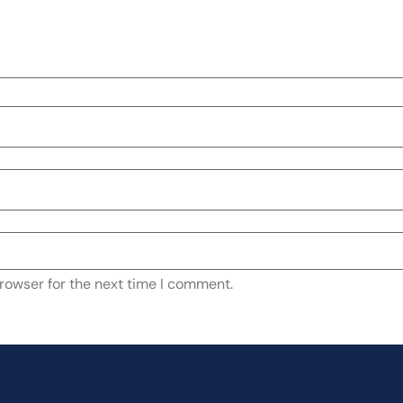
rowser for the next time I comment.