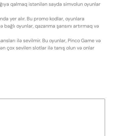
şağıya qalmaq istənilən sayda simvolun oyunlar
nda yer alır. Bu promo kodlar, oyunlara
ə bağlı oyunlar, qazanma şansını artırmaq və
şansları ilə sevilmir. Bu oyunlar, Pinco Game və
 çox sevilen slotlar ilə tanış olun və onlar