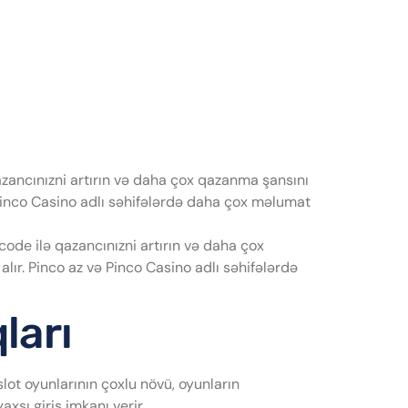
zancınızni artırın və daha çox qazanma şansını
ə Pinco Casino adlı səhifələrdə daha çox məlumat
code ilə qazancınızni artırın və daha çox
lır. Pinco az və Pinco Casino adlı səhifələrdə
ları
lot oyunlarının çoxlu növü, oyunların
şı giriş imkanı verir.