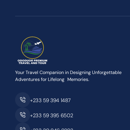
Your Travel Companion in Designing Unforgettable
Adventures for Lifelong Memories.
+233 59 394 1487
+233 59 395 6502