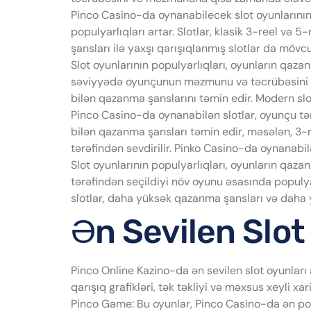
Pinco Casino-da oynanabilecek slot oyunlarının 
populyarlıqları artar. Slotlar, klasik 3-reel və 
şansları ilə yaxşı qarışıqlanmış slotlar da mövc
Slot oyunlarının populyarlıqları, oyunların qaza
səviyyədə oyunçunun məzmunu və təcrübəsini art
bilən qazanma şanslarını təmin edir. Modern slot
Pinco Casino-da oynanabilən slotlar, oyunçu tər
bilən qazanma şansları təmin edir, məsələn, 3-r
tərəfindən sevdirilir. Pinko Casino-da oynanabi
Slot oyunlarının populyarlıqları, oyunların qaza
tərəfindən seçildiyi növ oyunu əsasında populya
slotlar, daha yüksək qazanma şansları və daha ya
Ən Sevilen Slot
Pinco Online Kazino-da ən sevilen slot oyunları 
qarışıq grafikləri, tək təkliyi və məxsus xeyli xar
Pinco Game: Bu oyunlar, Pinco Casino-da ən pop