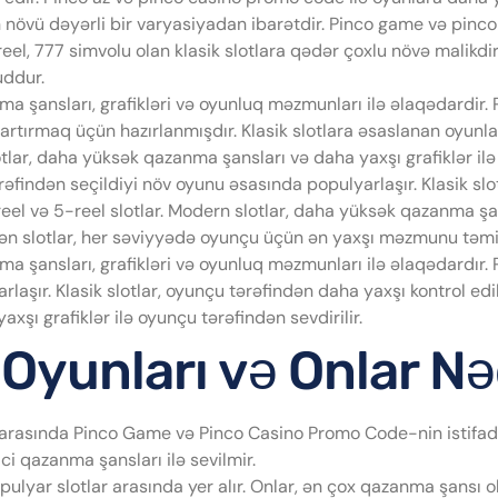
növü dəyərli bir varyasiyadan ibarətdir. Pinco game və pinco 
5-reel, 777 simvolu olan klasik slotlara qədər çoxlu növə malikd
uddur.
nma şansları, grafikləri və oyunluq məzmunları ilə əlaqədardir.
ırmaq üçün hazırlanmışdır. Klasik slotlara əsaslanan oyunlar
lar, daha yüksək qazanma şansları və daha yaxşı grafiklər ilə 
əfindən seçildiyi növ oyunu əsasında populyarlaşır. Klasik slo
eel və 5-reel slotlar. Modern slotlar, daha yüksək qazanma şan
lən slotlar, her səviyyədə oyunçu üçün ən yaxşı məzmunu təmi
nma şansları, grafikləri və oyunluq məzmunları ilə əlaqədardır
rlaşır. Klasik slotlar, oyunçu tərəfindən daha yaxşı kontrol e
xşı grafiklər ilə oyunçu tərəfindən sevdirilir.
 Oyunları və Onlar Nə
arasında Pinco Game və Pinco Casino Promo Code-nin istifadəsi 
ici qazanma şansları ilə sevilmir.
ulyar slotlar arasında yer alır. Onlar, ən çox qazanma şansı 