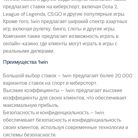
предлагает ставки на киберспорт, включая Dota 2,
League of Legends, CS:GO и другие популярные игры.
Кроме того, 1win предлагает широкий спектр азартных
игр, включая рулетку, бинго, слоты и другие игры.
Компания также предлагает возможность играть в
онлайн-казино, где клиенты могут играть в игры с
реальными дилерами.
Преимущества 1win
Большой выбор ставок – 1win предлагает более 20 000
вариантов ставок на спорт и киберспорт.
Высокие коэффициенты – 1win предлагает высокие
коэффициенты для своих клиентов, что обеспечивает
максимальную прибыль.
Безопасность и конфиденциальность – 1win
обеспечивает безопасность и конфиденциальность
своих клиентов, используя современные технологии и
системы безопасности.