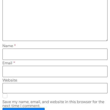
Name
*
Email
*
Website
Save my name, email, and website in this browser for the
next time I comment.