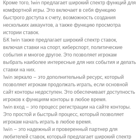
Кроме того, 1win предлагает широкий спектр функций для
комфортной игры. Это включает в себя функцию
быстрого доступа к счету, возможность создания
нескольких аккаунтов, а также функцию просмотра
истории ставок.
БК 1win также предлагает широкий спектр ставок,
включая ставки на спорт, киберспорт, политические
события и многое другое. Это позволяет игрокам
выбрать наиболее интересные для них события и делать
ставки на них.
1win зеркало – это дополнительный ресурс, который
позволяет игрокам продолжать играть, если основной
сайт конторы недоступен. Это обеспечивает доступность
игроков к функциям конторы в любое время.
1win вход – это процесс регистрации на сайте конторы.
Это простой и быстрый процесс, который позволяет
игрокам начать играть в любое время.
1win – это надежный и проверенный партнер для
любителей ставок, который предлагает широкий спектр