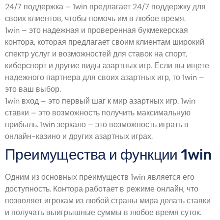
24/7 поддержка – 1win предлагает 24/7 поддержку для
своих клиентов, чтобы помочь им в любое время.
1win – это надежная и проверенная букмекерская
контора, которая предлагает своим клиентам широкий
спектр услуг и возможностей для ставок на спорт,
киберспорт и другие виды азартных игр. Если вы ищете
надежного партнера для своих азартных игр, то 1win –
это ваш выбор.
1win вход – это первый шаг к мир азартных игр. 1win
ставки – это возможность получить максимальную
прибыль. 1win зеркало – это возможность играть в
онлайн-казино и других азартных играх.
Преимущества и функции 1win
Одним из основных преимуществ 1win является его
доступность. Контора работает в режиме онлайн, что
позволяет игрокам из любой страны мира делать ставки
и получать выигрышные суммы в любое время суток.