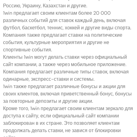
Россию, Украину, Казахстан и другие.
1win предлагает своим клиентам более 20 000
различных событий для ставок каждый день, включая
футбол, баскетбол, теннис, хоккей и другие виды спорта.
Компания также предлагает ставки на политические
события, культурные мероприятия и другие не
спортивные события.
Клиенты 1win могут делать ставки через официальный
сайт компании, а также через мобильное приложение.
Компания предлагает различные типы ставок, включая
одинарные, экспресс-ставки и системы.
1win также предлагает различные бонусы и акции для
своих клиентов, включая приветственный бонус, бонусы
за повторные депозиты и другие акции.
Кроме того, 1win предлагает своим клиентам зеркало для
доступа к сайту, если официальный сайт компании
заблокирован в их стране. Это позволяет клиентам
продолжать делать ставки, не завися от блокировки