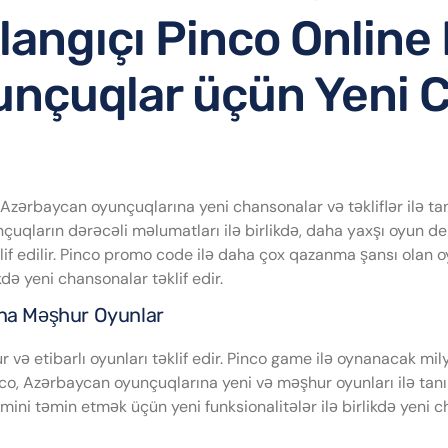
langıçı Pinco Online
nçuqlar üçün Yeni 
Azərbaycan oyunçuqlarına yeni chansonalar və təkliflər ilə tan
uqların dərəcəli məlumatları ilə birlikdə, daha yaxşı oyun d
əklif edilir. Pinco promo code ilə daha çox qazanma şansı olan
kdə yeni chansonalar təklif edir.
ına Məşhur Oyunlar
ə etibarlı oyunları təklif edir. Pinco game ilə oynanacak mily
nco, Azərbaycan oyunçuqlarına yeni və məşhur oyunları ilə tan
ini təmin etmək üçün yeni funksionalitələr ilə birlikdə yeni ch