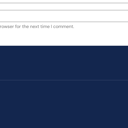
rowser for the next time I comment.