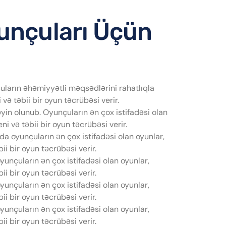
unçuları Üçün
uların əhəmiyyətli məqsədlərini rahatlıqla
və təbii bir oyun təcrübəsi verir.
in olunub. Oyunçuların ən çox istifadəsi olan
i və təbii bir oyun təcrübəsi verir.
da oyunçuların ən çox istifadəsi olan oyunlar,
i bir oyun təcrübəsi verir.
yunçuların ən çox istifadəsi olan oyunlar,
i bir oyun təcrübəsi verir.
yunçuların ən çox istifadəsi olan oyunlar,
i bir oyun təcrübəsi verir.
yunçuların ən çox istifadəsi olan oyunlar,
i bir oyun təcrübəsi verir.