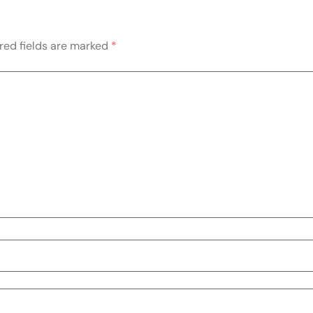
red fields are marked
*