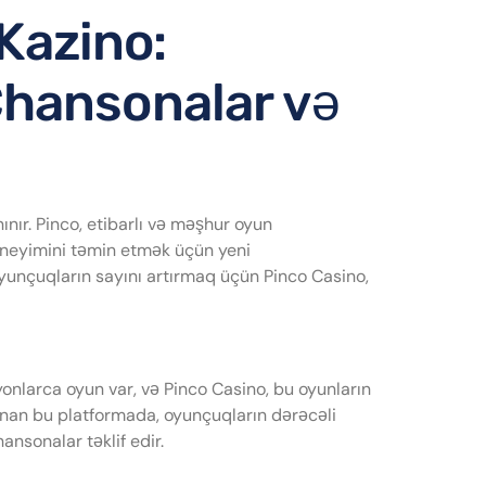
 Kazino:
Chansonalar və
ınır. Pinco, etibarlı və məşhur oyun
eneyimini təmin etmək üçün yeni
 oyunçuqların sayını artırmaq üçün Pinco Casino,
onlarca oyun var, və Pinco Casino, bu oyunların
ınan bu platformada, oyunçuqların dərəcəli
ansonalar təklif edir.