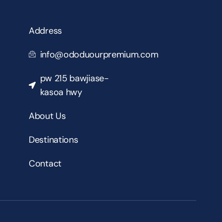
Address
info@ododuourpremium.com
pw 215 bawjiase-
kasoa hwy
About Us
Destinations
Contact