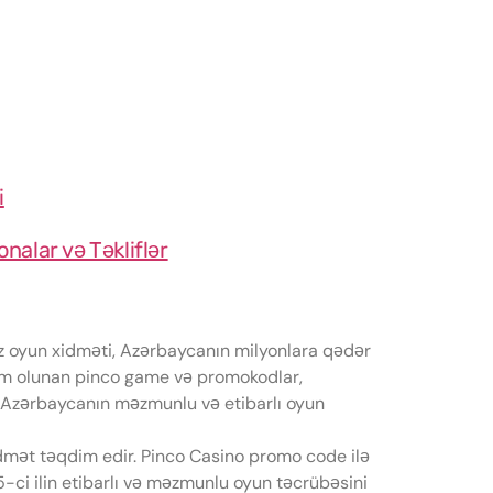
i
nalar və Təkliflər
 az oyun xidməti, Azərbaycanın milyonlara qədər
qdim olunan pinco game və promokodlar,
i, Azərbaycanın məzmunlu və etibarlı oyun
dmət təqdim edir. Pinco Casino promo code ilə
-ci ilin etibarlı və məzmunlu oyun təcrübəsini