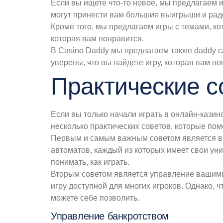
Если вы ищете что-то новое, мы предлагаем иг
могут принести вам большие выигрыши и рад
Кроме того, мы предлагаем игры с темами, ко
которая вам понравится.
В Casino Daddy мы предлагаем также daddy c
уверены, что вы найдете игру, которая вам по
Практические с
Если вы только начали играть в онлайн-казин
несколько практических советов, которые пом
Первым и самым важным советом является вы
автоматов, каждый из которых имеет свои уни
понимать, как играть.
Вторым советом является управление вашими 
игру доступной для многих игроков. Однако, 
можете себе позволить.
Управление банкротством