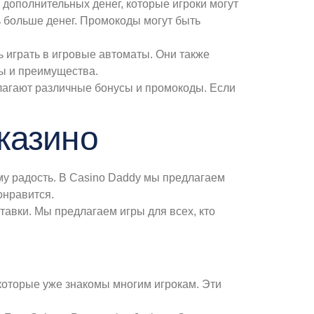
дополнительных денег, которые игроки могут
ь больше денег. Промокоды могут быть
ь играть в игровые автоматы. Они также
ы и преимущества.
длагают различные бонусы и промокоды. Если
казино
ему радость. В Casino Daddy мы предлагаем
онравится.
тавки. Мы предлагаем игры для всех, кто
, которые уже знакомы многим игрокам. Эти