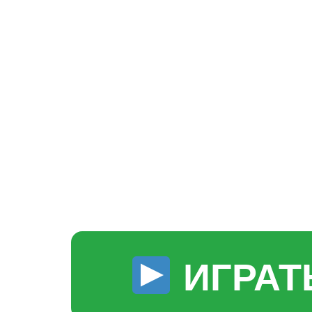
Daddy онлай
автоматы.4
Daddy онлай
автоматы
ИГРАТ