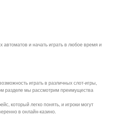
ых автоматов и начать играть в любое время и
возможность играть в различных слот-игры,
этом разделе мы рассмотрим преимущества
с, который легко понять, и игроки могут
веренно в онлайн-казино.