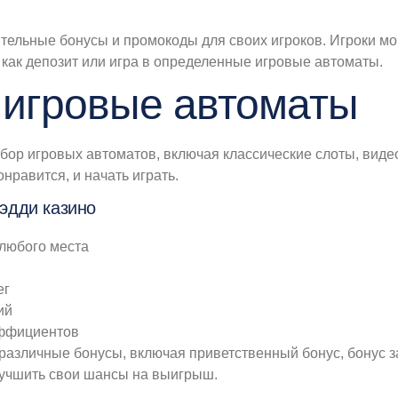
тельные бонусы и промокоды для своих игроков. Игроки мо
как депозит или игра в определенные игровые автоматы.
 игровые автоматы
бор игровых автоматов, включая классические слоты, видео
нравится, и начать играть.
эдди казино
 любого места
ег
ий
эффициентов
 различные бонусы, включая приветственный бонус, бонус за
лучшить свои шансы на выигрыш.