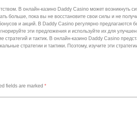
ством. В онлайн-казино Daddy Casino может возникнуть сит
грать больше, пока вы не восстановите свои силы и не полу
онусов и акций. В Daddy Casino регулярно предлагаются б
 игнорируйте эти предложения и используйте их для улучше
е стратегий и тактик. В онлайн-казино Daddy Casino предс
альные стратегии и тактики. Поэтому, изучите эти стратеги
ed fields are marked
*