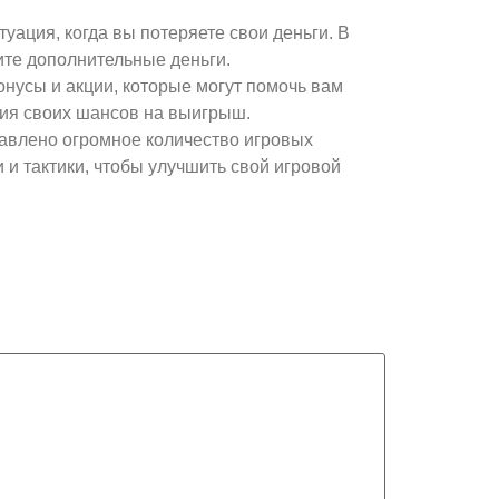
уация, когда вы потеряете свои деньги. В
чите дополнительные деньги.
онусы и акции, которые могут помочь вам
ния своих шансов на выигрыш.
тавлено огромное количество игровых
и и тактики, чтобы улучшить свой игровой