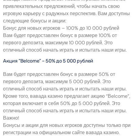
привлекательных предложений, чтобы начать свою
игровую карьеру с радужных перспектив. Вам доступны
следующие бонусы и акции:
Бонус для новых игроков – 100% до 10 000 рублей
Вам будет предоставлен бонус в размере 100% от
первого депозита, максимум 10 000 рублей. Это
отличный способ начать играть и испытать наши игры.
Акция “Вelcome” – 50% до 5 000 рублей
Вам будет предоставлен бонус в размере 50% от
первого депозита, максимум 5 000 рублей. Это
отличный способ начать играть и испытать наши игры.
Кроме того, вавада казино предлагает акцию “Вelcome”,
которая включает в себя 50% до 5 000 рублей. Это
отличный способ начать играть и испытать наши игры.
Важно!
Бонусы и акции для новых игроков доступны только при
регистрации на официальном сайте вавада казино.