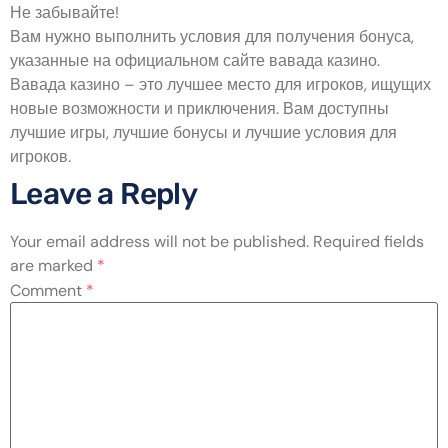
Не забывайте!
Вам нужно выполнить условия для получения бонуса,
указанные на официальном сайте вавада казино.
Вавада казино – это лучшее место для игроков, ищущих
новые возможности и приключения. Вам доступны
лучшие игры, лучшие бонусы и лучшие условия для
игроков.
Leave a Reply
Your email address will not be published.
Required fields
are marked
*
Comment
*