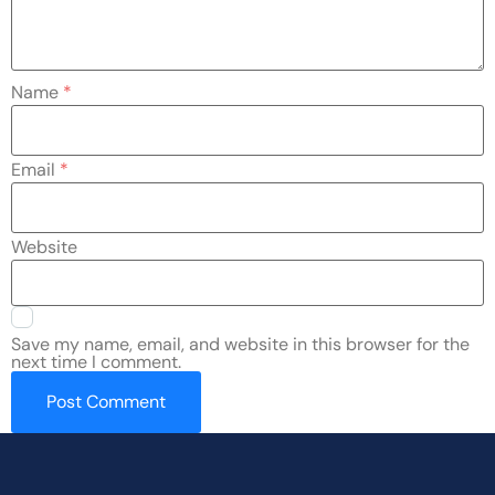
Name
*
Email
*
Website
Save my name, email, and website in this browser for the
next time I comment.