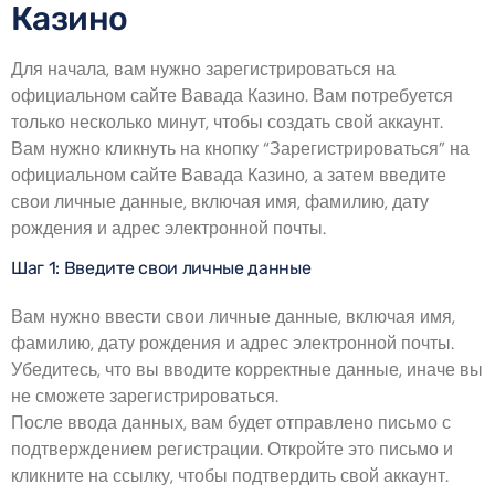
Казино
Для начала, вам нужно зарегистрироваться на
официальном сайте Вавада Казино. Вам потребуется
только несколько минут, чтобы создать свой аккаунт.
Вам нужно кликнуть на кнопку “Зарегистрироваться” на
официальном сайте Вавада Казино, а затем введите
свои личные данные, включая имя, фамилию, дату
рождения и адрес электронной почты.
Шаг 1: Введите свои личные данные
Вам нужно ввести свои личные данные, включая имя,
фамилию, дату рождения и адрес электронной почты.
Убедитесь, что вы вводите корректные данные, иначе вы
не сможете зарегистрироваться.
После ввода данных, вам будет отправлено письмо с
подтверждением регистрации. Откройте это письмо и
кликните на ссылку, чтобы подтвердить свой аккаунт.