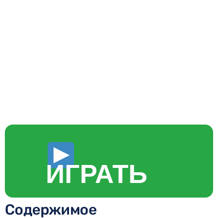
Официальный Сайт Вход на
Рабочее Зеркало Vavada
2025.2058 (2)
Вавада Казино Официальный
Сайт – Вход на Рабочее
Зеркало Vavada (2025)
ИГРАТЬ
Содержимое