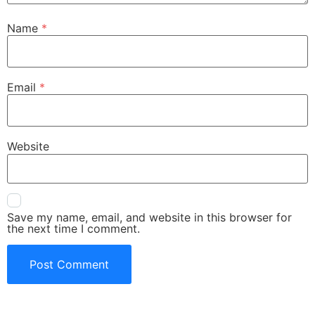
Name
*
Email
*
Website
Save my name, email, and website in this browser for
the next time I comment.