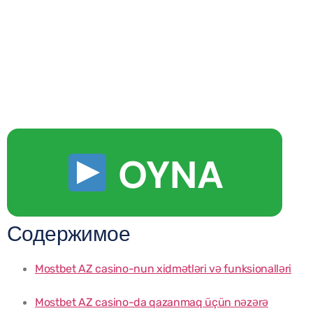
Azrbaycanda Mostbet AZ
casino.611
Azərbaycanda Mostbet AZ
casino
OYNA
Содержимое
Mostbet AZ casino-nun xidmətləri və funksionalləri
Mostbet AZ casino-da qazanmaq üçün nəzərə