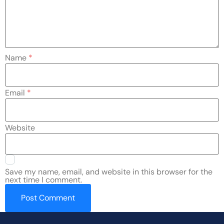
Name
*
Email
*
Website
Save my name, email, and website in this browser for the
next time I comment.