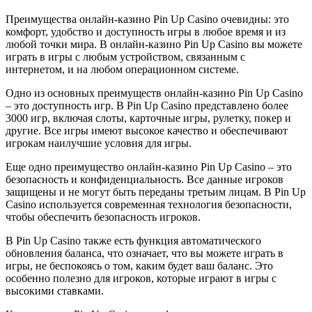
Преимущества онлайн-казино Pin Up Casino очевидны: это
комфорт, удобство и доступность игры в любое время и из
любой точки мира. В онлайн-казино Pin Up Casino вы можете
играть в игры с любым устройством, связанным с
интернетом, и на любом операционном системе.
Одно из основных преимуществ онлайн-казино Pin Up Casino
– это доступность игр. В Pin Up Casino представлено более
3000 игр, включая слоты, карточные игры, рулетку, покер и
другие. Все игры имеют высокое качество и обеспечивают
игрокам наилучшие условия для игры.
Еще одно преимущество онлайн-казино Pin Up Casino – это
безопасность и конфиденциальность. Все данные игроков
защищены и не могут быть переданы третьим лицам. В Pin Up
Casino используется современная технология безопасности,
чтобы обеспечить безопасность игроков.
В Pin Up Casino также есть функция автоматического
обновления баланса, что означает, что вы можете играть в
игры, не беспокоясь о том, каким будет ваш баланс. Это
особенно полезно для игроков, которые играют в игры с
высокими ставками.