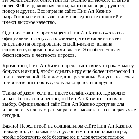
более 3000 игр, включая слоты, карточные игры, рулетку,
покер и другие. Все игры на сайте Пин Ап Казино
разработаны с использованием последних технологий и
имеют высокое качество.
Один из главных преимуществ Пин Ап Казино – это его
официальный статус. Это означает, что компания имеет
лицензию на оперирование онлайн-казино, выдана
соответствующими органами власти. Это обеспечивает
безопасность и честность игроков.
Кроме того, Пин Ап Казино предлагает своим игрокам массу
бонусов и акций, чтобы сделать игру еще более интересной и
привлекательной. Вам доступны различные бонусы, включая
приветственный бонус, бонусы за депозит и другие.
Таким образом, если вы ищете онлайн-казино, где можно
играть безопасно и честно, то Пин Ап Казино – это ваш
выбор. Официальный сайт Пин Ап Казино доступен для
игроков из многих стран мира, и вы можете начать играть уже
сегодня.
Важно! Перед игрой на официальном сайте Пин Ап Казино,
пожалуйста, ознакомьтесь с условиями и правилами игры,
чтобы обеспечить себе безопасное и удовлетворительное