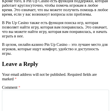
Кроме того, в Pin Up Casino есть функция поддержки, которая
работает круглосуточно, чтобы помочь игрокам в любое
время. Это означает, что вы можете получить помощь в любое
время, если у вас возникнут вопросы или проблемы.
В Pin Up Casino также есть функция поиска игр, которая
позволяет найти игру, которая вам понравилась. Это означает,
что вы можете найти игру, которая вам понравилась, и начать
играть в нее.
В целом, онлайн-казино Pin Up Casino – это лучшее место для
игроков, которые ищут комфорт, удобство и доступность
игры.
Leave a Reply
Your email address will not be published.
Required fields are
marked
*
Comment
*