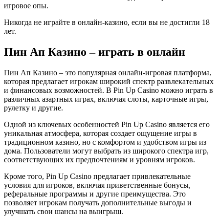
игровое опы.
Никогда не играйте в онлайн-казино, если вы не достигли 18
лет.
Пин Ап Казино – играть в онлайн
Пин Ап Казино – это популярная онлайн-игровая платформа,
которая предлагает игрокам широкий спектр развлекательных
и финансовых возможностей. В Pin Up Casino можно играть в
различных азартных играх, включая слоты, карточные игры,
рулетку и другие.
Одной из ключевых особенностей Pin Up Casino является его
уникальная атмосфера, которая создает ощущение игры в
традиционном казино, но с комфортом и удобством игры из
дома. Пользователи могут выбрать из широкого спектра игр,
соответствующих их предпочтениям и уровням игроков.
Кроме того, Pin Up Casino предлагает привлекательные
условия для игроков, включая приветственные бонусы,
реферальные программы и другие преимущества. Это
позволяет игрокам получать дополнительные выгоды и
улучшать свои шансы на выигрыш.