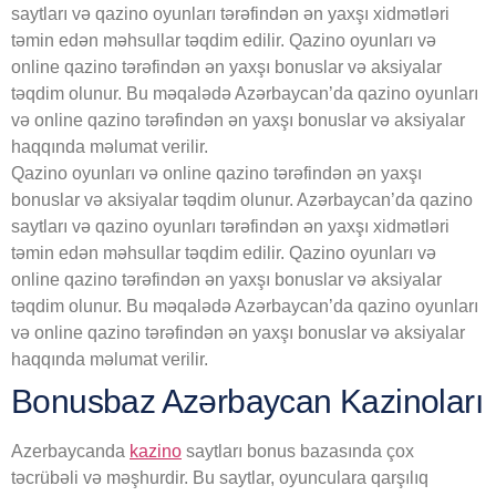
saytları və qazino oyunları tərəfindən ən yaxşı xidmətləri
təmin edən məhsullar təqdim edilir. Qazino oyunları və
online qazino tərəfindən ən yaxşı bonuslar və aksiyalar
təqdim olunur. Bu məqalədə Azərbaycan’da qazino oyunları
və online qazino tərəfindən ən yaxşı bonuslar və aksiyalar
haqqında məlumat verilir.
Qazino oyunları və online qazino tərəfindən ən yaxşı
bonuslar və aksiyalar təqdim olunur. Azərbaycan’da qazino
saytları və qazino oyunları tərəfindən ən yaxşı xidmətləri
təmin edən məhsullar təqdim edilir. Qazino oyunları və
online qazino tərəfindən ən yaxşı bonuslar və aksiyalar
təqdim olunur. Bu məqalədə Azərbaycan’da qazino oyunları
və online qazino tərəfindən ən yaxşı bonuslar və aksiyalar
haqqında məlumat verilir.
Bonusbaz Azərbaycan Kazinoları
Azerbaycanda
kazino
saytları bonus bazasında çox
təcrübəli və məşhurdir. Bu saytlar, oyunculara qarşılıq