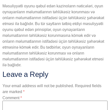
Məsuliyyətli oyunu qəbul edən kazinoların nəticələri, oyun
oynayanların məlumatlarının təhlükəsiz korunması və
onların məlumatlarının istifadəsi üçün təhlükəsiz şəhərəkət
etməsi ilə bağlıdır. Bu tür saytların tətbiq etdiyi məsuliyyətli
oyunu qəbul edən prinsiplər, oyun oynayanların
məlumatlarının təhlükəsiz korunmasına kömək edir və
onların məlumatlarının istifadəsi üçün təhlükəsiz şəhərəkət
etməsinə kömək edir. Bu tədbirlər, oyun oynayanların
məlumatlarının təhlükəsiz korunması və onların
məlumatlarının istifadəsi üçün təhlükəsiz şəhərəkət etməsi
ilə bağlıdır.
Leave a Reply
Your email address will not be published.
Required fields
are marked
*
Comment
*