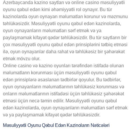
Azerbaycanda kazino saytları və online casino məsuliyyətli
oyunu qəbul edən kimi əhəmiyyətli rol oynayır. Bu tür
kazinolarda oyun oynayan məlumatları korunur və məzmunu
təhlükəsizdir. Məsuliyyətli oyunu qəbul edən kazinolarda,
oyun oynayanların məlumatları sərf etmək və ya
paylaşmamak kifayət qədər təhlükəsizdir. Bu tür saytların bir
çox məsuliyyətli oyunu qəbul edən prinsiplərini tətbiq etməsi
ilə, oyun oynayanlar daha rahat və təhlükəsiz bir şəhərəkət
etmək mövzu olur.
Online casino və kazino oyunları tərəfindən istifadə olunan
məlumatların korunması üçün məsuliyyətli oyunu qəbul
edən prinsiplərə əsaslanan tədbirlər qoyulur. Bu tədbirlər,
oyun oynayanların məlumatlarının təhlükəsiz korunması və
onların məlumatlarının istifadəsi üçün təhlükəsiz şəhərəkət
etməsi üçün necə təmin edilir. Məsuliyyətli oyunu qəbul
edən kazinolarda, oyun oynayanların məlumatları sərf etmək
və ya paylaşmamak kifayət qədər təhlükəsizdir.
Məsuliyyətli Oyunu Qəbul Edən Kazinoların Nəticələri