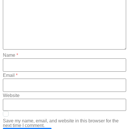
Name
*
Email
*
Website
Save my name, email, and website in this browser for the
next time I comment.