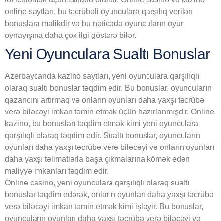
online saytları, bu təcrübəli oyunculara qarşılıq verilən
bonuslara malikdir və bu nəticədə oyuncuların oyun
oynayışına daha çox ilgi göstərə bilər.
Yeni Oyunculara Sualtı Bonuslar
Azerbaycanda kazino saytları, yeni oyunculara qarşılıqlı
olaraq sualtı bonuslar təqdim edir. Bu bonuslar, oyuncuların
qazancını artırmaq və onların oyunları daha yaxşı təcrübə
verə biləcəyi imkan təmin etmək üçün hazırlanmışdır. Online
kazino, bu bonusları təqdim etmək kimi yeni oyunculara
qarşılıqlı olaraq təqdim edir. Sualtı bonuslar, oyuncuların
oyunları daha yaxşı təcrübə verə biləcəyi və onların oyunları
daha yaxşı təlimatlarla başa çıkmalarına kömək edən
maliyyə imkanları təqdim edir.
Online casino, yeni oyunculara qarşılıqlı olaraq sualtı
bonuslar təqdim edərək, onların oyunları daha yaxşı təcrübə
verə biləcəyi imkan təmin etmək kimi işləyir. Bu bonuslar,
oyuncuların oyunları daha yaxşı təcrübə verə biləcəyi və