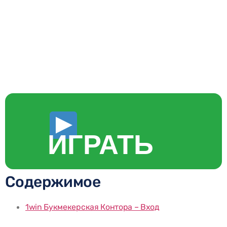
1win букмекерская контора
вход.2821 (2)
1win букмекерская контора —
вход
ИГРАТЬ
Содержимое
1win Букмекерская Контора – Вход