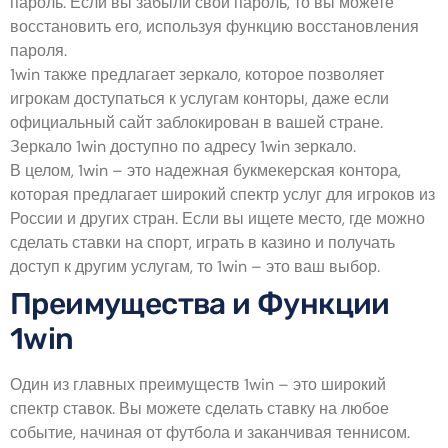
пароль. Если вы забыли свой пароль, то вы можете
восстановить его, используя функцию восстановления
пароля.
1win также предлагает зеркало, которое позволяет
игрокам доступаться к услугам конторы, даже если
официальный сайт заблокирован в вашей стране.
Зеркало 1win доступно по адресу 1win зеркало.
В целом, 1win – это надежная букмекерская контора,
которая предлагает широкий спектр услуг для игроков из
России и других стран. Если вы ищете место, где можно
сделать ставки на спорт, играть в казино и получать
доступ к другим услугам, то 1win – это ваш выбор.
Преимущества и Функции
1win
Один из главных преимуществ 1win – это широкий
спектр ставок. Вы можете сделать ставку на любое
событие, начиная от футбола и заканчивая теннисом.