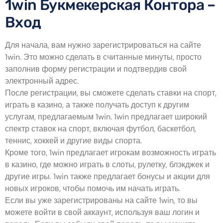
1win Букмекерская Контора –
Вход
Для начала, вам нужно зарегистрироваться на сайте
1win. Это можно сделать в считанные минуты, просто
заполнив форму регистрации и подтвердив свой
электронный адрес.
После регистрации, вы сможете сделать ставки на спорт,
играть в казино, а также получать доступ к другим
услугам, предлагаемым 1win. 1win предлагает широкий
спектр ставок на спорт, включая футбол, баскетбол,
теннис, хоккей и другие виды спорта.
Кроме того, 1win предлагает игрокам возможность играть
в казино, где можно играть в слоты, рулетку, блэкджек и
другие игры. 1win также предлагает бонусы и акции для
новых игроков, чтобы помочь им начать играть.
Если вы уже зарегистрированы на сайте 1win, то вы
можете войти в свой аккаунт, используя ваш логин и